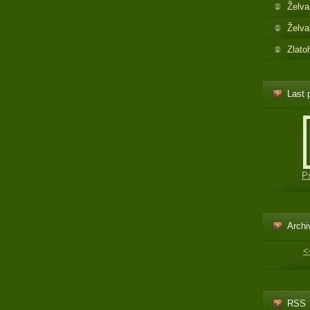
Želva
Želva
Zlato
Last 
P
Archi
<
RSS