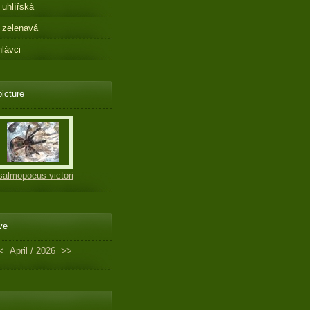
 uhlířská
 zelenavá
hlávci
picture
salmopoeus victori
ve
<
April /
2026
>>