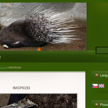
M
cová
»
IMGP6193
Lang
IMGP6193
Phot