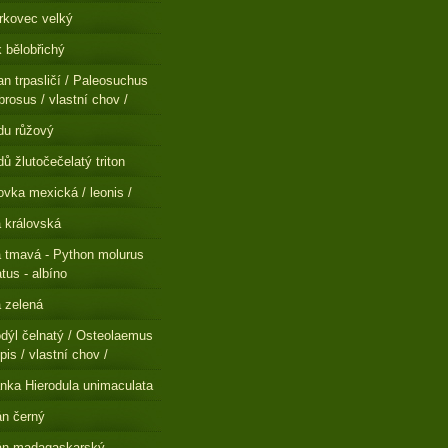
rkovec velký
 bělobřichý
n trpasličí / Paleosuchus
brosus / vlastní chov /
du růžový
ů žlutočečelatý triton
ovka mexická / leonis /
a královská
a tmavá - Python molurus
atus - albíno
a zelená
dýl čelnatý / Osteolaemus
pis / vlastní chov /
nka Hierodula unimaculata
n černý
án madagaskarský