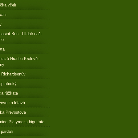
čka včelí
kani
y
oasiat Ben - hlídač naši
oo
ata
plazů Hradec Králové -
eny
 Richardsonův
ep africký
a růžkatá
everka létavá
ka Prévostova
nice Platymeris biguttata
 pardálí