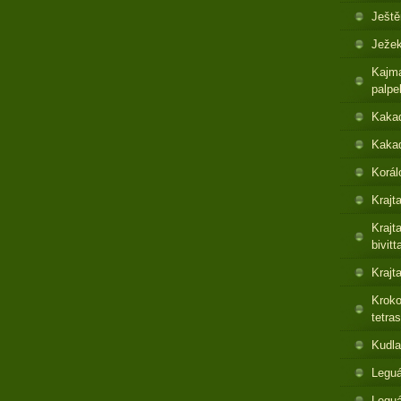
Ještě
Ježek
Kajma
palpe
Kaka
Kakad
Korál
Krajt
Krajt
bivitt
Krajt
Kroko
tetras
Kudla
Leguá
Legu