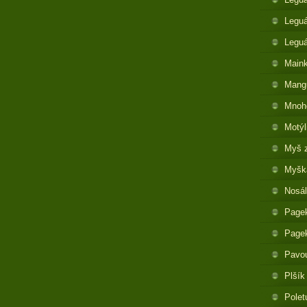
Leguá
Legu
Maink
Mangu
Mnoh
Motýl
Myš 
Myška
Nosál
Pagek
Pagek
Pavo
Plšík
Polet