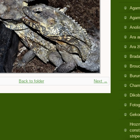
Agam
Agam
Anoli
Ara a
Ara ž
Brada
Brouc
Buru
Back to folder
Next →
Cham
Dikob
Fotog
Gekon
Hrozn
const
strip