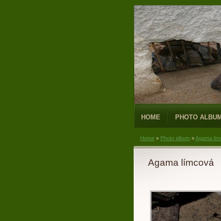
HOME
PHOTO ALBU
Home
»
Photo album
»
Agama lím
Agama límcová