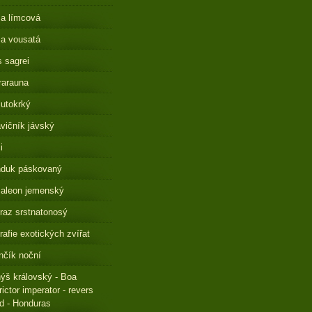
a límcová
a vousatá
s sagrei
rarauna
lutokrký
vičník jávský
i
nduk páskovaný
aleon jemenský
raz srstnatonosý
rafie exotických zvířat
čík noční
ýš královský - Boa
rictor imperator - revers
ed - Honduras