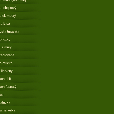
n obojkový
ánek modrý
a Elsa
sta trpasličí
onožky
i a můry
zebrovaná
 africká
 červený
on obří
on řasnatý
uci
 africký
ucha velká