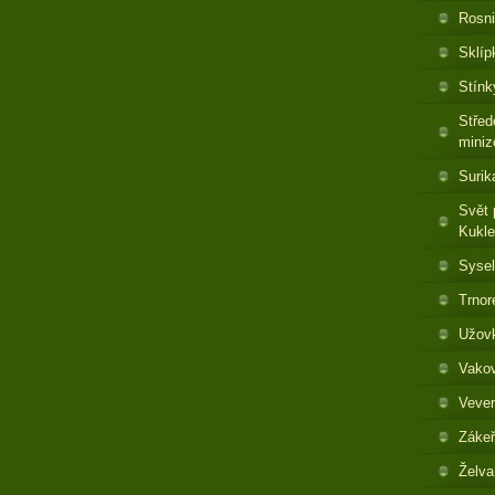
Rosni
Sklíp
Stínk
Střed
miniz
Surik
Svět 
Kukl
Sysel
Trnor
Užovk
Vakov
Vever
Zákeř
Želva