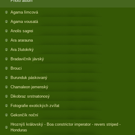
Photo album
Agama límcová
Agama vousatá
Anolis sagrei
Ara ararauna
Ara žlutokrký
Bradavičník jávský
Brouci
Burunduk páskovaný
Chamaleon jemenský
Dikobraz srstnatonosý
Fotografie exotických zvířat
Gekončík noční
Hroznýš královský - Boa constrictor imperator - revers striped -
Honduras