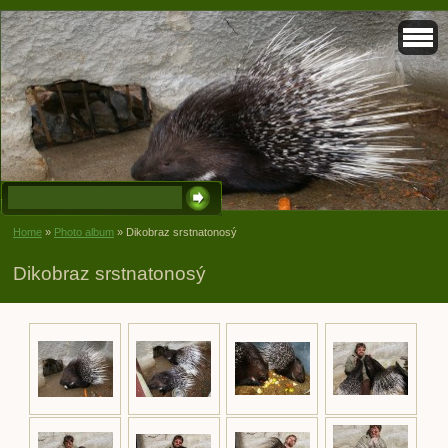
Home
»
Photo album
»
Dikobraz srstnatonosý
Dikobraz srstnatonosý