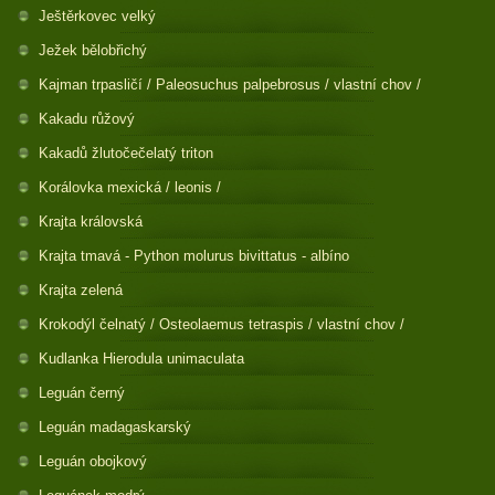
Ještěrkovec velký
Ježek bělobřichý
Kajman trpasličí / Paleosuchus palpebrosus / vlastní chov /
Kakadu růžový
Kakadů žlutočečelatý triton
Korálovka mexická / leonis /
Krajta královská
Krajta tmavá - Python molurus bivittatus - albíno
Krajta zelená
Krokodýl čelnatý / Osteolaemus tetraspis / vlastní chov /
Kudlanka Hierodula unimaculata
Leguán černý
Leguán madagaskarský
Leguán obojkový