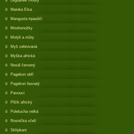
Leguánek modrý
Mainka Elsa
Mangusta trpasličí
Mnohonožky
Motýli a můry
Myš zebrovaná
Myška africká
Nosál červený
Pagekon obří
Pagekon řasnatý
Pavouci
Plšík africký
Poletucha velká
Rosnička včelí
Sklípkani