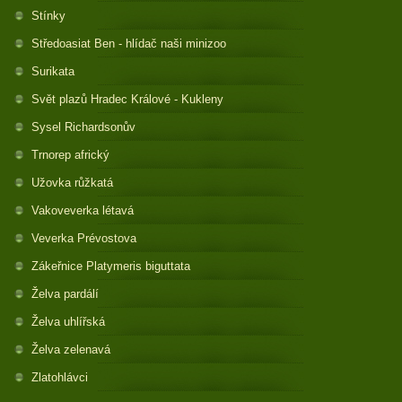
Stínky
Středoasiat Ben - hlídač naši minizoo
Surikata
Svět plazů Hradec Králové - Kukleny
Sysel Richardsonův
Trnorep africký
Užovka růžkatá
Vakoveverka létavá
Veverka Prévostova
Zákeřnice Platymeris biguttata
Želva pardálí
Želva uhlířská
Želva zelenavá
Zlatohlávci