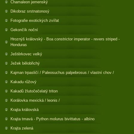
Chamaleon jemenský
Dikobraz srstnatonosý
Fotografie exotických zvířat
Gekončík noční
Hroznýš královský - Boa constrictor imperator - revers striped -
Honduras
Ještěrkovec velký
Ježek bělobřichý
Kajman trpasličí / Paleosuchus palpebrosus / vlastní chov /
Kakadu růžový
Kakadů žlutočečelatý triton
Korálovka mexická / leonis /
Krajta královská
Krajta tmavá - Python molurus bivittatus - albíno
Krajta zelená