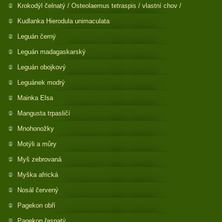
Krokodýl čelnatý / Osteolaemus tetraspis / vlastní chov /
Kudlanka Hierodula unimaculata
Leguán černý
Leguán madagaskarský
Leguán obojkový
Leguánek modrý
Mainka Elsa
Mangusta trpasličí
Mnohonožky
Motýli a můry
Myš zebrovaná
Myška africká
Nosál červený
Pagekon obří
Pagekon řasnatý