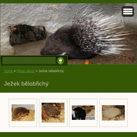
Home
»
Photo album
»
Ježek bělobřichý
Ježek bělobřichý