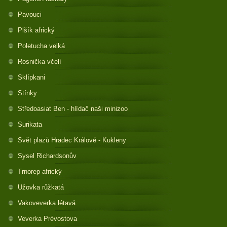
Pavouci
Plšík africký
Poletucha velká
Rosnička včelí
Sklípkani
Stínky
Středoasiat Ben - hlídač naši minizoo
Surikata
Svět plazů Hradec Králové - Kukleny
Sysel Richardsonův
Trnorep africký
Užovka růžkatá
Vakoveverka létavá
Veverka Prévostova