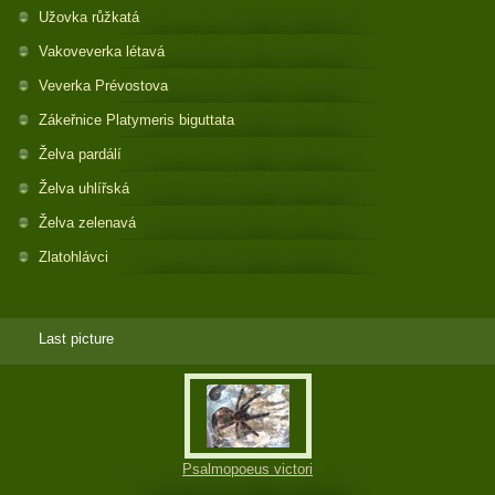
Užovka růžkatá
Vakoveverka létavá
Veverka Prévostova
Zákeřnice Platymeris biguttata
Želva pardálí
Želva uhlířská
Želva zelenavá
Zlatohlávci
Last picture
Psalmopoeus victori