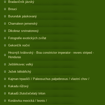
Bradavičník jávský
Brouci
Burunduk páskovaný
Chamaleon jemenský
Dikobraz srstnatonosý
Fotografie exotických zvířat
Gekončík noční
Hroznýš královský - Boa constrictor imperator - revers striped -
Honduras
Ještěrkovec velký
Ježek bělobřichý
Kajman trpasličí / Paleosuchus palpebrosus / vlastní chov /
Kakadu růžový
Kakadů žlutočečelatý triton
Korálovka mexická / leonis /