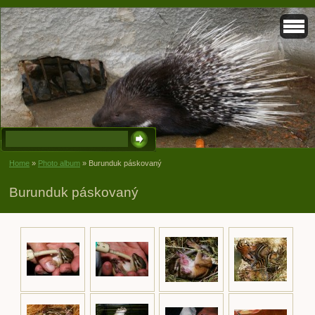
Home
»
Photo album
»
Burunduk páskovaný
Burunduk páskovaný