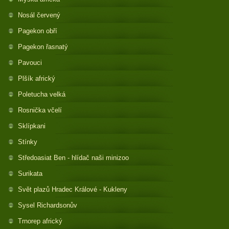
Nosál červený
Pagekon obří
Pagekon řasnatý
Pavouci
Plšík africký
Poletucha velká
Rosnička včelí
Sklípkani
Stínky
Středoasiat Ben - hlídač naši minizoo
Surikata
Svět plazů Hradec Králové - Kukleny
Sysel Richardsonův
Trnorep africký