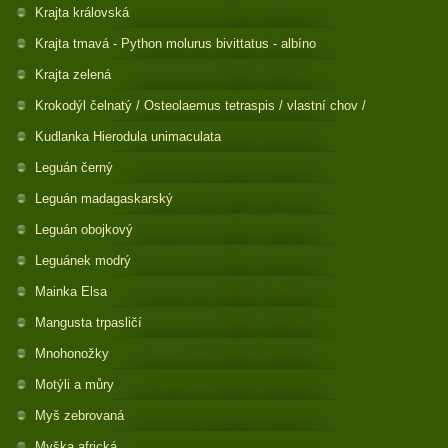
Krajta královská
Krajta tmavá - Python molurus bivittatus - albíno
Krajta zelená
Krokodýl čelnatý / Osteolaemus tetraspis / vlastní chov /
Kudlanka Hierodula unimaculata
Leguán černý
Leguán madagaskarský
Leguán obojkový
Leguánek modrý
Mainka Elsa
Mangusta trpasličí
Mnohonožky
Motýli a můry
Myš zebrovaná
Myška africká