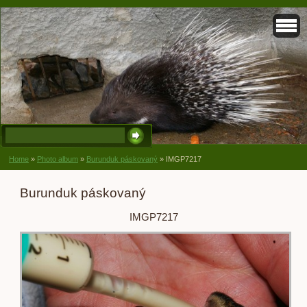
Home
»
Photo album
»
Burunduk páskovaný
»
IMGP7217
Burunduk páskovaný
IMGP7217