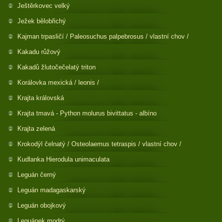
Ještěrkovec velký
Ježek bělobřichý
Kajman trpasličí / Paleosuchus palpebrosus / vlastní chov /
Kakadu růžový
Kakadů žlutočečelatý triton
Korálovka mexická / leonis /
Krajta královská
Krajta tmavá - Python molurus bivittatus - albíno
Krajta zelená
Krokodýl čelnatý / Osteolaemus tetraspis / vlastní chov /
Kudlanka Hierodula unimaculata
Leguán černý
Leguán madagaskarský
Leguán obojkový
Leguánek modrý