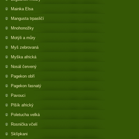
Mainka Elsa
Mangusta trpasličí
Mnohonožky
Motýli a můry
Myš zebrovaná
Myška africká
Nosál červený
Pagekon obří
Pagekon řasnatý
Pavouci
Plšík africký
Poletucha velká
Rosnička včelí
Sklípkani