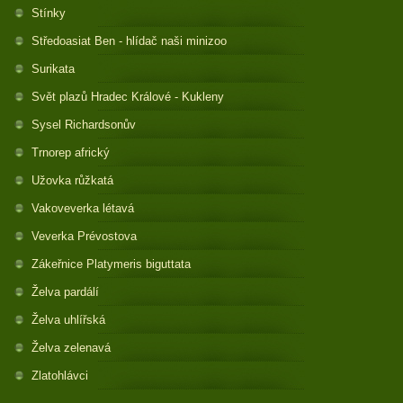
Stínky
Středoasiat Ben - hlídač naši minizoo
Surikata
Svět plazů Hradec Králové - Kukleny
Sysel Richardsonův
Trnorep africký
Užovka růžkatá
Vakoveverka létavá
Veverka Prévostova
Zákeřnice Platymeris biguttata
Želva pardálí
Želva uhlířská
Želva zelenavá
Zlatohlávci