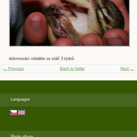
dokrmování mláděte ve stáří 3 týdnů
← Previous
Back to folder
Next →
Languages
Photo album