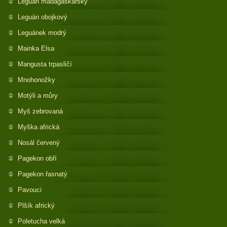
Leguán madagaskarský
Leguán obojkový
Leguánek modrý
Mainka Elsa
Mangusta trpasličí
Mnohonožky
Motýli a můry
Myš zebrovaná
Myška africká
Nosál červený
Pagekon obří
Pagekon řasnatý
Pavouci
Plšík africký
Poletucha velká