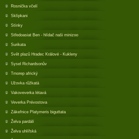
Rosnička včelí
Sklípkani
Stínky
Středoasiat Ben - hlídač naši minizoo
Surikata
Svět plazů Hradec Králové - Kukleny
Sysel Richardsonův
Trnorep africký
Užovka růžkatá
Vakoveverka létavá
Veverka Prévostova
Zákeřnice Platymeris biguttata
Želva pardálí
Želva uhlířská