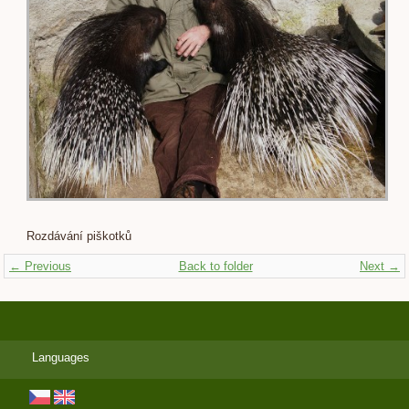
Rozdávání piškotků
← Previous
Back to folder
Next →
Languages