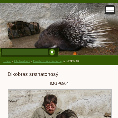
Home
»
Photo album
»
Dikobraz srstnatonosý
»
IMGP6804
Dikobraz srstnatonosý
IMGP6804