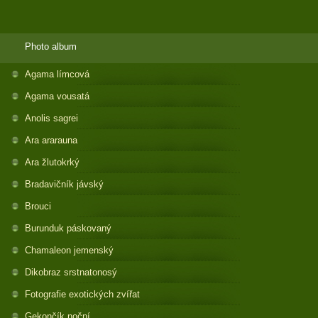
Photo album
Agama límcová
Agama vousatá
Anolis sagrei
Ara ararauna
Ara žlutokrký
Bradavičník jávský
Brouci
Burunduk páskovaný
Chamaleon jemenský
Dikobraz srstnatonosý
Fotografie exotických zvířat
Gekončík noční