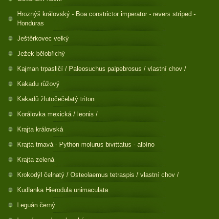
Hroznýš královský - Boa constrictor imperator - revers striped -
Honduras
Ještěrkovec velký
Ježek bělobřichý
Kajman trpasličí / Paleosuchus palpebrosus / vlastní chov /
Kakadu růžový
Kakadů žlutočečelatý triton
Korálovka mexická / leonis /
Krajta královská
Krajta tmavá - Python molurus bivittatus - albíno
Krajta zelená
Krokodýl čelnatý / Osteolaemus tetraspis / vlastní chov /
Kudlanka Hierodula unimaculata
Leguán černý