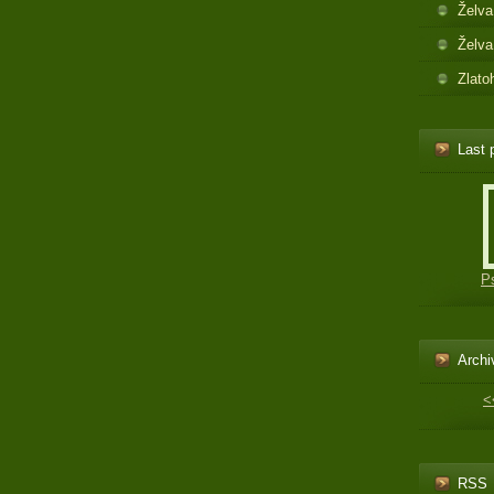
Želva
Želva
Zlato
Last 
P
Archi
<
RSS