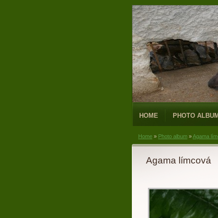
HOME
PHOTO ALBU
Home
»
Photo album
»
Agama lím
Agama límcová