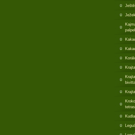
Ještě
Ježek
Kajma
palpe
Kaka
Kakad
Korál
Krajt
Krajt
bivitt
Krajt
Kroko
tetras
Kudla
Leguá
Legu