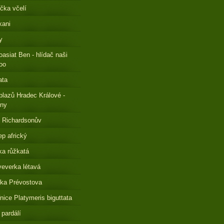
čka včelí
kani
y
oasiat Ben - hlídač naši
oo
ata
plazů Hradec Králové -
eny
 Richardsonův
ep africký
a růžkatá
everka létavá
ka Prévostova
nice Platymeris biguttata
 pardálí