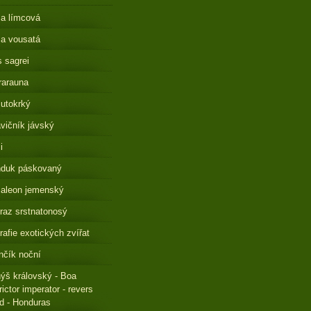
a límcová
a vousatá
s sagrei
rarauna
lutokrký
vičník jávský
i
nduk páskovaný
aleon jemenský
raz srstnatonosý
rafie exotických zvířat
čík noční
ýš královský - Boa
rictor imperator - revers
ed - Honduras