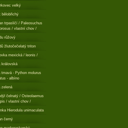
rkovec velký
 bělobřichý
n trpasličí / Paleosuchus
brosus / vlastní chov /
du růžový
ů žlutočečelatý triton
ovka mexická / leonis /
a královská
a tmavá - Python molurus
atus - albíno
a zelená
dýl čelnatý / Osteolaemus
pis / vlastní chov /
nka Hierodula unimaculata
n černý
án madagaskarský