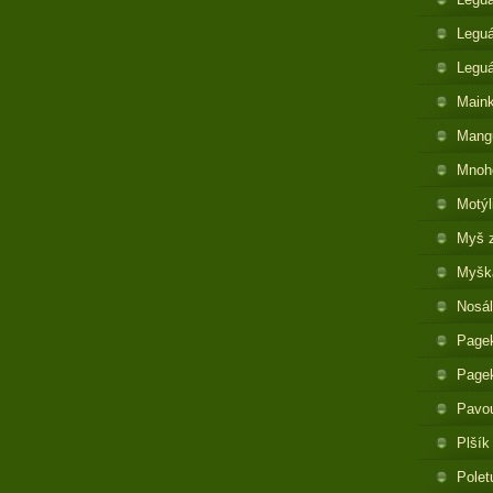
Leguá
Legu
Maink
Mangu
Mnoh
Motýl
Myš 
Myška
Nosál
Pagek
Pagek
Pavo
Plšík
Polet