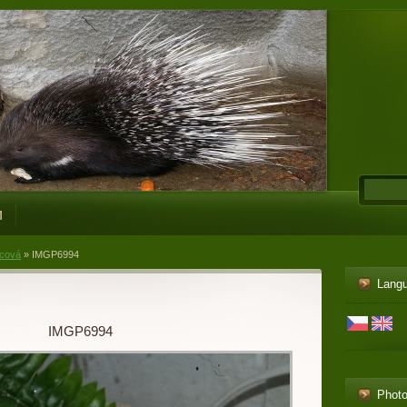
M
cová
»
IMGP6994
Lang
IMGP6994
Phot