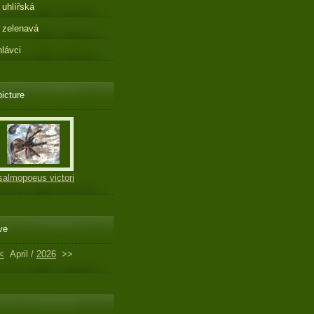
 uhlířská
 zelenavá
hlávci
picture
salmopoeus victori
ve
<
April /
2026
>>