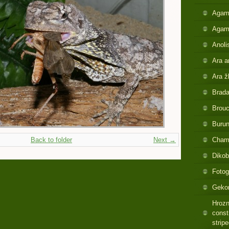
Agam
Agam
Anoli
Ara a
Ara ž
Brada
Brouc
Buru
Back to folder
Next →
Cham
Dikob
Fotog
Gekon
Hrozn
const
strip