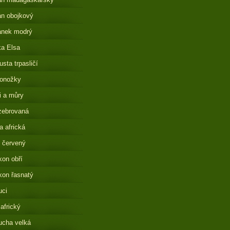
n obojkový
ánek modrý
a Elsa
sta trpasličí
onožky
i a můry
zebrovaná
 africká
 červený
on obří
on řasnatý
uci
 africký
ucha velká