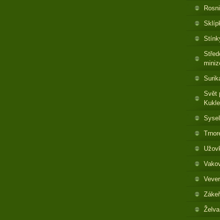
Rosni
Sklíp
Stínk
Střed
miniz
Surik
Svět 
Kukl
Sysel
Trnor
Užovk
Vakov
Vever
Zákeř
Želva