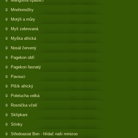
Mangusta trpasličí
Mnohonožky
Motýli a můry
Myš zebrovaná
Myška africká
Nosál červený
Pagekon obří
Pagekon řasnatý
Pavouci
Plšík africký
Poletucha velká
Rosnička včelí
Sklípkani
Stínky
Středoasiat Ben - hlídač naši minizoo