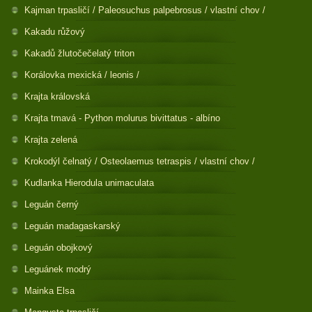
Kajman trpasličí / Paleosuchus palpebrosus / vlastní chov /
Kakadu růžový
Kakadů žlutočečelatý triton
Korálovka mexická / leonis /
Krajta královská
Krajta tmavá - Python molurus bivittatus - albíno
Krajta zelená
Krokodýl čelnatý / Osteolaemus tetraspis / vlastní chov /
Kudlanka Hierodula unimaculata
Leguán černý
Leguán madagaskarský
Leguán obojkový
Leguánek modrý
Mainka Elsa