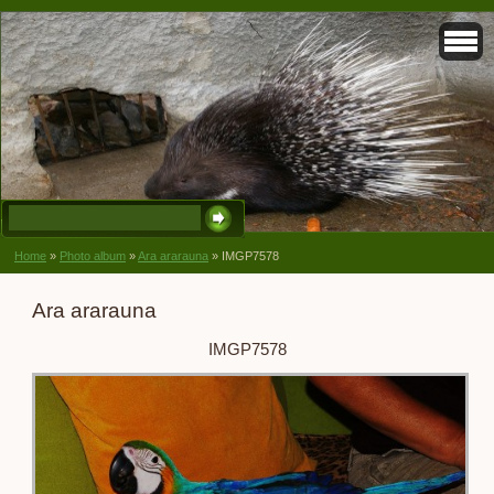
Home
»
Photo album
»
Ara ararauna
»
IMGP7578
Ara ararauna
IMGP7578