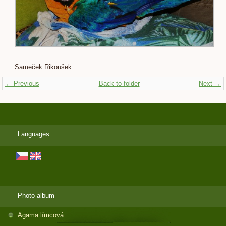
Sameček Rikoušek
← Previous
Back to folder
Next →
Languages
Photo album
Agama límcová