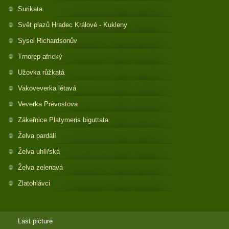
Surikata
Svět plazů Hradec Králové - Kukleny
Sysel Richardsonův
Trnorep africký
Užovka růžkatá
Vakoveverka létavá
Veverka Prévostova
Zákeřnice Platymeris biguttata
Želva pardálí
Želva uhlířská
Želva zelenavá
Zlatohlávci
Last picture