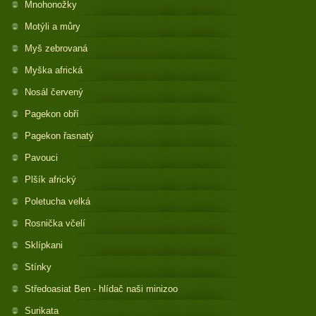
Mnohonožky
Motýli a můry
Myš zebrovaná
Myška africká
Nosál červený
Pagekon obří
Pagekon řasnatý
Pavouci
Plšík africký
Poletucha velká
Rosnička včelí
Sklípkani
Stínky
Středoasiat Ben - hlídač naši minizoo
Surikata