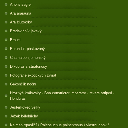
Anolis sagrei
Ara ararauna
Ara žlutokrký
Bradavičník jávský
Brouci
Burunduk páskovaný
Chamaleon jemenský
Dikobraz srstnatonosý
Fotografie exotických zvířat
Gekončík noční
Hroznýš královský - Boa constrictor imperator - revers striped -
Honduras
Ještěrkovec velký
Ježek bělobřichý
Kajman trpasličí / Paleosuchus palpebrosus / vlastní chov /