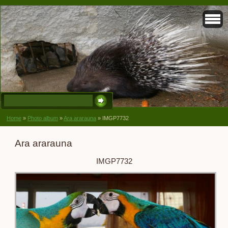
Home
»
Photo album
»
Ara ararauna
»
IMGP7732
Ara ararauna
IMGP7732