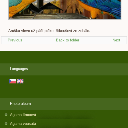
Aruška vlevo už páčí piškot Rikoušovi ze zobáku
← Previous
Back to folder
Next →
Languages
Photo album
Agama límcová
Agama vousatá