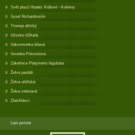
Svět plazů Hradec Králové - Kukleny
Sysel Richardsonův
Trnorep africký
Užovka růžkatá
Vakoveverka létavá
Veverka Prévostova
Zákeřnice Platymeris biguttata
Želva pardálí
Želva uhlířská
Želva zelenavá
Zlatohlávci
Last picture