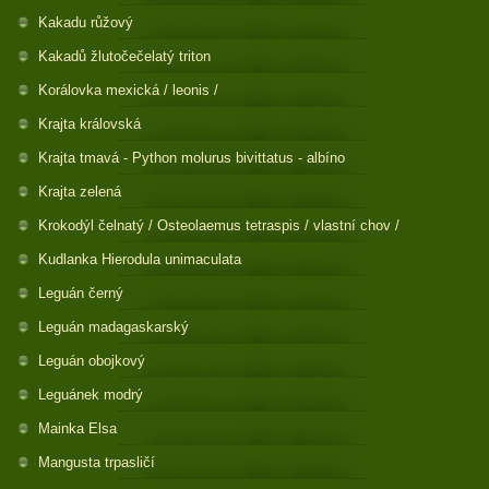
Kakadu růžový
Kakadů žlutočečelatý triton
Korálovka mexická / leonis /
Krajta královská
Krajta tmavá - Python molurus bivittatus - albíno
Krajta zelená
Krokodýl čelnatý / Osteolaemus tetraspis / vlastní chov /
Kudlanka Hierodula unimaculata
Leguán černý
Leguán madagaskarský
Leguán obojkový
Leguánek modrý
Mainka Elsa
Mangusta trpasličí