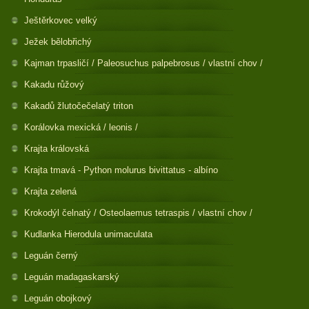
Ještěrkovec velký
Ježek bělobřichý
Kajman trpasličí / Paleosuchus palpebrosus / vlastní chov /
Kakadu růžový
Kakadů žlutočečelatý triton
Korálovka mexická / leonis /
Krajta královská
Krajta tmavá - Python molurus bivittatus - albíno
Krajta zelená
Krokodýl čelnatý / Osteolaemus tetraspis / vlastní chov /
Kudlanka Hierodula unimaculata
Leguán černý
Leguán madagaskarský
Leguán obojkový