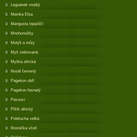
Leguánek modrý
Mainka Elsa
Mangusta trpasličí
Mnohonožky
Motýli a můry
Myš zebrovaná
Myška africká
Nosál červený
Pagekon obří
Pagekon řasnatý
Pavouci
Plšík africký
Poletucha velká
Rosnička včelí