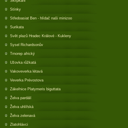
Sklípkani
Stínky
Středoasiat Ben - hlídač naši minizoo
Surikata
Svět plazů Hradec Králové - Kukleny
Sysel Richardsonův
Trnorep africký
Užovka růžkatá
Vakoveverka létavá
Veverka Prévostova
Zákeřnice Platymeris biguttata
Želva pardálí
Želva uhlířská
Želva zelenavá
Zlatohlávci