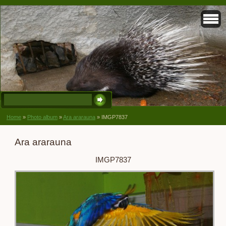
Home
»
Photo album
»
Ara ararauna
»
IMGP7837
Ara ararauna
IMGP7837