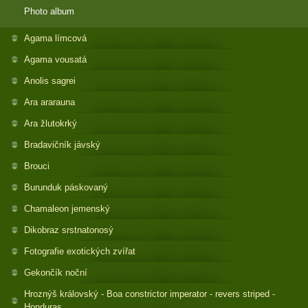
Photo album
Agama límcová
Agama vousatá
Anolis sagrei
Ara ararauna
Ara žlutokrký
Bradavičník jávský
Brouci
Burunduk páskovaný
Chamaleon jemenský
Dikobraz srstnatonosý
Fotografie exotických zvířat
Gekončík noční
Hroznýš královský - Boa constrictor imperator - revers striped -
Honduras