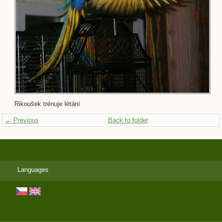
Rikoušek trénuje létání
← Previous
Back to folder
Languages