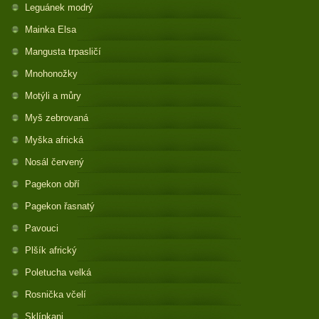
Leguánek modrý
Mainka Elsa
Mangusta trpasličí
Mnohonožky
Motýli a můry
Myš zebrovaná
Myška africká
Nosál červený
Pagekon obří
Pagekon řasnatý
Pavouci
Plšík africký
Poletucha velká
Rosnička včelí
Sklípkani