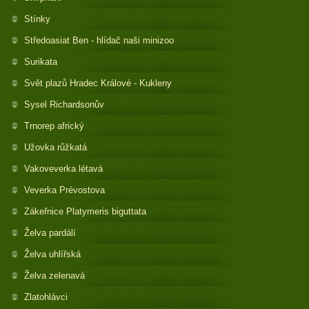
Stínky
Středoasiat Ben - hlídač naši minizoo
Surikata
Svět plazů Hradec Králové - Kukleny
Sysel Richardsonův
Trnorep africký
Užovka růžkatá
Vakoveverka létavá
Veverka Prévostova
Zákeřnice Platymeris biguttata
Želva pardálí
Želva uhlířská
Želva zelenavá
Zlatohlávci