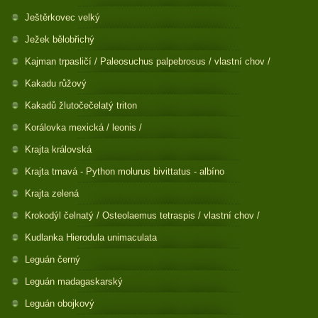
Ještěrkovec velký
Ježek bělobřichý
Kajman trpasličí / Paleosuchus palpebrosus / vlastní chov /
Kakadu růžový
Kakadů žlutočečelatý triton
Korálovka mexická / leonis /
Krajta královská
Krajta tmavá - Python molurus bivittatus - albíno
Krajta zelená
Krokodýl čelnatý / Osteolaemus tetraspis / vlastní chov /
Kudlanka Hierodula unimaculata
Leguán černý
Leguán madagaskarský
Leguán obojkový