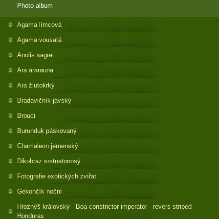
Photo album
Agama límcová
Agama vousatá
Anolis sagrei
Ara ararauna
Ara žlutokrký
Bradavičník jávský
Brouci
Burunduk páskovaný
Chamaleon jemenský
Dikobraz srstnatonosý
Fotografie exotických zvířat
Gekončík noční
Hroznýš královský - Boa constrictor imperator - revers striped -
Honduras