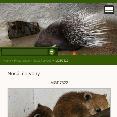
Home
»
Photo album
»
Nosál červený
»
IMGP7322
Nosál červený
IMGP7322