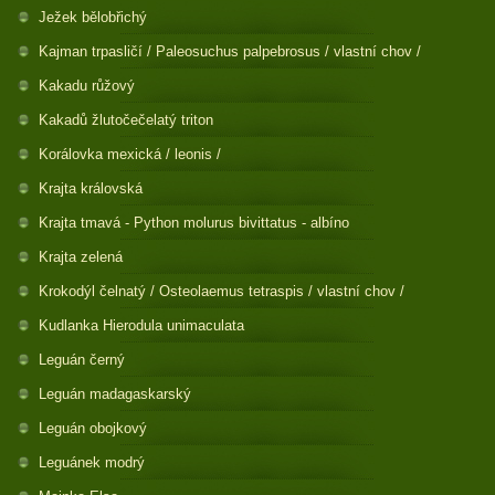
Ježek bělobřichý
Kajman trpasličí / Paleosuchus palpebrosus / vlastní chov /
Kakadu růžový
Kakadů žlutočečelatý triton
Korálovka mexická / leonis /
Krajta královská
Krajta tmavá - Python molurus bivittatus - albíno
Krajta zelená
Krokodýl čelnatý / Osteolaemus tetraspis / vlastní chov /
Kudlanka Hierodula unimaculata
Leguán černý
Leguán madagaskarský
Leguán obojkový
Leguánek modrý