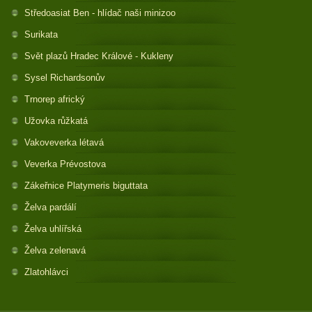
Středoasiat Ben - hlídač naši minizoo
Surikata
Svět plazů Hradec Králové - Kukleny
Sysel Richardsonův
Trnorep africký
Užovka růžkatá
Vakoveverka létavá
Veverka Prévostova
Zákeřnice Platymeris biguttata
Želva pardálí
Želva uhlířská
Želva zelenavá
Zlatohlávci