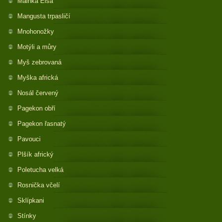
Mainka Elsa
Mangusta trpasličí
Mnohonožky
Motýli a můry
Myš zebrovaná
Myška africká
Nosál červený
Pagekon obří
Pagekon řasnatý
Pavouci
Plšík africký
Poletucha velká
Rosnička včelí
Sklípkani
Stínky