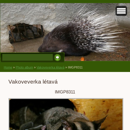
Home
»
Photo album
»
Vakoveverka létavá
»
IMGP8311
Vakoveverka létavá
IMGP8311