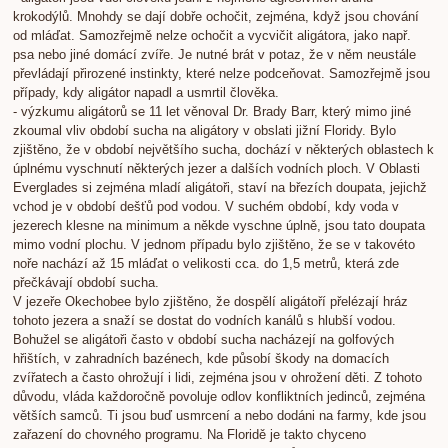
krokodýlů. Mnohdy se dají dobře ochočit, zejména, když jsou chování
od mláďat. Samozřejmě nelze ochočit a vycvičit aligátora, jako např.
psa nebo jiné domácí zvíře. Je nutné brát v potaz, že v něm neustále
převládají přirozené instinkty, které nelze podceňovat. Samozřejmě jsou
případy, kdy aligátor napadl a usmrtil člověka.
- výzkumu aligátorů se 11 let věnoval Dr. Brady Barr, který mimo jiné
zkoumal vliv období sucha na aligátory v obslati jižní Floridy. Bylo
zjištěno, že v období největšího sucha, dochází v některých oblastech k
úplnému vyschnutí některých jezer a dalších vodních ploch. V Oblasti
Everglades si zejména mladí aligátoři, staví na březích doupata, jejichž
vchod je v období dešťů pod vodou. V suchém období, kdy voda v
jezerech klesne na minimum a někde vyschne úplně, jsou tato doupata
mimo vodní plochu. V jednom případu bylo zjištěno, že se v takovéto
noře nachází až 15 mláďat o velikosti cca. do 1,5 metrů, která zde
přečkávají období sucha.
V jezeře Okechobee bylo zjištěno, že dospělí aligátoří přelézají hráz
tohoto jezera a snaží se dostat do vodních kanálů s hlubší vodou.
Bohužel se aligátoři často v období sucha nacházejí na golfových
hřištích, v zahradních bazénech, kde působí škody na domacích
zvířatech a často ohrožují i lidi, zejména jsou v ohrožení děti. Z tohoto
důvodu, vláda každoročně povoluje odlov konfliktních jedinců, zejména
větších samců. Ti jsou buď usmrcení a nebo dodáni na farmy, kde jsou
zařazení do chovného programu. Na Floridě je takto chyceno