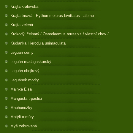
Krajta královská
Krajta tmavá - Python molurus bivittatus - albíno
Krajta zelená
Krokodýl čelnatý / Osteolaemus tetraspis / vlastní chov /
Kudlanka Hierodula unimaculata
Leguán černý
Leguán madagaskarský
Leguán obojkový
Leguánek modrý
Mainka Elsa
Mangusta trpasličí
Mnohonožky
Motýli a můry
Myš zebrovaná