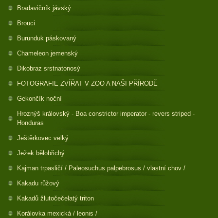
Bradavičník jávský
Brouci
Burunduk páskovaný
Chameleon jemenský
Dikobraz srstnatonosý
FOTOGRAFIE ZVÍŘAT V ZOO A NAŠI PŘÍRODĚ
Gekončík noční
Hroznýš královský - Boa constrictor imperator - revers striped -
Honduras
Ještěrkovec velký
Ježek bělobřichý
Kajman trpasličí / Paleosuchus palpebrosus / vlastní chov /
Kakadu růžový
Kakadů žlutočečelatý triton
Korálovka mexická / leonis /