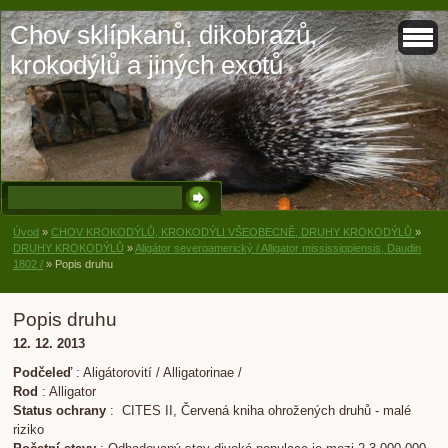
Chov sklípkanů, dikobrazů,
krokodýlů a jiných exotů
Úvod
»
CHOV KROKODÝLŮ, KROKODÝLI VŠEOBECNĚ, DRUHY KROKODÝLŮ
»
DRUHY KROKODÝLŮ
»
Aligátor severoamerický / Alligator mississippiensis, Daudin
1802 /
»
Popis druhu
Popis druhu
12. 12. 2013
Podčeleď
: Aligátorovití / Alligatorinae /
Rod
: Alligator
Status ochrany
: CITES II, Červená kniha ohrožených druhů - malé
riziko