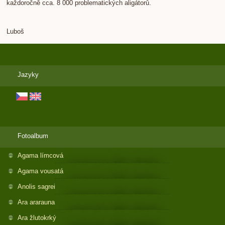
každoročně cca. 8 000 problematických aligátorů.
Luboš
Jazyky
Fotoalbum
Agama límcová
Agama vousatá
Anolis sagrei
Ara ararauna
Ara žlutokrký