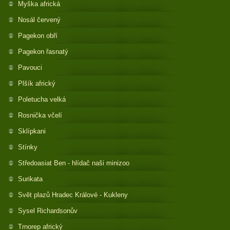
Myška africká
Nosál červený
Pagekon obří
Pagekon řasnatý
Pavouci
Plšík africký
Poletucha velká
Rosnička včelí
Sklípkani
Stínky
Středoasiat Ben - hlídač naši minizoo
Surikata
Svět plazů Hradec Králové - Kukleny
Sysel Richardsonův
Trnorep africký