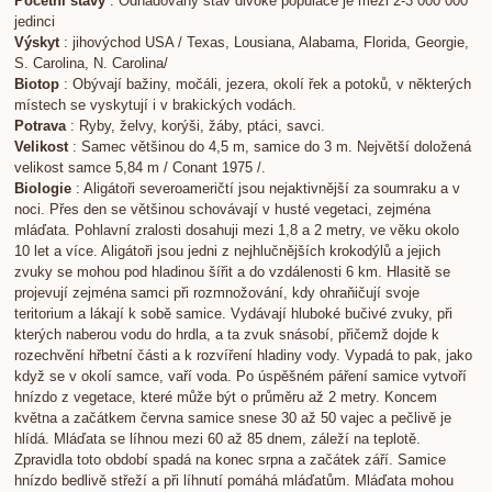
Početní stavy
: Odhadovaný stav divoké populace je mezi 2-3 000 000
jedinci
Výskyt
: jihovýchod USA / Texas, Lousiana, Alabama, Florida, Georgie,
S. Carolina, N. Carolina/
Biotop
: Obývají bažiny, močáli, jezera, okolí řek a potoků, v některých
místech se vyskytují i v brakických vodách.
Potrava
: Ryby, želvy, korýši, žáby, ptáci, savci.
Velikost
: Samec většinou do 4,5 m, samice do 3 m. Největší doložená
velikost samce 5,84 m / Conant 1975 /.
Biologie
: Aligátoři severoameričtí jsou nejaktivnější za soumraku a v
noci. Přes den se většinou schovávají v husté vegetaci, zejména
mláďata. Pohlavní zralosti dosahuji mezi 1,8 a 2 metry, ve věku okolo
10 let a více. Aligátoři jsou jedni z nejhlučnějších krokodýlů a jejich
zvuky se mohou pod hladinou šířit a do vzdálenosti 6 km. Hlasitě se
projevují zejména samci při rozmnožování, kdy ohraňičují svoje
teritorium a lákají k sobě samice. Vydávají hluboké bučivé zvuky, při
kterých naberou vodu do hrdla, a ta zvuk snásobí, přičemž dojde k
rozechvění hřbetní části a k rozvíření hladiny vody. Vypadá to pak, jako
když se v okolí samce, vaří voda. Po úspěšném páření samice vytvoří
hnízdo z vegetace, které může být o průměru až 2 metry. Koncem
května a začátkem června samice snese 30 až 50 vajec a pečlivě je
hlídá. Mláďata se líhnou mezi 60 až 85 dnem, záleží na teplotě.
Zpravidla toto období spadá na konec srpna a začátek září. Samice
hnízdo bedlivě střeží a při líhnutí pomáhá mláďatům. Mláďata mohou