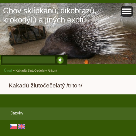
Chov sklípkanů, dikobrazů,
krokodýlů a jiných exotů
Úvod
»
Kakadů žlutočečelatý /triton/
Kakadů žlutočečelatý /triton/
Jazyky