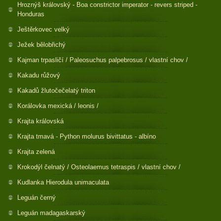
Hroznýš královský - Boa constrictor imperator - revers striped -
Honduras
Ještěrkovec velký
Ježek bělobřichý
Kajman trpasličí / Paleosuchus palpebrosus / vlastní chov /
Kakadu růžový
Kakadů žlutočečelatý triton
Korálovka mexická / leonis /
Krajta královská
Krajta tmavá - Python molurus bivittatus - albíno
Krajta zelená
Krokodýl čelnatý / Osteolaemus tetraspis / vlastní chov /
Kudlanka Hierodula unimaculata
Leguán černý
Leguán madagaskarský