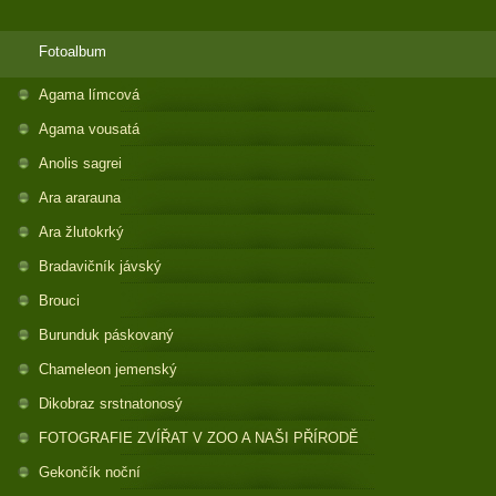
Fotoalbum
Agama límcová
Agama vousatá
Anolis sagrei
Ara ararauna
Ara žlutokrký
Bradavičník jávský
Brouci
Burunduk páskovaný
Chameleon jemenský
Dikobraz srstnatonosý
FOTOGRAFIE ZVÍŘAT V ZOO A NAŠI PŘÍRODĚ
Gekončík noční