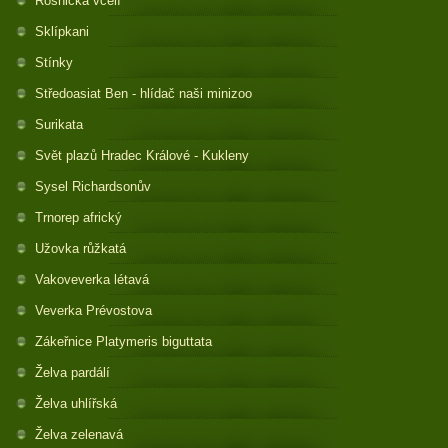
Rosnička včelí
Sklípkani
Stínky
Středoasiat Ben - hlídač naši minizoo
Surikata
Svět plazů Hradec Králové - Kukleny
Sysel Richardsonův
Trnorep africký
Užovka růžkatá
Vakoveverka létavá
Veverka Prévostova
Zákeřnice Platymeris biguttata
Želva pardálí
Želva uhlířská
Želva zelenavá