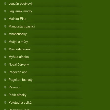
Leguán obojkový
Leguánek modrý
Mainka Elsa
Mangusta trpasličí
Mnohonožky
Motýli a můry
Myš zebrovaná
Myška africká
Nosál červený
Pagekon obří
Pagekon řasnatý
Pavouci
Plšík africký
Poletucha velká