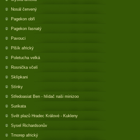
Nosál červený
Pagekon obří
Pagekon řasnatý
Pavouci
Plšík africký
Poletucha velká
Rosnička včelí
Sklípkani
Stínky
Středoasiat Ben - hlídač naši minizoo
Surikata
Svět plazů Hradec Králové - Kukleny
Sysel Richardsonův
Trnorep africký