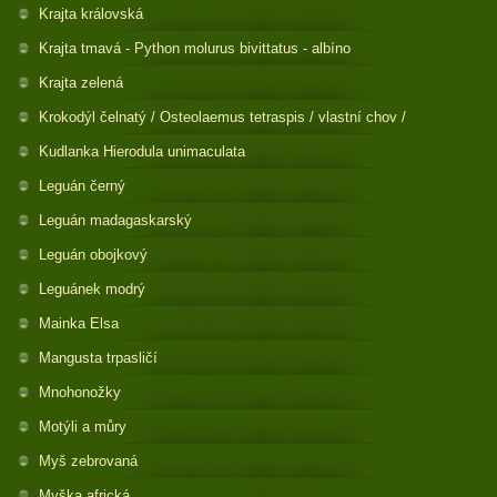
Krajta královská
Krajta tmavá - Python molurus bivittatus - albíno
Krajta zelená
Krokodýl čelnatý / Osteolaemus tetraspis / vlastní chov /
Kudlanka Hierodula unimaculata
Leguán černý
Leguán madagaskarský
Leguán obojkový
Leguánek modrý
Mainka Elsa
Mangusta trpasličí
Mnohonožky
Motýli a můry
Myš zebrovaná
Myška africká