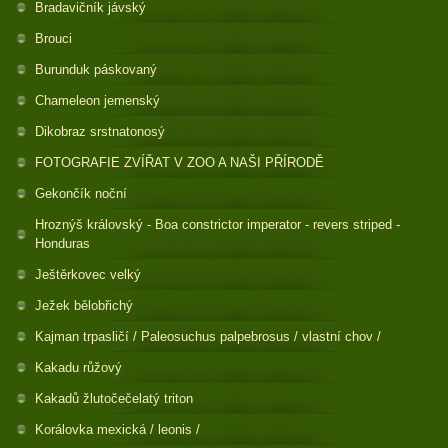
Bradavičník jávský
Brouci
Burunduk páskovaný
Chameleon jemenský
Dikobraz srstnatonosý
FOTOGRAFIE ZVÍŘAT V ZOO A NAŠI PŘÍRODĚ
Gekončík noční
Hroznýš královský - Boa constrictor imperator - revers striped -
Honduras
Ještěrkovec velký
Ježek bělobřichý
Kajman trpasličí / Paleosuchus palpebrosus / vlastní chov /
Kakadu růžový
Kakadů žlutočečelatý triton
Korálovka mexická / leonis /