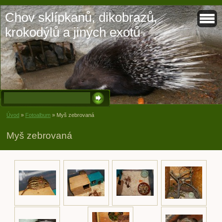
Chov sklípkanů, dikobrazů,
krokodýlů a jiných exotů
Úvod
»
Fotoalbum
»
Myš zebrovaná
Myš zebrovaná