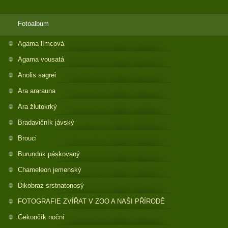
Fotoalbum
Agama límcová
Agama vousatá
Anolis sagrei
Ara ararauna
Ara žlutokrký
Bradavičník jávský
Brouci
Burunduk páskovaný
Chameleon jemenský
Dikobraz srstnatonosý
FOTOGRAFIE ZVÍŘAT V ZOO A NAŠI PŘÍRODĚ
Gekončík noční