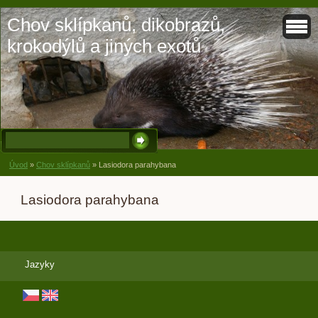
Chov sklípkanů, dikobrazů,
krokodýlů a jiných exotů
Úvod
»
Chov sklípkanů
»
Lasiodora parahybana
Lasiodora parahybana
Jazyky