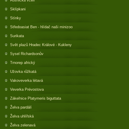
Rosnička včelí
Sklípkani
Stínky
Středoasiat Ben - hlídač naši minizoo
Surikata
Svět plazů Hradec Králové - Kukleny
Sysel Richardsonův
Trnorep africký
Užovka růžkatá
Vakoveverka létavá
Veverka Prévostova
Zákeřnice Platymeris biguttata
Želva pardálí
Želva uhlířská
Želva zelenavá