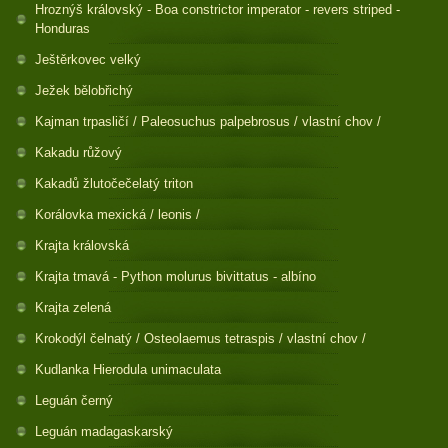
Hroznýš královský - Boa constrictor imperator - revers striped -
Honduras
Ještěrkovec velký
Ježek bělobřichý
Kajman trpasličí / Paleosuchus palpebrosus / vlastní chov /
Kakadu růžový
Kakadů žlutočečelatý triton
Korálovka mexická / leonis /
Krajta královská
Krajta tmavá - Python molurus bivittatus - albíno
Krajta zelená
Krokodýl čelnatý / Osteolaemus tetraspis / vlastní chov /
Kudlanka Hierodula unimaculata
Leguán černý
Leguán madagaskarský