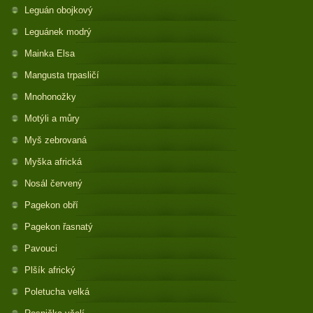
Leguán obojkový
Leguánek modrý
Mainka Elsa
Mangusta trpasličí
Mnohonožky
Motýli a můry
Myš zebrovaná
Myška africká
Nosál červený
Pagekon obří
Pagekon řasnatý
Pavouci
Plšík africký
Poletucha velká