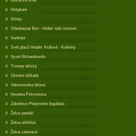
Rosnička včelí
Sklípkani
Stínky
Středoasiat Ben - hlídač naši minizoo
Surikata
Svět plazů Hradec Králové - Kukleny
Sysel Richardsonův
Trnorep africký
Užovka růžkatá
Vakoveverka létavá
Veverka Prévostova
Zákeřnice Platymeris biguttata
Želva pardálí
Želva uhlířská
Želva zelenavá