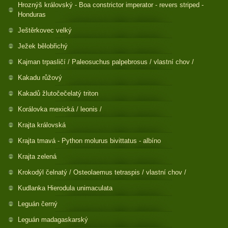
Hroznýš královský - Boa constrictor imperator - revers striped -
Honduras
Ještěrkovec velký
Ježek bělobřichý
Kajman trpasličí / Paleosuchus palpebrosus / vlastní chov /
Kakadu růžový
Kakadů žlutočečelatý triton
Korálovka mexická / leonis /
Krajta královská
Krajta tmavá - Python molurus bivittatus - albíno
Krajta zelená
Krokodýl čelnatý / Osteolaemus tetraspis / vlastní chov /
Kudlanka Hierodula unimaculata
Leguán černý
Leguán madagaskarský