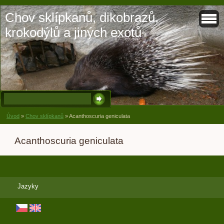
Chov sklípkanů, dikobrazů,
krokodýlů a jiných exotů
Úvod
»
Chov sklípkanů
»
Acanthoscuria geniculata
Acanthoscuria geniculata
Jazyky