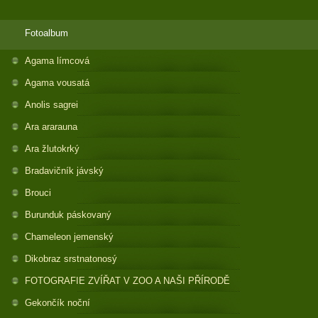
Fotoalbum
Agama límcová
Agama vousatá
Anolis sagrei
Ara ararauna
Ara žlutokrký
Bradavičník jávský
Brouci
Burunduk páskovaný
Chameleon jemenský
Dikobraz srstnatonosý
FOTOGRAFIE ZVÍŘAT V ZOO A NAŠI PŘÍRODĚ
Gekončík noční