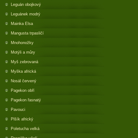
Leguán obojkový
Leguánek modrý
Mainka Elsa
Mangusta trpasličí
Mnohonožky
Motýli a můry
Myš zebrovaná
Myška africká
Nosál červený
Pagekon obří
Pagekon řasnatý
Pavouci
Plšík africký
Poletucha velká