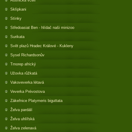
Rosnička včelí
Sklípkani
Stínky
Středoasiat Ben - hlídač naši minizoo
Surikata
Svět plazů Hradec Králové - Kukleny
Sysel Richardsonův
Trnorep africký
Užovka růžkatá
Vakoveverka létavá
Veverka Prévostova
Zákeřnice Platymeris biguttata
Želva pardálí
Želva uhlířská
Želva zelenavá