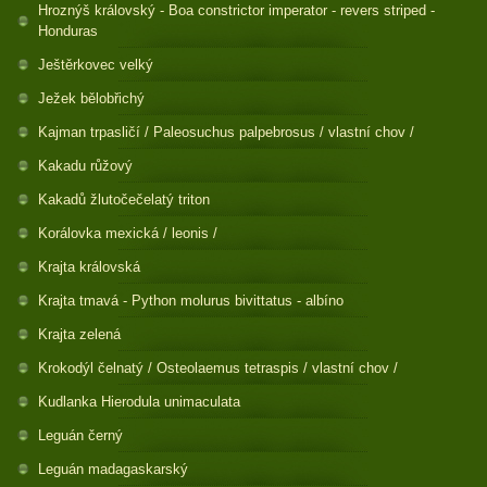
Hroznýš královský - Boa constrictor imperator - revers striped -
Honduras
Ještěrkovec velký
Ježek bělobřichý
Kajman trpasličí / Paleosuchus palpebrosus / vlastní chov /
Kakadu růžový
Kakadů žlutočečelatý triton
Korálovka mexická / leonis /
Krajta královská
Krajta tmavá - Python molurus bivittatus - albíno
Krajta zelená
Krokodýl čelnatý / Osteolaemus tetraspis / vlastní chov /
Kudlanka Hierodula unimaculata
Leguán černý
Leguán madagaskarský