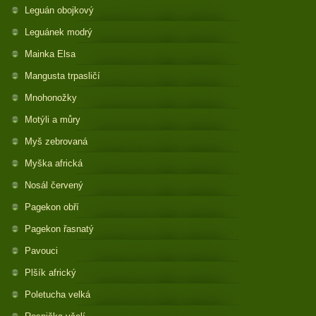
Leguán obojkový
Leguánek modrý
Mainka Elsa
Mangusta trpasličí
Mnohonožky
Motýli a můry
Myš zebrovaná
Myška africká
Nosál červený
Pagekon obří
Pagekon řasnatý
Pavouci
Plšík africký
Poletucha velká