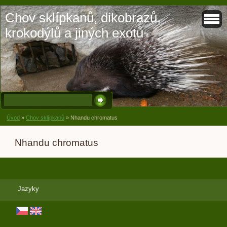
Chov sklípkanů, dikobrazů,
krokodýlů a jiných exotů
Úvod
»
Chov sklípkanů
»
Nhandu chromatus
Nhandu chromatus
Jazyky