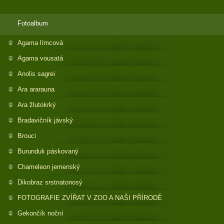
Fotoalbum
Agama límcová
Agama vousatá
Anolis sagrei
Ara ararauna
Ara žlutokrký
Bradavičník jávský
Brouci
Burunduk páskovaný
Chameleon jemenský
Dikobraz srstnatonosý
FOTOGRAFIE ZVÍŘAT V ZOO A NAŠI PŘÍRODĚ
Gekončík noční