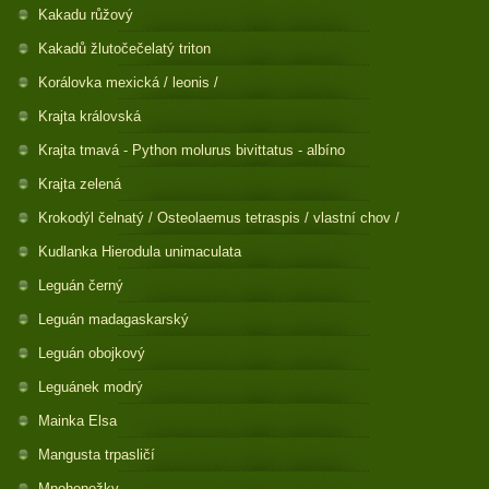
Kakadu růžový
Kakadů žlutočečelatý triton
Korálovka mexická / leonis /
Krajta královská
Krajta tmavá - Python molurus bivittatus - albíno
Krajta zelená
Krokodýl čelnatý / Osteolaemus tetraspis / vlastní chov /
Kudlanka Hierodula unimaculata
Leguán černý
Leguán madagaskarský
Leguán obojkový
Leguánek modrý
Mainka Elsa
Mangusta trpasličí
Mnohonožky