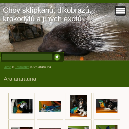
Chov sklípkanů, dikobrazů,
krokodýlů a jiných exotů
Úvod
»
Fotoalbum
»
Ara ararauna
Ara ararauna