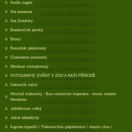
Anolis sagrei
Ara ararauna
Ara žlutokrký
Bradavičník jávský
Brouci
Burunduk páskovaný
Chameleon jemenský
Dikobraz srstnatonosý
FOTOGRAFIE ZVÍŘAT V ZOO A NAŠI PŘÍRODĚ
Gekončík noční
Hroznýš královský - Boa constrictor imperator - revers striped -
Honduras
Ještěrkovec velký
Ježek bělobřichý
Kajman trpasličí / Paleosuchus palpebrosus / vlastní chov /