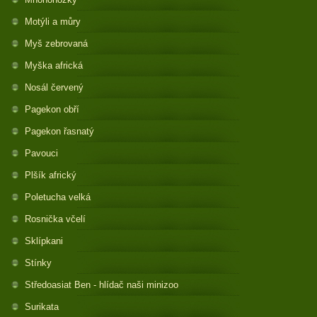
Motýli a můry
Myš zebrovaná
Myška africká
Nosál červený
Pagekon obří
Pagekon řasnatý
Pavouci
Plšík africký
Poletucha velká
Rosnička včelí
Sklípkani
Stínky
Středoasiat Ben - hlídač naši minizoo
Surikata