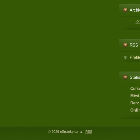
Archi
<
RSS
Přehl
Statis
Celk
Měsí
Den:
Onli
© 2026 eStránky.cz
|
RSS