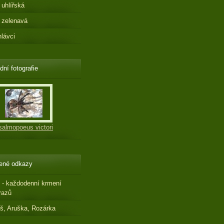
 uhlířská
 zelenavá
hlávci
dní fotografie
salmopoeus victori
ené odkazy
 - každodenní krmení
razů
š, Aruška, Rozárka