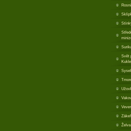
Rosni
Sklíp
Stínk
Střed
miniz
Surik
Svět 
Kukl
Sysel
Trnor
Užovk
Vakov
Vever
Zákeř
Želva