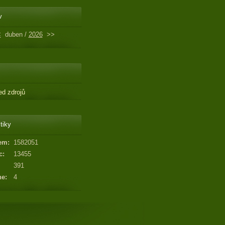
v
<
duben /
2026
>>
ed zdrojů
tiky
em:
1582051
c:
13455
391
ne:
4