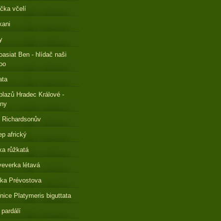
čka včelí
kani
y
oasiat Ben - hlídač naši
oo
ata
plazů Hradec Králové -
eny
 Richardsonův
ep africký
a růžkatá
everka létavá
ka Prévostova
nice Platymeris biguttata
 pardálí