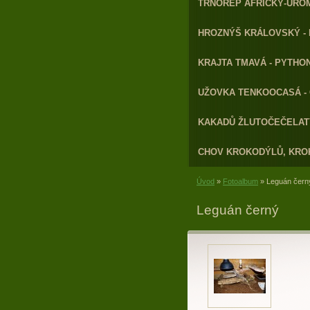
TRNOREP AFRICKÝ-URO
HROZNÝŠ KRÁLOVSKÝ - 
KRAJTA TMAVÁ - PYTHON
UŽOVKA TENKOOCASÁ - 
KAKADŮ ŽLUTOČEČELATÝ
CHOV KROKODÝLŮ, KRO
Úvod
»
Fotoalbum
»
Leguán čern
Leguán černý