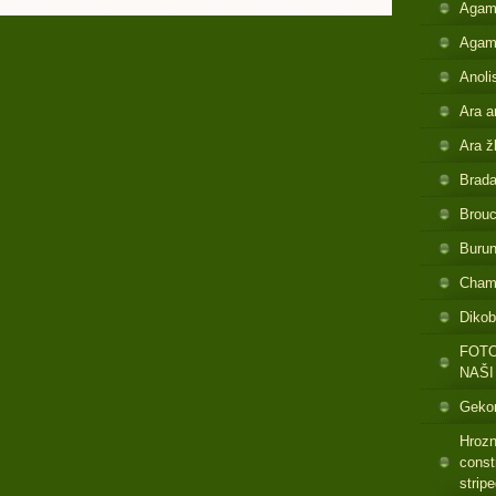
Agam
Agam
Anoli
Ara a
Ara ž
Brada
Brouc
Buru
Cham
Dikob
FOTO
NAŠI
Gekon
Hrozn
const
strip