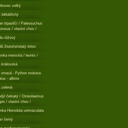
rkovec velký
 bělobřichý
n trpasličí / Paleosuchus
brosus / vlastní chov /
du růžový
ů žlutočečelatý triton
ovka mexická / leonis /
a královská
a tmavá - Python molurus
atus - albíno
a zelená
dýl čelnatý / Osteolaemus
pis / vlastní chov /
nka Hierodula unimaculata
n černý