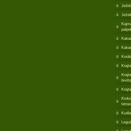
Ještě
Ježek
Kajma
palpe
Kaka
Kakad
Korál
Krajt
Krajt
bivitt
Krajt
Kroko
tetras
Kudla
Leguá