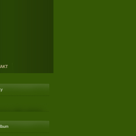
AKT
ky
album