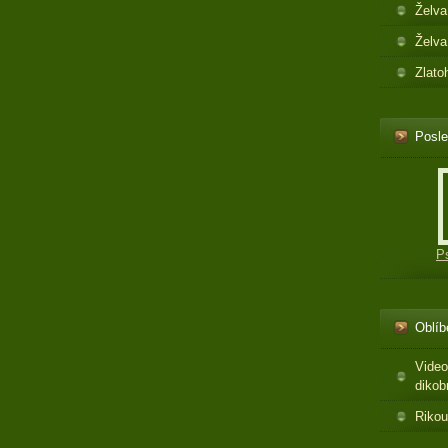
Želva
Želva
Zlato
Posle
P
Oblíb
Video
dikob
Rikou