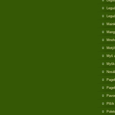
Legu
Leguá
Legu
Maink
Mangu
Mnoh
Motýl
Myš 
Myška
Nosál
Pagek
Pagek
Pavo
Plšík
Polet