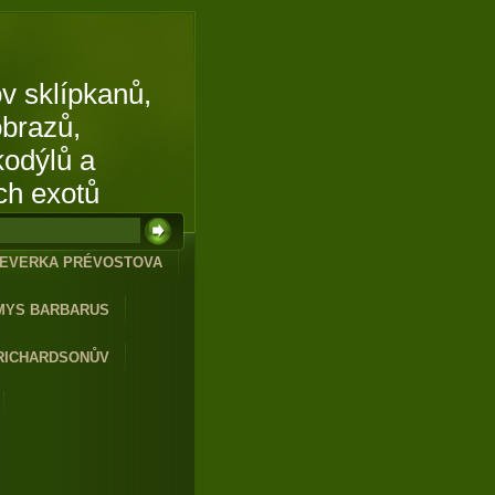
v sklípkanů,
obrazů,
kodýlů a
ch exotů
EVERKA PRÉVOSTOVA
MYS BARBARUS
RICHARDSONŮV