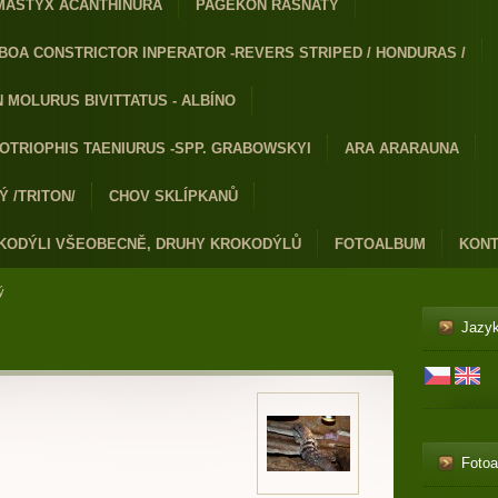
MASTYX ACANTHINURA
PAGEKON ŘASNATÝ
BOA CONSTRICTOR INPERATOR -REVERS STRIPED / HONDURAS /
 MOLURUS BIVITTATUS - ALBÍNO
OTRIOPHIS TAENIURUS -SPP. GRABOWSKYI
ARA ARARAUNA
 /TRITON/
CHOV SKLÍPKANŮ
KODÝLI VŠEOBECNĚ, DRUHY KROKODÝLŮ
FOTOALBUM
KONT
ý
Jazy
Foto