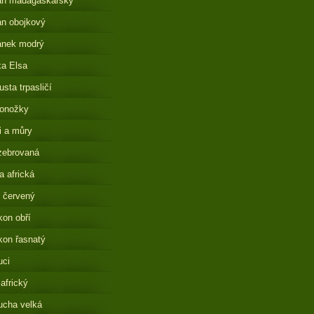
án madagaskarský
n obojkový
ánek modrý
a Elsa
sta trpasličí
onožky
i a můry
zebrovaná
 africká
 červený
on obří
on řasnatý
uci
 africký
ucha velká