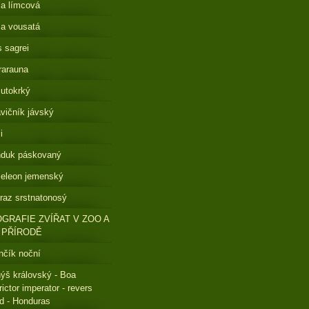
a límcová
a vousatá
s sagrei
rarauna
lutokrký
vičník jávský
i
nduk páskovaný
eleon jemenský
raz srstnatonosý
GRAFIE ZVÍŘAT V ZOO A
 PŘÍRODĚ
čík noční
ýš královský - Boa
rictor imperator - revers
ed - Honduras