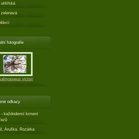
 uhlířská
 zelenavá
hlávci
dní fotografie
salmopoeus victori
ené odkazy
 - každodenní krmení
razů
š, Aruška, Rozárka