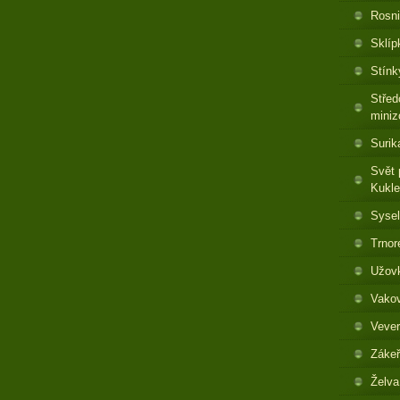
Rosni
Sklíp
Stínk
Střed
miniz
Surik
Svět 
Kukl
Sysel
Trnor
Užovk
Vakov
Vever
Zákeř
Želva