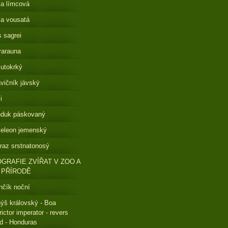
a límcová
a vousatá
s sagrei
rarauna
lutokrký
vičník jávský
i
nduk páskovaný
eleon jemenský
raz srstnatonosý
GRAFIE ZVÍŘAT V ZOO A
 PŘÍRODĚ
čík noční
ýš královský - Boa
rictor imperator - revers
ed - Honduras