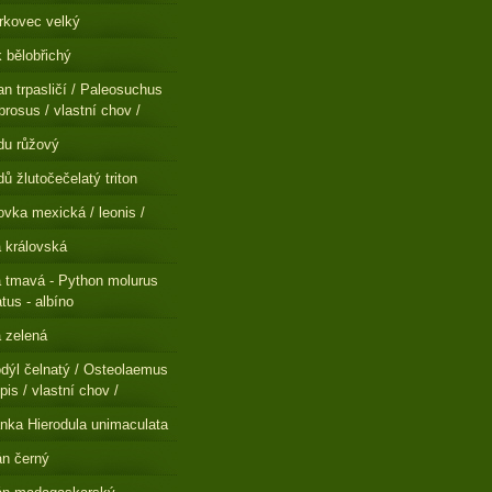
rkovec velký
 bělobřichý
n trpasličí / Paleosuchus
brosus / vlastní chov /
du růžový
ů žlutočečelatý triton
ovka mexická / leonis /
a královská
a tmavá - Python molurus
atus - albíno
a zelená
dýl čelnatý / Osteolaemus
pis / vlastní chov /
nka Hierodula unimaculata
n černý