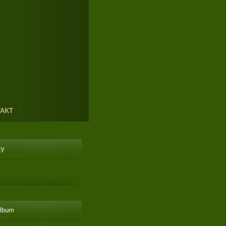
AKT
ky
album