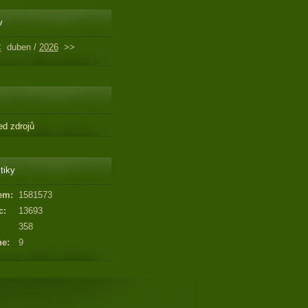
v
<
duben /
2026
>>
ed zdrojů
tiky
em:
1581573
c:
13693
358
ne:
9