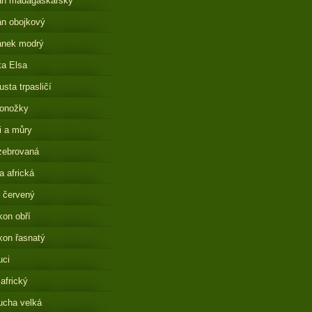
án madagaskarský
n obojkový
ánek modrý
a Elsa
sta trpasličí
onožky
i a můry
zebrovaná
 africká
 červený
on obří
on řasnatý
uci
 africký
ucha velká