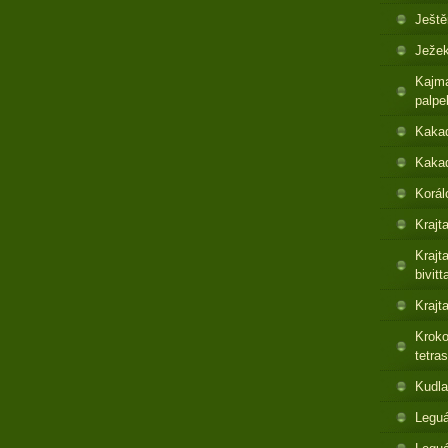
Ještě
Ježek
Kajma
palpe
Kaka
Kakad
Korál
Krajt
Krajt
bivitt
Krajt
Kroko
tetras
Kudla
Leguá