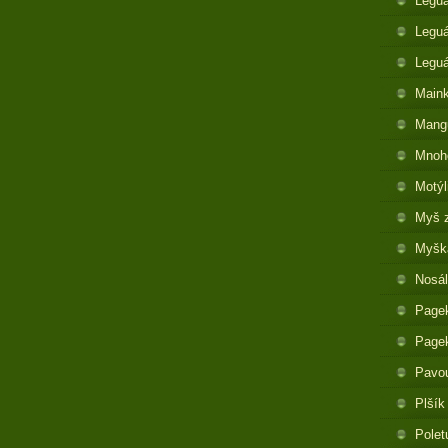
Legu
Leguá
Legu
Maink
Mangu
Mnoh
Motýl
Myš 
Myška
Nosál
Pagek
Pagek
Pavo
Plšík
Polet