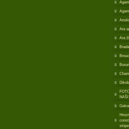
Agam
Agam
Anoli
Ara a
Ara ž
Brada
Brouc
Buru
Cham
Dikob
FOTO
NAŠI
Gekon
Hrozn
const
strip