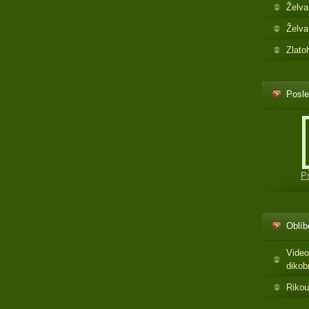
Želva
Želva
Zlato
Posle
P
Oblíb
Video
dikob
Rikou