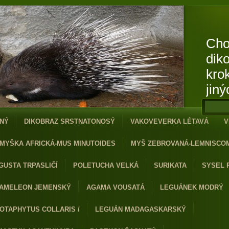
Cho
dik
kro
jiný
NÝ
DIKOBRAZ SRSTNATONOSÝ
VAKOVEVERKA LÉTAVÁ
V
MYŠKA AFRICKÁ-MUS MINUTOIDES
MYŠ ZEBROVANÁ-LEMNISCO
GUSTA TRPASLIČÍ
POLETUCHA VELKÁ
SURIKATA
SYSEL 
AMELEON JEMENSKÝ
AGAMA VOUSATÁ
LEGUÁNEK MODRÝ
OTAPHYTUS COLLARIS /
LEGUÁN MADAGASKARSKÝ