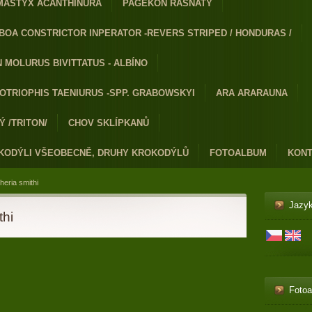
MASTYX ACANTHINURA
PAGEKON ŘASNATÝ
BOA CONSTRICTOR INPERATOR -REVERS STRIPED / HONDURAS /
 MOLURUS BIVITTATUS - ALBÍNO
OTRIOPHIS TAENIURUS -SPP. GRABOWSKYI
ARA ARARAUNA
 /TRITON/
CHOV SKLÍPKANŮ
KODÝLI VŠEOBECNĚ, DRUHY KROKODÝLŮ
FOTOALBUM
KONT
heria smithi
Jazy
thi
Foto