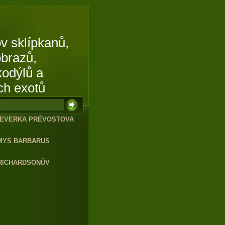
v sklípkanů,
obrazů,
kodýlů a
ch exotů
EVERKA PRÉVOSTOVA
MYS BARBARUS
RICHARDSONŮV