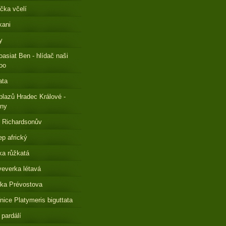
čka včelí
kani
y
oasiat Ben - hlídač naši
oo
ata
plazů Hradec Králové -
eny
 Richardsonův
ep africký
a růžkatá
everka létavá
ka Prévostova
nice Platymeris biguttata
 pardálí