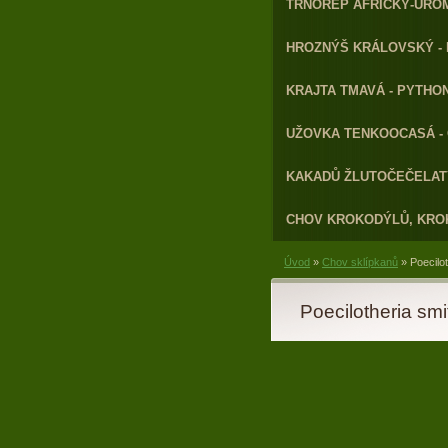
TRNOREP AFRICKÝ-URO
HROZNÝŠ KRÁLOVSKÝ - 
KRAJTA TMAVÁ - PYTHON
UŽOVKA TENKOOCASÁ - 
KAKADŮ ŽLUTOČEČELATÝ
CHOV KROKODÝLŮ, KRO
Úvod
»
Chov sklípkanů
»
Poecilot
Poecilotheria smi