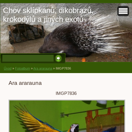
Chov sklípkanů, dikobrazů,
krokodýlů a jiných exotů
Úvod
»
Fotoalbum
»
Ara ararauna
»
IMGP7836
Ara ararauna
IMGP7836