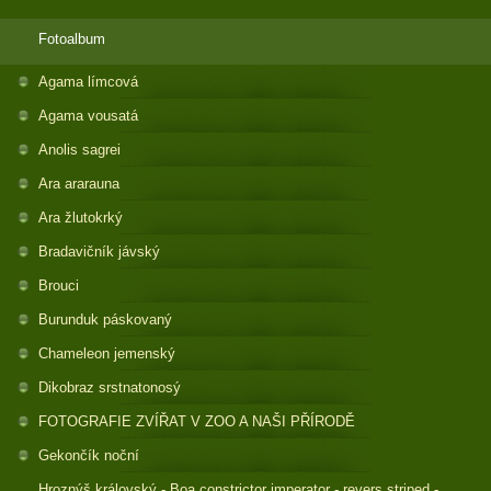
Fotoalbum
Agama límcová
Agama vousatá
Anolis sagrei
Ara ararauna
Ara žlutokrký
Bradavičník jávský
Brouci
Burunduk páskovaný
Chameleon jemenský
Dikobraz srstnatonosý
FOTOGRAFIE ZVÍŘAT V ZOO A NAŠI PŘÍRODĚ
Gekončík noční
Hroznýš královský - Boa constrictor imperator - revers striped -