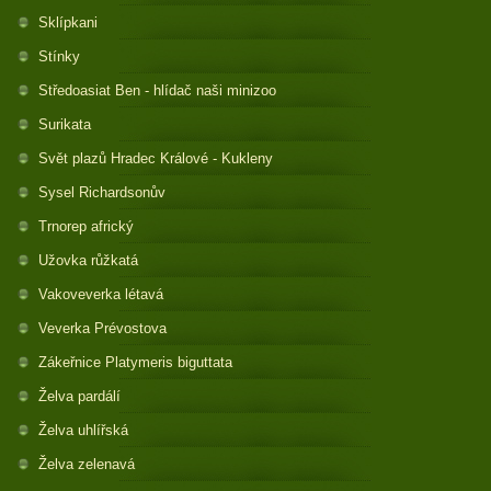
Sklípkani
Stínky
Středoasiat Ben - hlídač naši minizoo
Surikata
Svět plazů Hradec Králové - Kukleny
Sysel Richardsonův
Trnorep africký
Užovka růžkatá
Vakoveverka létavá
Veverka Prévostova
Zákeřnice Platymeris biguttata
Želva pardálí
Želva uhlířská
Želva zelenavá