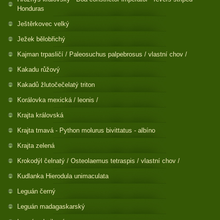
Honduras
Ještěrkovec velký
Ježek bělobřichý
Kajman trpasličí / Paleosuchus palpebrosus / vlastní chov /
Kakadu růžový
Kakadů žlutočečelatý triton
Korálovka mexická / leonis /
Krajta královská
Krajta tmavá - Python molurus bivittatus - albíno
Krajta zelená
Krokodýl čelnatý / Osteolaemus tetraspis / vlastní chov /
Kudlanka Hierodula unimaculata
Leguán černý
Leguán madagaskarský