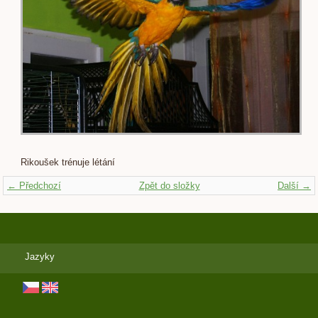
Rikoušek trénuje létání
← Předchozí
Zpět do složky
Další →
Jazyky