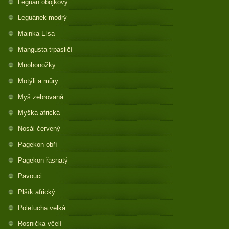
Leguán obojkový
Leguánek modrý
Mainka Elsa
Mangusta trpasličí
Mnohonožky
Motýli a můry
Myš zebrovaná
Myška africká
Nosál červený
Pagekon obří
Pagekon řasnatý
Pavouci
Plšík africký
Poletucha velká
Rosnička včelí