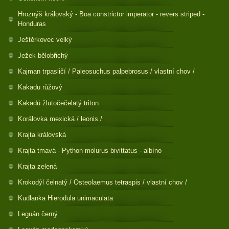
Hroznýš královský - Boa constrictor imperator - revers striped -
Honduras
Ještěrkovec velký
Ježek bělobřichý
Kajman trpasličí / Paleosuchus palpebrosus / vlastní chov /
Kakadu růžový
Kakadů žlutočečelatý triton
Korálovka mexická / leonis /
Krajta královská
Krajta tmavá - Python molurus bivittatus - albíno
Krajta zelená
Krokodýl čelnatý / Osteolaemus tetraspis / vlastní chov /
Kudlanka Hierodula unimaculata
Leguán černý