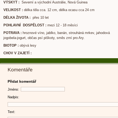
VÝSKYT :
Severní a východní Austrálie, Nová Guinea
VELIKOST :
délka těla cca. 12 cm, délka ocasu cca 24 cm
DÉLKA ŽIVOTA :
přes 10 let
POHLAVNÍ DOSPĚLOST :
mezi 12 - 18 měsíci
POTRAVA :
hroznové víno, jablko, banán, strouháná mrkev, jahodová
jogobela-jogurt, občas psí piškoty, směs zrní pro Ary.
BIOTOP :
obývá lesy
CHOV V ZAJETÍ :
Komentáře
Přidat komentář
Jméno:
Nadpis:
Text: