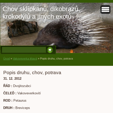
Chov sklípkanů, dikobrazů,
krokodýlů a jiných exotů
Úvod
»
Vakoveverka létavá
»
Popis druhu, chov, potrava
Popis druhu, chov, potrava
31. 12. 2012
ŘÁD :
Dvojitozubci
ČELEĎ :
Vakoveverkovití
ROD :
Petaurus
DRUH :
Breviceps