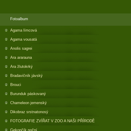
Fotoalbum
Agama límcová
Agama vousatá
Anolis sagrei
Ara ararauna
Ara žlutokrký
Bradavičník jávský
Brouci
Burunduk páskovaný
Chameleon jemenský
Dikobraz srstnatonosý
FOTOGRAFIE ZVÍŘAT V ZOO A NAŠI PŘÍRODĚ
Gekončík noční