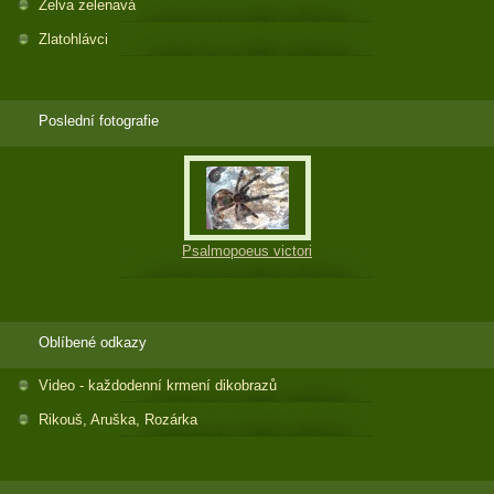
Želva zelenavá
Zlatohlávci
Poslední fotografie
Psalmopoeus victori
Oblíbené odkazy
Video - každodenní krmení dikobrazů
Rikouš, Aruška, Rozárka