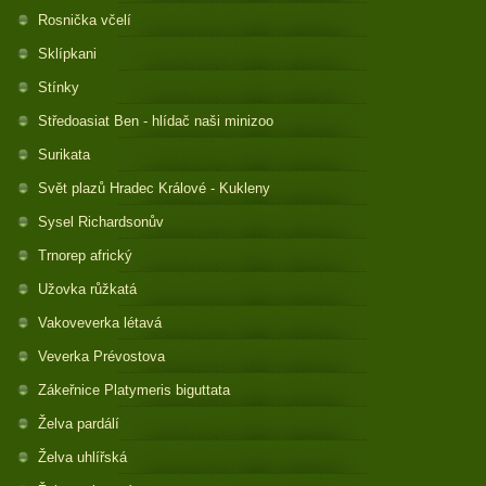
Rosnička včelí
Sklípkani
Stínky
Středoasiat Ben - hlídač naši minizoo
Surikata
Svět plazů Hradec Králové - Kukleny
Sysel Richardsonův
Trnorep africký
Užovka růžkatá
Vakoveverka létavá
Veverka Prévostova
Zákeřnice Platymeris biguttata
Želva pardálí
Želva uhlířská