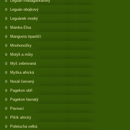
Leguán madagaskarský
Leguán obojkový
Leguánek modrý
Mainka Elsa
Mangusta trpasličí
Mnohonožky
Motýli a můry
Myš zebrovaná
Myška africká
Nosál červený
Pagekon obří
Pagekon řasnatý
Pavouci
Plšík africký
Poletucha velká