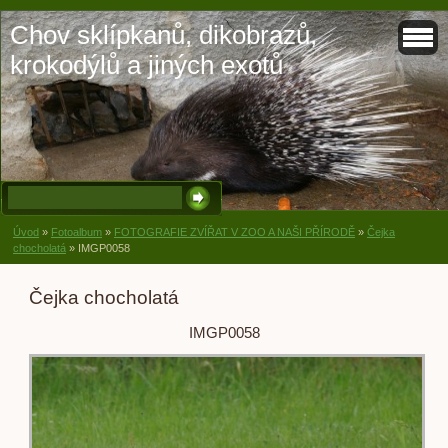
Chov sklípkanů, dikobrazů,
krokodýlů a jiných exotů
Úvod
»
Fotoalbum
»
FOTOGRAFIE ZVÍŘAT V ZOO A NAŠI PŘÍRODĚ
»
Čejka
chocholatá
»
IMGP0058
Čejka chocholatá
IMGP0058