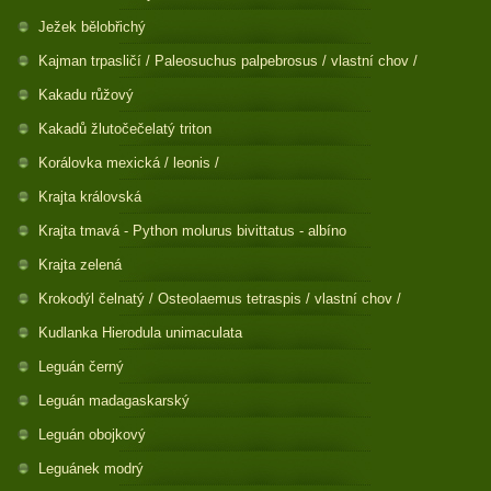
Ježek bělobřichý
Kajman trpasličí / Paleosuchus palpebrosus / vlastní chov /
Kakadu růžový
Kakadů žlutočečelatý triton
Korálovka mexická / leonis /
Krajta královská
Krajta tmavá - Python molurus bivittatus - albíno
Krajta zelená
Krokodýl čelnatý / Osteolaemus tetraspis / vlastní chov /
Kudlanka Hierodula unimaculata
Leguán černý
Leguán madagaskarský
Leguán obojkový
Leguánek modrý