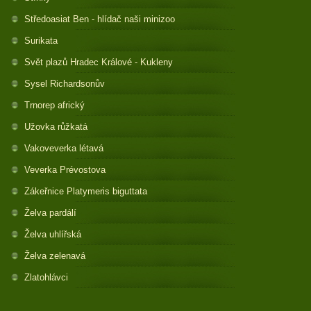
Středoasiat Ben - hlídač naši minizoo
Surikata
Svět plazů Hradec Králové - Kukleny
Sysel Richardsonův
Trnorep africký
Užovka růžkatá
Vakoveverka létavá
Veverka Prévostova
Zákeřnice Platymeris biguttata
Želva pardálí
Želva uhlířská
Želva zelenavá
Zlatohlávci