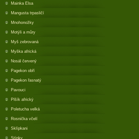
Mainka Elsa
Mangusta trpasličí
Mnohonožky
Motýli a můry
Myš zebrovaná
Myška africká
Nosál červený
Pagekon obří
Pagekon řasnatý
Pavouci
Plšík africký
Poletucha velká
Rosnička včelí
Sklípkani
Stínky