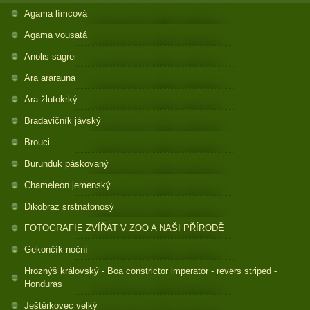
Agama límcová
Agama vousatá
Anolis sagrei
Ara ararauna
Ara žlutokrký
Bradavičník jávský
Brouci
Burunduk páskovaný
Chameleon jemenský
Dikobraz srstnatonosý
FOTOGRAFIE ZVÍŘAT V ZOO A NAŠI PŘÍRODĚ
Gekončík noční
Hroznýš královský - Boa constrictor imperator - revers striped -
Honduras
Ještěrkovec velký