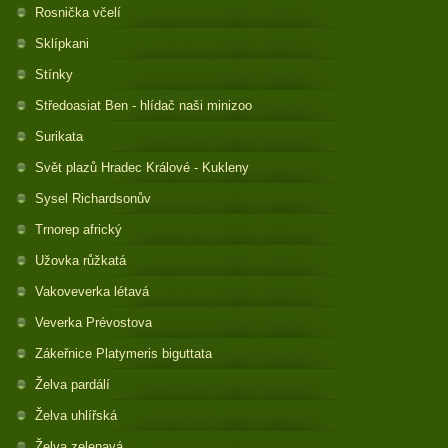
Rosnička včelí
Sklípkani
Stínky
Středoasiat Ben - hlídač naši minizoo
Surikata
Svět plazů Hradec Králové - Kukleny
Sysel Richardsonův
Trnorep africký
Užovka růžkatá
Vakoveverka létavá
Veverka Prévostova
Zákeřnice Platymeris biguttata
Želva pardálí
Želva uhlířská
Želva zelenavá