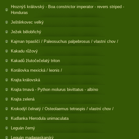
Hroznýš královský - Boa constrictor imperator - revers striped -
Honduras
Ještěrkovec velký
Ježek bělobřichý
Kajman trpasličí / Paleosuchus palpebrosus / vlastní chov /
Kakadu růžový
Kakadů žlutočečelatý triton
Korálovka mexická / leonis /
Krajta královská
Krajta tmavá - Python molurus bivittatus - albíno
Krajta zelená
Krokodýl čelnatý / Osteolaemus tetraspis / vlastní chov /
Kudlanka Hierodula unimaculata
Leguán černý
Leguán madagaskarský