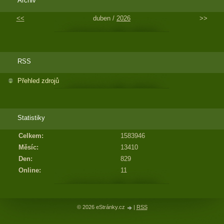
Archiv
<<
duben /
2026
>>
RSS
Přehled zdrojů
Statistiky
Celkem:
1583946
Měsíc:
13410
Den:
829
Online:
11
© 2026 eStránky.cz
|
RSS