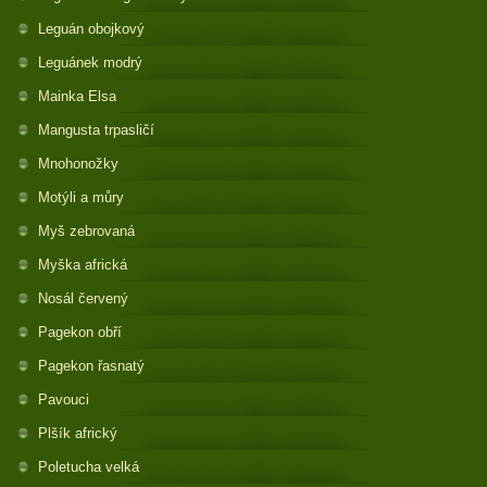
Leguán obojkový
Leguánek modrý
Mainka Elsa
Mangusta trpasličí
Mnohonožky
Motýli a můry
Myš zebrovaná
Myška africká
Nosál červený
Pagekon obří
Pagekon řasnatý
Pavouci
Plšík africký
Poletucha velká