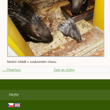
letošní mládě v soukromém chovu
← Předchozí
Zpět do složky
Jazyky