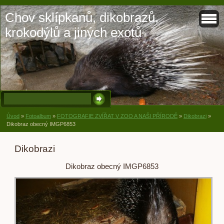
Chov sklípkanů, dikobrazů,
krokodýlů a jiných exotů
Úvod
»
Fotoalbum
»
FOTOGRAFIE ZVÍŘAT V ZOO A NAŠI PŘÍRODĚ
»
Dikobrazi
»
Dikobraz obecný IMGP6853
Dikobrazi
Dikobraz obecný IMGP6853