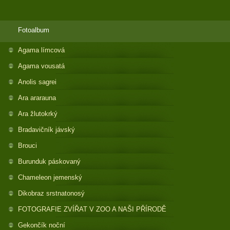
Fotoalbum
Agama límcová
Agama vousatá
Anolis sagrei
Ara ararauna
Ara žlutokrký
Bradavičník jávský
Brouci
Burunduk páskovaný
Chameleon jemenský
Dikobraz srstnatonosý
FOTOGRAFIE ZVÍŘAT V ZOO A NAŠI PŘÍRODĚ
Gekončík noční