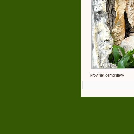
Křovinář černohlavý