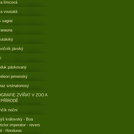
a límcová
a vousatá
s sagrei
rarauna
lutokrký
vičník jávský
i
nduk páskovaný
eleon jemenský
raz srstnatonosý
GRAFIE ZVÍŘAT V ZOO A
 PŘÍRODĚ
čík noční
ýš královský - Boa
rictor imperator - revers
ed - Honduras