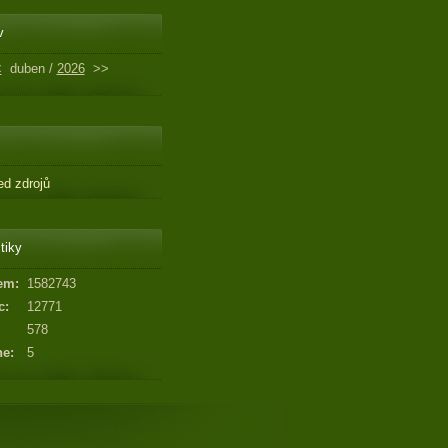
v
<
duben /
2026
>>
ed zdrojů
tiky
em:
1582743
c:
12771
578
ne:
5