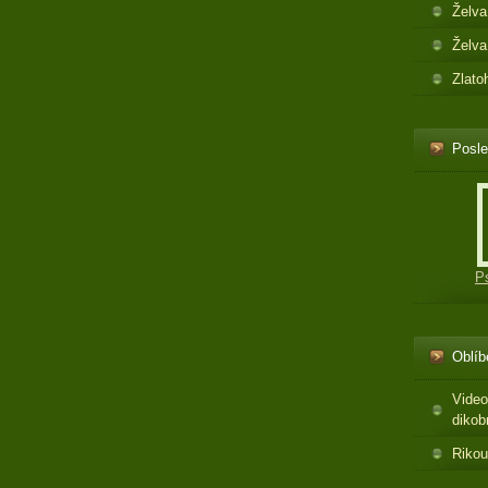
Želva
Želva
Zlato
Posle
P
Oblíb
Video
dikob
Rikou