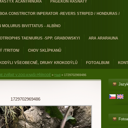
MASTYX ACANTHINURA
PAGEKON ŘASNATÝ
BOA CONSTRICTOR INPERATOR -REVERS STRIPED / HONDURAS /
 MOLURUS BIVITTATUS - ALBÍNO
OTRIOPHIS TAENIURUS -SPP. GRABOWSKYI
ARA ARARAUNA
 /TRITON/
CHOV SKLÍPKANŮ
KODÝLI VŠEOBECNĚ, DRUHY KROKODÝLŮ
FOTOALBUM
KONT
E ZVÍŘAT V ZOO A NAŠI PŘÍRODĚ
»
Hadi
»
1729702969486
Jazy
1729702969486
Foto