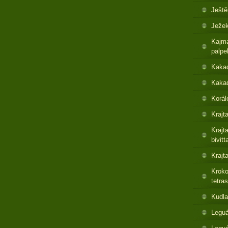
Ještě
Ježek
Kajma
palpe
Kaka
Kakad
Korál
Krajt
Krajt
bivitt
Krajt
Kroko
tetras
Kudla
Leguá