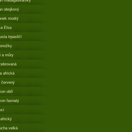
án madagaskarský
n obojkový
ánek modrý
a Elsa
sta trpasličí
onožky
i a můry
zebrovaná
 africká
 červený
on obří
on řasnatý
uci
 africký
ucha velká