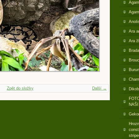
Agam
Agam
Anoli
Ara a
Ara ž
Brada
Brouc
Buru
Cham
Zpět do složky
Další →
Dikob
FOTO
NAŠI
Gekon
Hrozn
const
strip