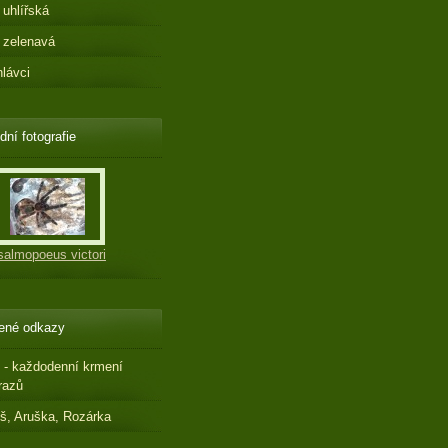
 uhlířská
 zelenavá
hlávci
dní fotografie
salmopoeus victori
ené odkazy
 - každodenní krmení
razů
š, Aruška, Rozárka