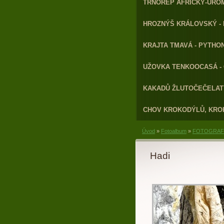
TRNOREP AFRICKÝ-URO
HROZNÝŠ KRÁLOVSKÝ - 
KRAJTA TMAVÁ - PYTHON
UŽOVKA TENKOOCASÁ - 
KAKADŮ ŽLUTOČEČELATÝ
CHOV KROKODÝLŮ, KRO
Úvod
»
Fotoalbum
»
FOTOGRAFI
Hadi