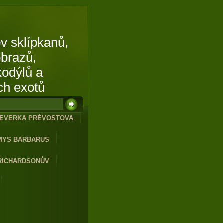
v sklípkanů,
obrazů,
kodýlů a
ch exotů
EVERKA PRÉVOSTOVA
MYS BARBARUS
RICHARDSONŮV