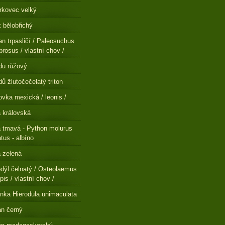
rkovec velký
 bělobřichý
n trpasličí / Paleosuchus
brosus / vlastní chov /
du růžový
ů žlutočečelatý triton
ovka mexická / leonis /
a královská
a tmavá - Python molurus
atus - albíno
a zelená
dýl čelnatý / Osteolaemus
pis / vlastní chov /
nka Hierodula unimaculata
n černý