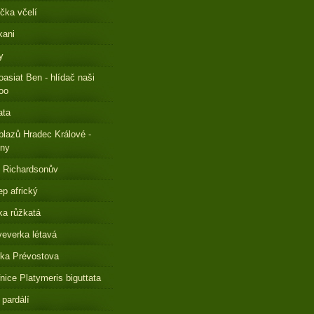
čka včelí
kani
y
oasiat Ben - hlídač naši
oo
ata
plazů Hradec Králové -
eny
 Richardsonův
ep africký
a růžkatá
everka létavá
ka Prévostova
nice Platymeris biguttata
 pardálí