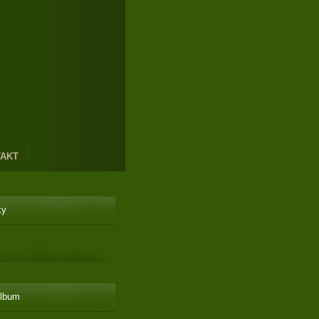
AKT
ky
album