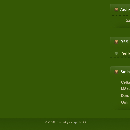
Archi
<
RSS
Přehl
Statis
Celk
Měsí
Den:
Onli
© 2026 eStránky.cz
|
RSS