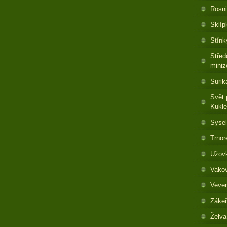
Rosni
Sklíp
Stínk
Střed
miniz
Surik
Svět 
Kukl
Sysel
Trnor
Užovk
Vakov
Vever
Zákeř
Želva