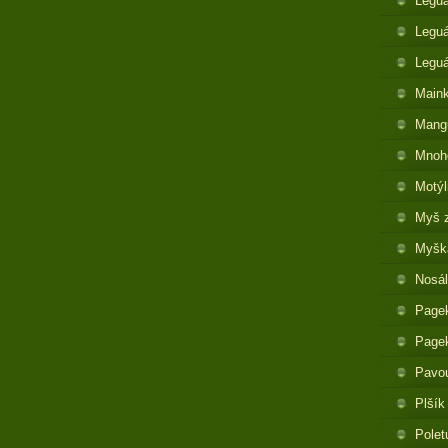
Legu
Leguá
Legu
Maink
Mangu
Mnoh
Motýl
Myš 
Myška
Nosál
Pagek
Pagek
Pavo
Plšík
Polet