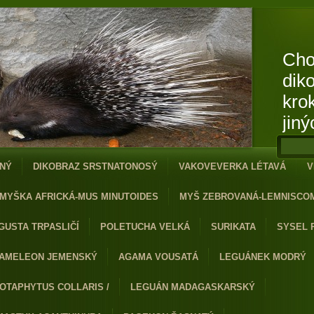
Cho
dik
kro
jiný
NÝ
DIKOBRAZ SRSTNATONOSÝ
VAKOVEVERKA LÉTAVÁ
V
MYŠKA AFRICKÁ-MUS MINUTOIDES
MYŠ ZEBROVANÁ-LEMNISCO
GUSTA TRPASLIČÍ
POLETUCHA VELKÁ
SURIKATA
SYSEL 
AMELEON JEMENSKÝ
AGAMA VOUSATÁ
LEGUÁNEK MODRÝ
OTAPHYTUS COLLARIS /
LEGUÁN MADAGASKARSKÝ