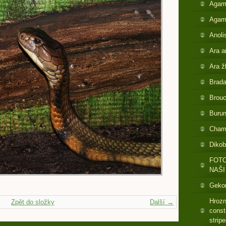
Agam
Agam
Anoli
Ara a
Ara ž
Brada
Brouc
Buru
Cham
Dikob
FOTO
NAŠI
Gekon
Hrozn
Zpět do složky
Další →
const
strip