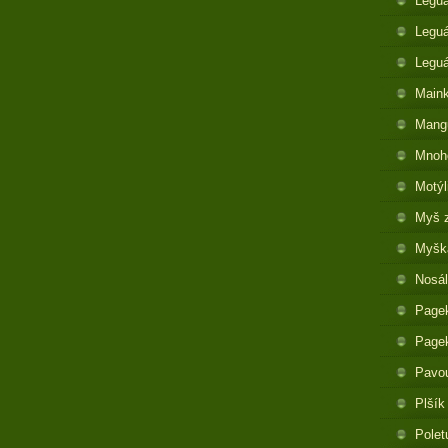
Legu
Leguá
Legu
Maink
Mangu
Mnoh
Motýl
Myš 
Myška
Nosál
Pagek
Pagek
Pavo
Plšík
Polet