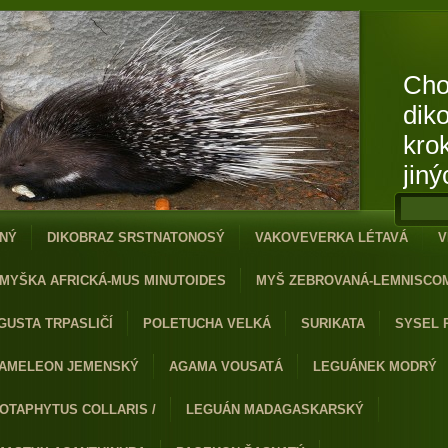
Cho
dik
kro
jiný
NÝ
DIKOBRAZ SRSTNATONOSÝ
VAKOVEVERKA LÉTAVÁ
V
MYŠKA AFRICKÁ-MUS MINUTOIDES
MYŠ ZEBROVANÁ-LEMNISCO
GUSTA TRPASLIČÍ
POLETUCHA VELKÁ
SURIKATA
SYSEL 
AMELEON JEMENSKÝ
AGAMA VOUSATÁ
LEGUÁNEK MODRÝ
OTAPHYTUS COLLARIS /
LEGUÁN MADAGASKARSKÝ