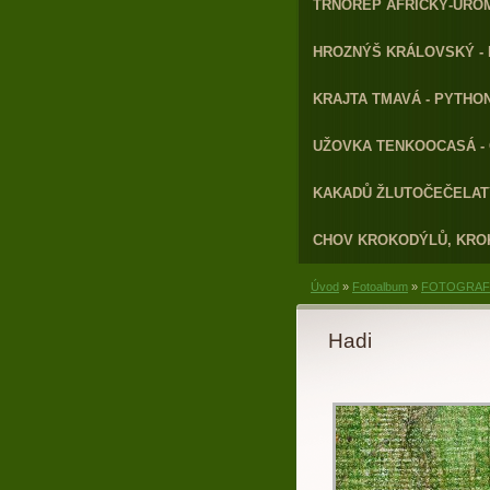
TRNOREP AFRICKÝ-URO
HROZNÝŠ KRÁLOVSKÝ - 
KRAJTA TMAVÁ - PYTHON
UŽOVKA TENKOOCASÁ - 
KAKADŮ ŽLUTOČEČELATÝ
CHOV KROKODÝLŮ, KRO
Úvod
»
Fotoalbum
»
FOTOGRAFI
Hadi