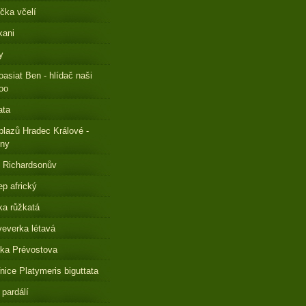
čka včelí
kani
y
oasiat Ben - hlídač naši
oo
ata
plazů Hradec Králové -
eny
 Richardsonův
ep africký
a růžkatá
everka létavá
ka Prévostova
nice Platymeris biguttata
 pardálí