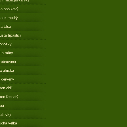
án madagaskarský
n obojkový
ánek modrý
a Elsa
sta trpasličí
onožky
i a můry
zebrovaná
 africká
 červený
on obří
on řasnatý
uci
 africký
ucha velká