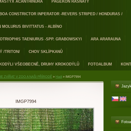
MASTYX ACANTHINURA
PAGEKON ŘASNATÝ
BOA CONSTRICTOR INPERATOR -REVERS STRIPED / HONDURAS /
 MOLURUS BIVITTATUS - ALBÍNO
OTRIOPHIS TAENIURUS -SPP. GRABOWSKYI
ARA ARARAUNA
 /TRITON/
CHOV SKLÍPKANŮ
KODÝLI VŠEOBECNĚ, DRUHY KROKODÝLŮ
FOTOALBUM
KONT
E ZVÍŘAT V ZOO A NAŠI PŘÍRODĚ
»
Hadi
»
IMGP7994
Jazy
IMGP7994
Foto