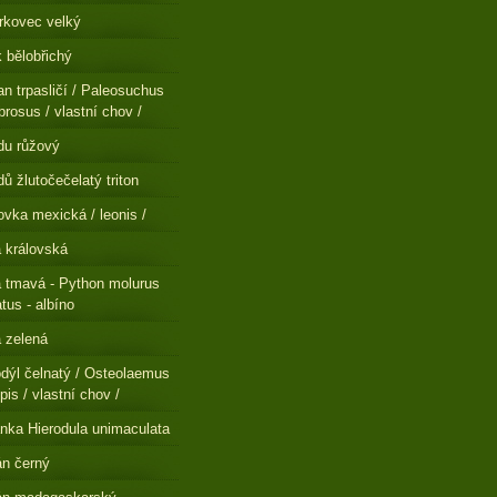
rkovec velký
 bělobřichý
n trpasličí / Paleosuchus
brosus / vlastní chov /
du růžový
ů žlutočečelatý triton
ovka mexická / leonis /
a královská
a tmavá - Python molurus
atus - albíno
a zelená
dýl čelnatý / Osteolaemus
pis / vlastní chov /
nka Hierodula unimaculata
n černý