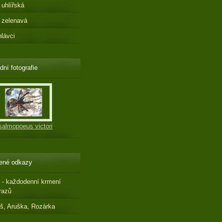
 uhlířská
 zelenavá
hlávci
dní fotografie
salmopoeus victori
ené odkazy
 - každodenní krmení
razů
š, Aruška, Rozárka