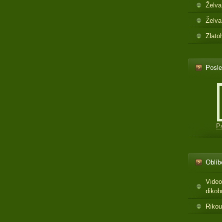
Želva
Želva
Zlato
Posle
P
Oblíb
Video
dikob
Rikou