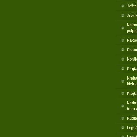
Ještě
Ježek
Kajma
palpe
Kaka
Kakad
Korál
Krajt
Krajt
bivitt
Krajt
Kroko
tetras
Kudla
Leguá