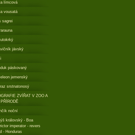
a límcová
a vousatá
s sagrei
rarauna
lutokrký
vičník jávský
i
nduk páskovaný
eleon jemenský
raz srstnatonosý
GRAFIE ZVÍŘAT V ZOO A
 PŘÍRODĚ
čík noční
ýš královský - Boa
rictor imperator - revers
ed - Honduras