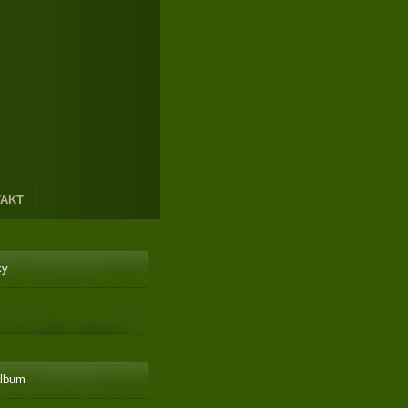
AKT
ky
album