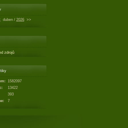
v
<
duben /
2026
>>
ed zdrojů
tiky
em:
1582097
c:
13422
393
ne:
7