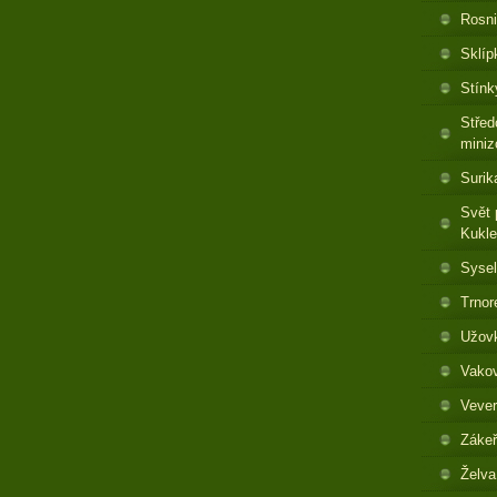
Rosni
Sklíp
Stínk
Střed
miniz
Surik
Svět 
Kukl
Sysel
Trnor
Užovk
Vakov
Vever
Zákeř
Želva