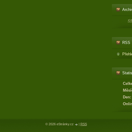
Archi
<
RSS
Přehl
Statis
Celk
Měsí
Den:
Onli
© 2026 eStránky.cz
|
RSS