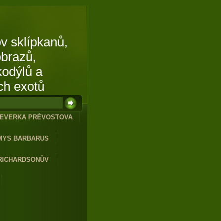
v sklípkanů,
obrazů,
kodýlů a
ch exotů
EVERKA PRÉVOSTOVA
MYS BARBARUS
RICHARDSONŮV