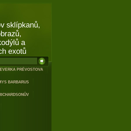
v sklípkanů,
obrazů,
kodýlů a
ch exotů
EVERKA PRÉVOSTOVA
MYS BARBARUS
RICHARDSONŮV