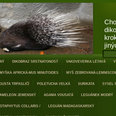
Cho
dik
kro
jiný
NÝ
DIKOBRAZ SRSTNATONOSÝ
VAKOVEVERKA LÉTAVÁ
V
MYŠKA AFRICKÁ-MUS MINUTOIDES
MYŠ ZEBROVANÁ-LEMNISCO
GUSTA TRPASLIČÍ
POLETUCHA VELKÁ
SURIKATA
SYSEL 
AMELEON JEMENSKÝ
AGAMA VOUSATÁ
LEGUÁNEK MODRÝ
OTAPHYTUS COLLARIS /
LEGUÁN MADAGASKARSKÝ