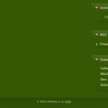
Archi
<
RSS
Přehl
Statis
Celk
Měsí
Den:
Onli
© 2026 eStránky.cz
|
RSS