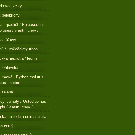
rkovec velký
 bělobřichý
n trpasličí / Paleosuchus
brosus / vlastní chov /
du růžový
ů žlutočečelatý triton
ovka mexická / leonis /
a královská
a tmavá - Python molurus
atus - albíno
a zelená
dýl čelnatý / Osteolaemus
pis / vlastní chov /
nka Hierodula unimaculata
n černý