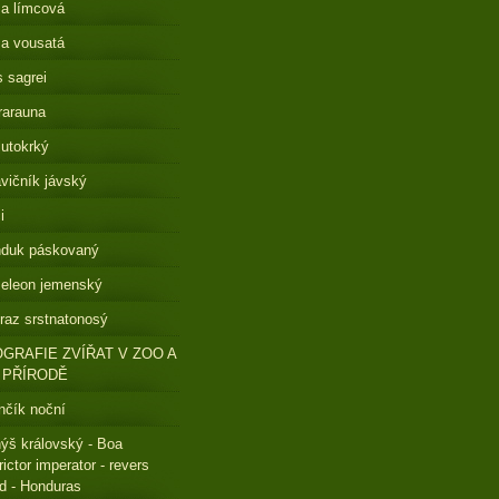
a límcová
a vousatá
s sagrei
rarauna
lutokrký
vičník jávský
i
nduk páskovaný
eleon jemenský
raz srstnatonosý
GRAFIE ZVÍŘAT V ZOO A
 PŘÍRODĚ
čík noční
ýš královský - Boa
rictor imperator - revers
ed - Honduras