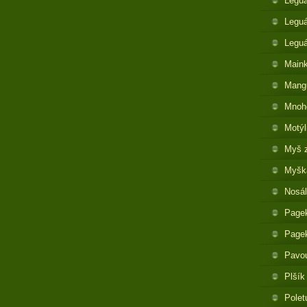
Legu
Leguá
Legu
Maink
Mangu
Mnoh
Motýl
Myš 
Myška
Nosál
Pagek
Pagek
Pavo
Plšík
Polet