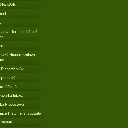
čka včelí
kani
y
oasiat Ben - hlídač naši
oo
ata
plazů Hradec Králové -
eny
 Richardsonův
ep africký
a růžkatá
everka létavá
ka Prévostova
nice Platymeris biguttata
 pardálí