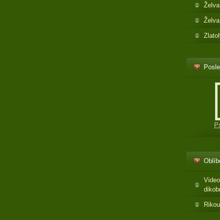
Želva
Želva
Zlato
Posle
P
Oblíb
Video
dikob
Rikou