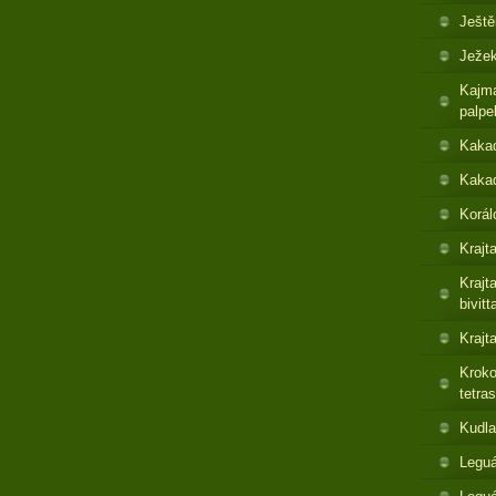
Ještě
Ježek
Kajma
palpe
Kaka
Kakad
Korál
Krajt
Krajt
bivitt
Krajt
Kroko
tetras
Kudla
Leguá