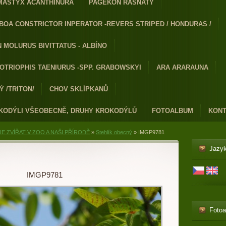
MASTYX ACANTHINURA
PAGEKON ŘASNATÝ
BOA CONSTRICTOR INPERATOR -REVERS STRIPED / HONDURAS /
 MOLURUS BIVITTATUS - ALBÍNO
OTRIOPHIS TAENIURUS -SPP. GRABOWSKYI
ARA ARARAUNA
 /TRITON/
CHOV SKLÍPKANŮ
KODÝLI VŠEOBECNĚ, DRUHY KROKODÝLŮ
FOTOALBUM
KONT
E ZVÍŘAT V ZOO A NAŠI PŘÍRODĚ
»
Stehlík obecný
»
IMGP9781
Jazy
IMGP9781
Foto