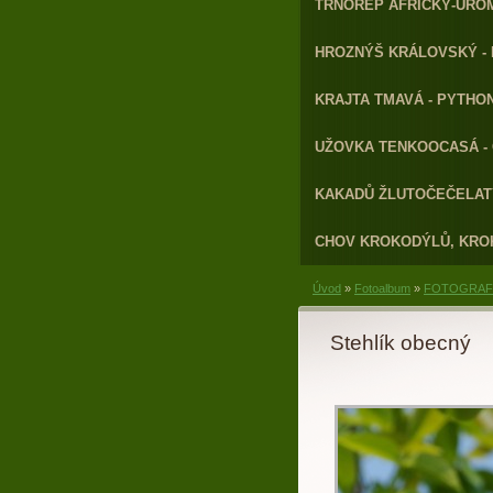
TRNOREP AFRICKÝ-URO
HROZNÝŠ KRÁLOVSKÝ - 
KRAJTA TMAVÁ - PYTHON
UŽOVKA TENKOOCASÁ - 
KAKADŮ ŽLUTOČEČELATÝ
CHOV KROKODÝLŮ, KRO
Úvod
»
Fotoalbum
»
FOTOGRAFI
Stehlík obecný