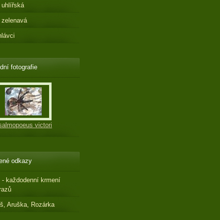
 uhlířská
 zelenavá
hlávci
dní fotografie
salmopoeus victori
ené odkazy
 - každodenní krmení
razů
š, Aruška, Rozárka