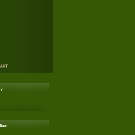
AKT
ky
album