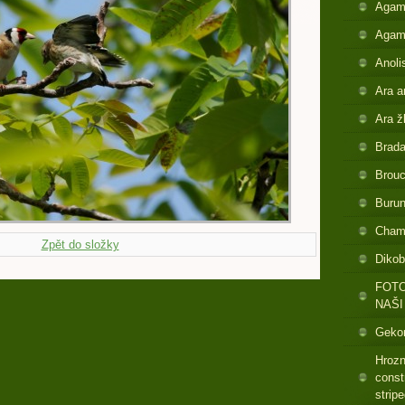
Agam
Agam
Anoli
Ara a
Ara ž
Brada
Brouc
Buru
Cham
Zpět do složky
Dikob
FOTO
NAŠI
Gekon
Hrozn
const
strip