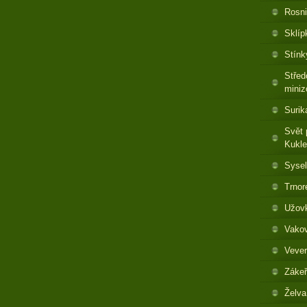
Rosni
Sklíp
Stínk
Střed
miniz
Surik
Svět 
Kukl
Sysel
Trnor
Užovk
Vakov
Vever
Zákeř
Želva