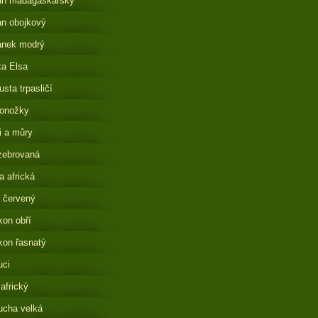
án madagaskarský
n obojkový
ánek modrý
a Elsa
sta trpasličí
onožky
i a můry
zebrovaná
 africká
 červený
on obří
on řasnatý
uci
 africký
ucha velká