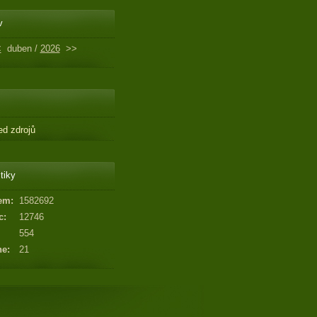
v
<
duben /
2026
>>
ed zdrojů
tiky
em:
1582692
c:
12746
554
ne:
21