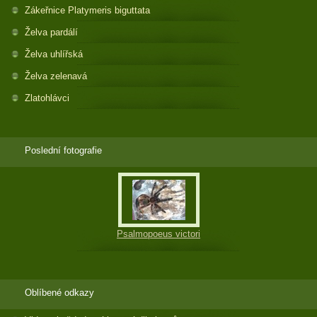
Zákeřnice Platymeris biguttata
Želva pardálí
Želva uhlířská
Želva zelenavá
Zlatohlávci
Poslední fotografie
Psalmopoeus victori
Oblíbené odkazy