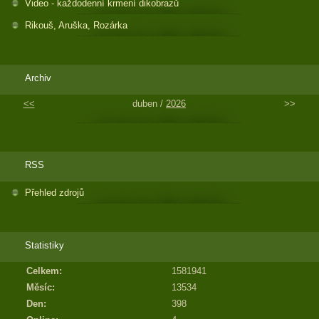
Video - každodenní krmení dikobrazů
Rikouš, Aruška, Rozárka
Archiv
<<
duben /
2026
>>
RSS
Přehled zdrojů
Statistiky
Celkem:
1581941
Měsíc:
13534
Den:
398