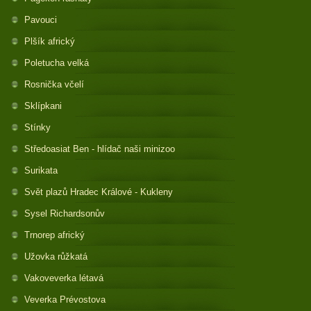
Pavouci
Plšík africký
Poletucha velká
Rosnička včelí
Sklípkani
Stínky
Středoasiat Ben - hlídač naši minizoo
Surikata
Svět plazů Hradec Králové - Kukleny
Sysel Richardsonův
Trnorep africký
Užovka růžkatá
Vakoveverka létavá
Veverka Prévostova