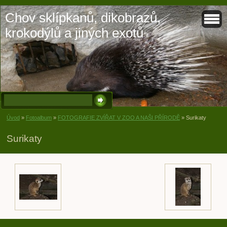
Chov sklípkanů, dikobrazů,
krokodýlů a jiných exotů
Úvod
»
Fotoalbum
»
FOTOGRAFIE ZVÍŘAT V ZOO A NAŠI PŘÍRODĚ
»
Surikaty
Surikaty