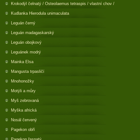
Krokodýl čelnatý / Osteolaemus tetraspis / vlastní chov /
Kudlanka Hierodula unimaculata
Leguán černý
Leguán madagaskarský
Leguán obojkový
Leguánek modrý
Mainka Elsa
Mangusta trpasličí
Mnohonožky
Motýli a můry
Myš zebrovaná
Myška africká
Nosál červený
Pagekon obří
Pagekon řasnatý