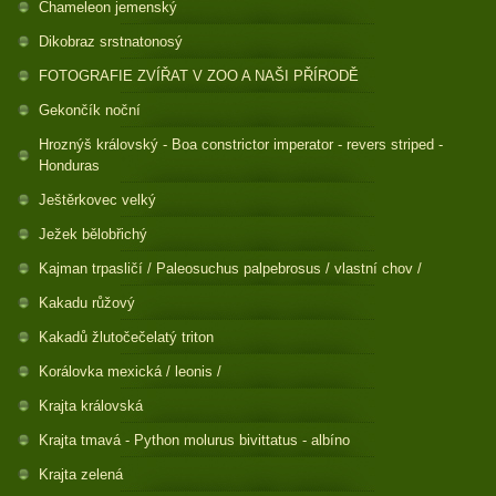
Chameleon jemenský
Dikobraz srstnatonosý
FOTOGRAFIE ZVÍŘAT V ZOO A NAŠI PŘÍRODĚ
Gekončík noční
Hroznýš královský - Boa constrictor imperator - revers striped -
Honduras
Ještěrkovec velký
Ježek bělobřichý
Kajman trpasličí / Paleosuchus palpebrosus / vlastní chov /
Kakadu růžový
Kakadů žlutočečelatý triton
Korálovka mexická / leonis /
Krajta královská
Krajta tmavá - Python molurus bivittatus - albíno
Krajta zelená