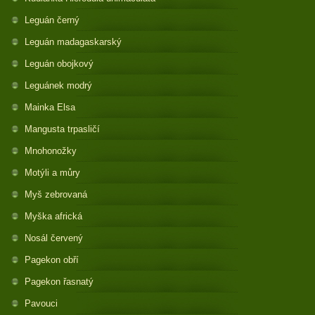
Leguán černý
Leguán madagaskarský
Leguán obojkový
Leguánek modrý
Mainka Elsa
Mangusta trpasličí
Mnohonožky
Motýli a můry
Myš zebrovaná
Myška africká
Nosál červený
Pagekon obří
Pagekon řasnatý
Pavouci