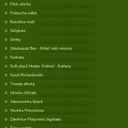
Plšík africký
Poletucha velká
Rosnička včelí
Sklípkani
Stínky
Středoasiat Ben - hlídač naši minizoo
Surikata
Svět plazů Hradec Králové - Kukleny
Sysel Richardsonův
Trnorep africký
Užovka růžkatá
Vakoveverka létavá
Veverka Prévostova
Zákeřnice Platymeris biguttata