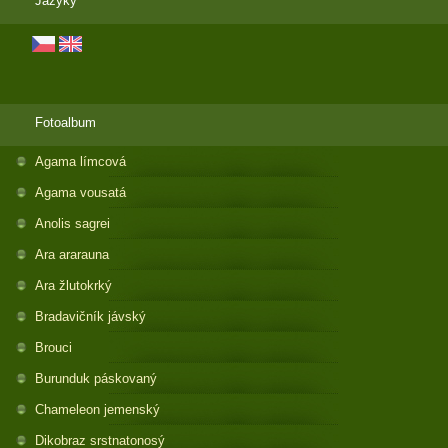
Jazyky
Fotoalbum
Agama límcová
Agama vousatá
Anolis sagrei
Ara ararauna
Ara žlutokrký
Bradavičník jávský
Brouci
Burunduk páskovaný
Chameleon jemenský
Dikobraz srstnatonosý