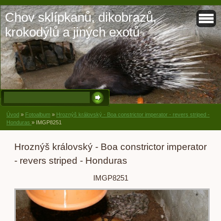
Chov sklípkanů, dikobrazů,
krokodýlů a jiných exotů
Úvod
»
Fotoalbum
»
Hroznýš královský - Boa constrictor imperator - revers striped -
Honduras
»
IMGP8251
Hroznýš královský - Boa constrictor imperator
- revers striped - Honduras
IMGP8251