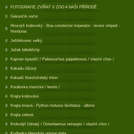
FOTOGRAFIE ZVÍŘAT V ZOO A NAŠI PŘÍRODĚ
Gekončík noční
Hroznýš královský - Boa constrictor imperator - revers striped -
Honduras
Ještěrkovec velký
Ježek bělobřichý
Kajman trpasličí / Paleosuchus palpebrosus / vlastní chov /
Kakadu růžový
Kakadů žlutočečelatý triton
Korálovka mexická / leonis /
Krajta královská
Krajta tmavá - Python molurus bivittatus - albíno
Krajta zelená
Krokodýl čelnatý / Osteolaemus tetraspis / vlastní chov /
Kudlanka Hierodula unimaculata