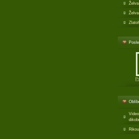
Želva
Želva
Zlato
Posle
P
Oblíb
Video
dikob
Rikou