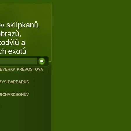
v sklípkanů,
obrazů,
kodýlů a
ch exotů
EVERKA PRÉVOSTOVA
MYS BARBARUS
RICHARDSONŮV