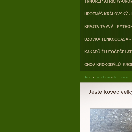
TRNOREP AFRICKÝ-URO
HROZNÝŠ KRÁLOVSKÝ - 
KRAJTA TMAVÁ - PYTHON
UŽOVKA TENKOOCASÁ - 
KAKADŮ ŽLUTOČEČELATÝ
CHOV KROKODÝLŮ, KRO
Úvod
»
Fotoalbum
»
Ještěrkovec
Ještěrkovec velk