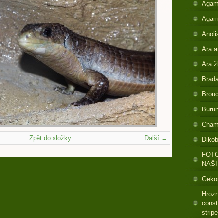
Agam
Agam
Anoli
Ara a
Ara ž
Brada
Brouc
Buru
Cham
Zpět do složky
Další →
Dikob
FOTO
NAŠI
Gekon
Hrozn
const
strip