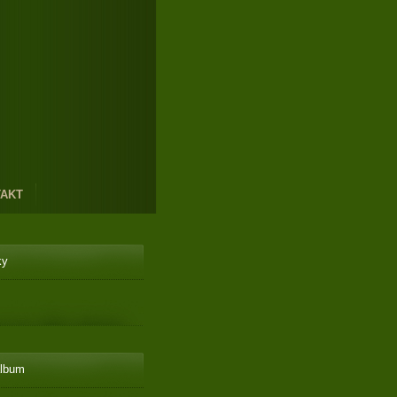
AKT
ky
album