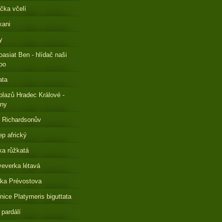
čka včelí
kani
y
oasiat Ben - hlídač naši
oo
ata
plazů Hradec Králové -
eny
 Richardsonův
ep africký
a růžkatá
everka létavá
ka Prévostova
nice Platymeris biguttata
 pardálí