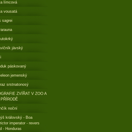
a límcová
a vousatá
s sagrei
rarauna
lutokrký
vičník jávský
i
nduk páskovaný
eleon jemenský
raz srstnatonosý
GRAFIE ZVÍŘAT V ZOO A
 PŘÍRODĚ
čík noční
ýš královský - Boa
rictor imperator - revers
ed - Honduras