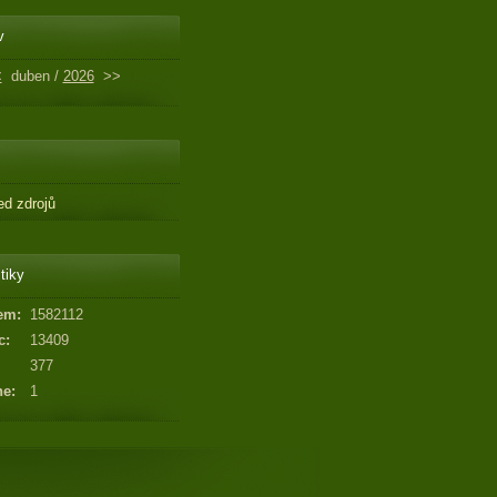
v
<
duben /
2026
>>
ed zdrojů
tiky
em:
1582112
c:
13409
377
ne:
1