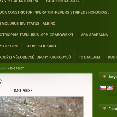
MASTYX ACANTHINURA
PAGEKON ŘASNATÝ
BOA CONSTRICTOR INPERATOR -REVERS STRIPED / HONDURAS /
 MOLURUS BIVITTATUS - ALBÍNO
OTRIOPHIS TAENIURUS -SPP. GRABOWSKYI
ARA ARARAUNA
 /TRITON/
CHOV SKLÍPKANŮ
KODÝLI VŠEOBECNĚ, DRUHY KROKODÝLŮ
FOTOALBUM
KONT
 velký
»
IMGP6687
Jazy
ý
IMGP6687
Foto