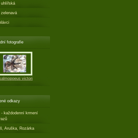
 uhlířská
 zelenavá
hlávci
dní fotografie
salmopoeus victori
ené odkazy
 - každodenní krmení
razů
š, Aruška, Rozárka