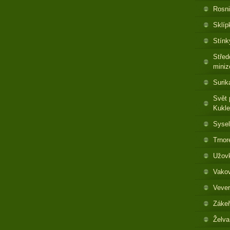
Rosni
Sklíp
Stínk
Střed
miniz
Surik
Svět 
Kukl
Sysel
Trnor
Užovk
Vakov
Vever
Zákeř
Želva