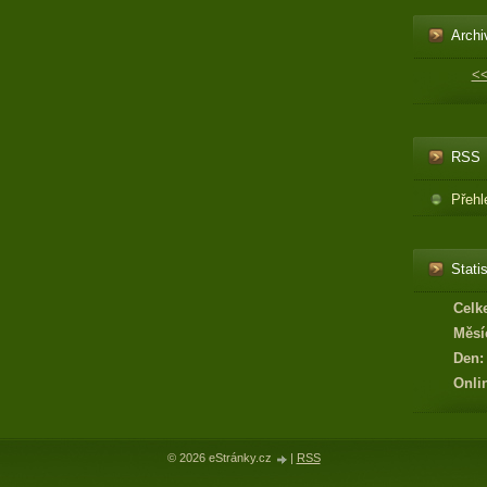
Archi
<
RSS
Přehl
Statis
Celk
Měsí
Den:
Onli
© 2026 eStránky.cz
|
RSS