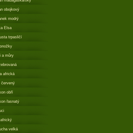
án madagaskarský
n obojkový
ánek modrý
a Elsa
sta trpasličí
onožky
i a můry
zebrovaná
 africká
 červený
on obří
on řasnatý
uci
 africký
ucha velká