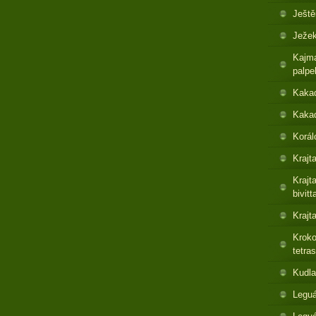
Ještě
Ježek
Kajma
palpe
Kaka
Kakad
Korál
Krajt
Krajt
bivitt
Krajt
Kroko
tetras
Kudla
Leguá