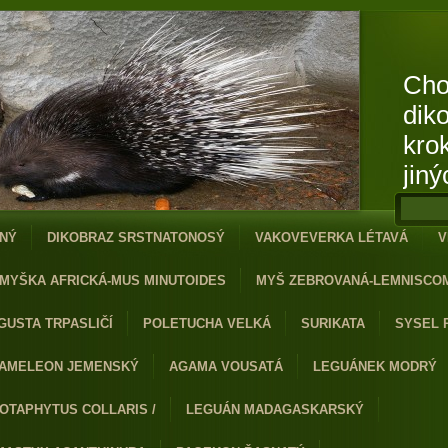
Cho
dik
kro
jiný
NÝ
DIKOBRAZ SRSTNATONOSÝ
VAKOVEVERKA LÉTAVÁ
V
MYŠKA AFRICKÁ-MUS MINUTOIDES
MYŠ ZEBROVANÁ-LEMNISCO
GUSTA TRPASLIČÍ
POLETUCHA VELKÁ
SURIKATA
SYSEL 
AMELEON JEMENSKÝ
AGAMA VOUSATÁ
LEGUÁNEK MODRÝ
OTAPHYTUS COLLARIS /
LEGUÁN MADAGASKARSKÝ