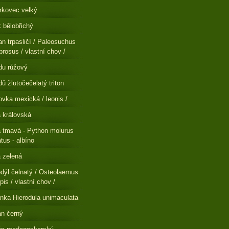
rkovec velký
 bělobřichý
n trpasličí / Paleosuchus
brosus / vlastní chov /
du růžový
ů žlutočečelatý triton
ovka mexická / leonis /
a královská
a tmavá - Python molurus
atus - albíno
a zelená
dýl čelnatý / Osteolaemus
pis / vlastní chov /
nka Hierodula unimaculata
n černý