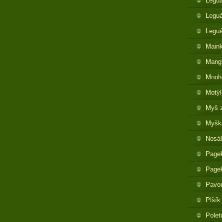
Legu
Leguá
Legu
Maink
Mangu
Mnoh
Motýl
Myš 
Myška
Nosál
Pagek
Pagek
Pavo
Plšík
Polet