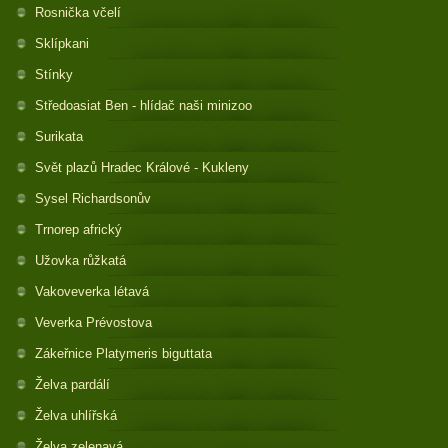
Rosnička včelí
Sklípkani
Stínky
Středoasiat Ben - hlídač naši minizoo
Surikata
Svět plazů Hradec Králové - Kukleny
Sysel Richardsonův
Trnorep africký
Užovka růžkatá
Vakoveverka létavá
Veverka Prévostova
Zákeřnice Platymeris biguttata
Želva pardálí
Želva uhlířská
Želva zelenavá