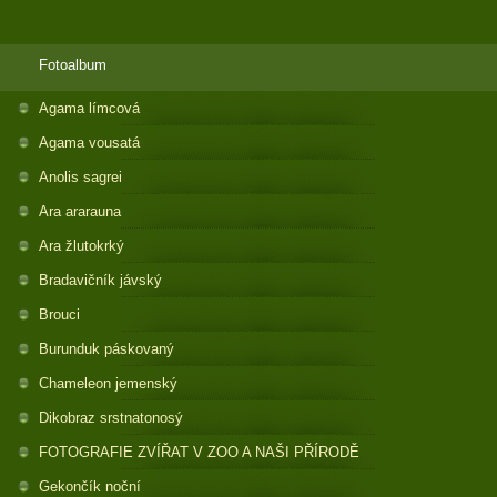
Fotoalbum
Agama límcová
Agama vousatá
Anolis sagrei
Ara ararauna
Ara žlutokrký
Bradavičník jávský
Brouci
Burunduk páskovaný
Chameleon jemenský
Dikobraz srstnatonosý
FOTOGRAFIE ZVÍŘAT V ZOO A NAŠI PŘÍRODĚ
Gekončík noční