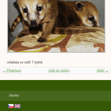
mláďata ve stáří 7 týdnů
← Předchozí
Zpět do složky
Další →
Jazyky