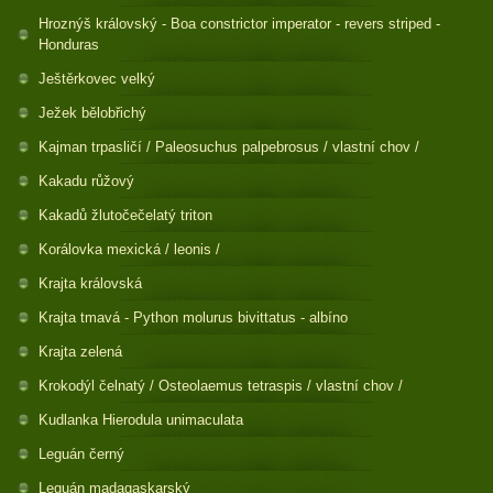
Hroznýš královský - Boa constrictor imperator - revers striped -
Honduras
Ještěrkovec velký
Ježek bělobřichý
Kajman trpasličí / Paleosuchus palpebrosus / vlastní chov /
Kakadu růžový
Kakadů žlutočečelatý triton
Korálovka mexická / leonis /
Krajta královská
Krajta tmavá - Python molurus bivittatus - albíno
Krajta zelená
Krokodýl čelnatý / Osteolaemus tetraspis / vlastní chov /
Kudlanka Hierodula unimaculata
Leguán černý
Leguán madagaskarský