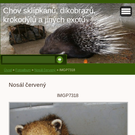
Chov sklípkanů, dikobrazů,
krokodýlů a jiných exotů
Úvod
»
Fotoalbum
»
Nosál červený
»
IMGP7318
Nosál červený
IMGP7318