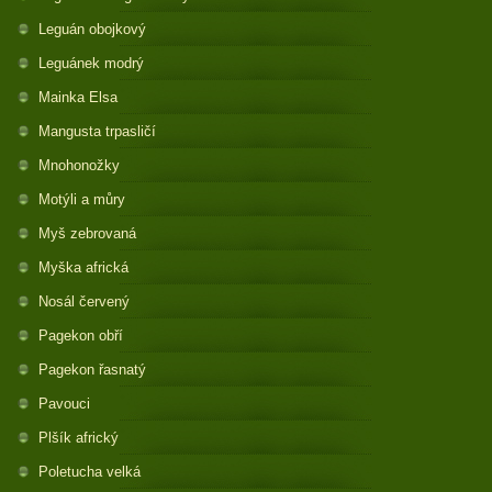
Leguán obojkový
Leguánek modrý
Mainka Elsa
Mangusta trpasličí
Mnohonožky
Motýli a můry
Myš zebrovaná
Myška africká
Nosál červený
Pagekon obří
Pagekon řasnatý
Pavouci
Plšík africký
Poletucha velká