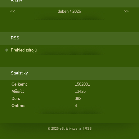
Archiv
<<
duben /
2026
>>
RSS
Přehled zdrojů
Statistiky
Celkem:
1582081
Měsíc:
13426
Den:
392
Online:
4
© 2026 eStránky.cz
|
RSS