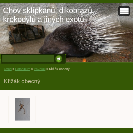
Chov sklípkanů, dikobrazů,
krokodýlů a jiných exotů
Úvod
»
Fotoalbum
»
Pavouci
»
Křižák obecný
Křižák obecný