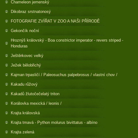
Chameleon jemenský
Dikobraz srstnatonosý
FOTOGRAFIE ZVÍŘAT V ZOO A NAŠI PŘÍRODĚ
Gekončík noční
Hroznýš královský - Boa constrictor imperator - revers striped -
Honduras
Ještěrkovec velký
Ježek bělobřichý
Kajman trpasličí / Paleosuchus palpebrosus / vlastní chov /
Kakadu růžový
Kakadů žlutočečelatý triton
Korálovka mexická / leonis /
Krajta královská
Krajta tmavá - Python molurus bivittatus - albíno
Krajta zelená