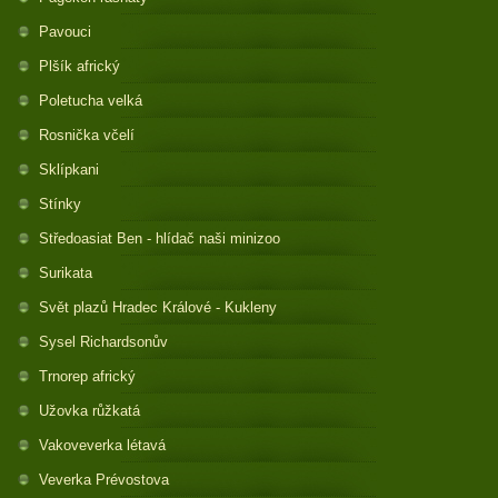
Pavouci
Plšík africký
Poletucha velká
Rosnička včelí
Sklípkani
Stínky
Středoasiat Ben - hlídač naši minizoo
Surikata
Svět plazů Hradec Králové - Kukleny
Sysel Richardsonův
Trnorep africký
Užovka růžkatá
Vakoveverka létavá
Veverka Prévostova