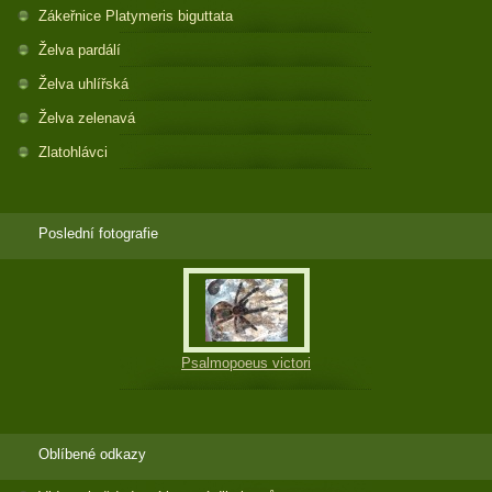
Zákeřnice Platymeris biguttata
Želva pardálí
Želva uhlířská
Želva zelenavá
Zlatohlávci
Poslední fotografie
Psalmopoeus victori
Oblíbené odkazy