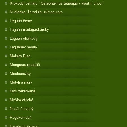
Krokodýl čelnatý / Osteolaemus tetraspis / vlastní chov /
Kudlanka Hierodula unimaculata
Leguán černý
Leguán madagaskarský
Leguán obojkový
Leguánek modrý
Mainka Elsa
Mangusta trpasličí
Mnohonožky
Motýli a můry
Myš zebrovaná
Myška africká
Nosál červený
Pagekon obří
Pagekon řasnatý