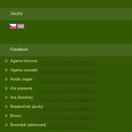
Jazyky
Fotoalbum
Agama límcová
Agama vousatá
Anolis sagrei
Ara ararauna
Ara žlutokrký
Bradavičník jávský
Brouci
Burunduk páskovaný