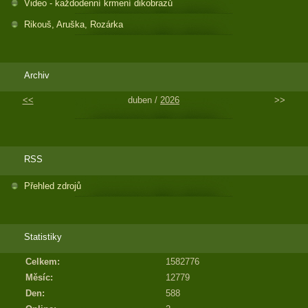
Video - každodenní krmení dikobrazů
Rikouš, Aruška, Rozárka
Archiv
<<
duben /
2026
>>
RSS
Přehled zdrojů
Statistiky
Celkem:
1582776
Měsíc:
12779
Den:
588