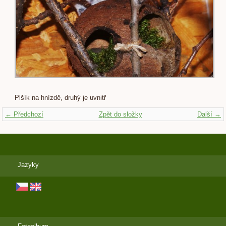
Plšík na hnízdě, druhý je uvnitř
← Předchozí
Zpět do složky
Další →
Jazyky