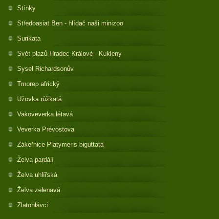
Stínky
Středoasiat Ben - hlídač naši minizoo
Surikata
Svět plazů Hradec Králové - Kukleny
Sysel Richardsonův
Trnorep africký
Užovka růžkatá
Vakoveverka létavá
Veverka Prévostova
Zákeřnice Platymeris biguttata
Želva pardálí
Želva uhlířská
Želva zelenavá
Zlatohlávci