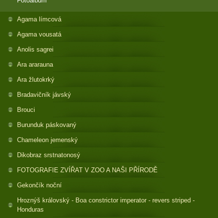
Fotoalbum
Agama límcová
Agama vousatá
Anolis sagrei
Ara ararauna
Ara žlutokrký
Bradavičník jávský
Brouci
Burunduk páskovaný
Chameleon jemenský
Dikobraz srstnatonosý
FOTOGRAFIE ZVÍŘAT V ZOO A NAŠI PŘÍRODĚ
Gekončík noční
Hroznýš královský - Boa constrictor imperator - revers striped -
Honduras