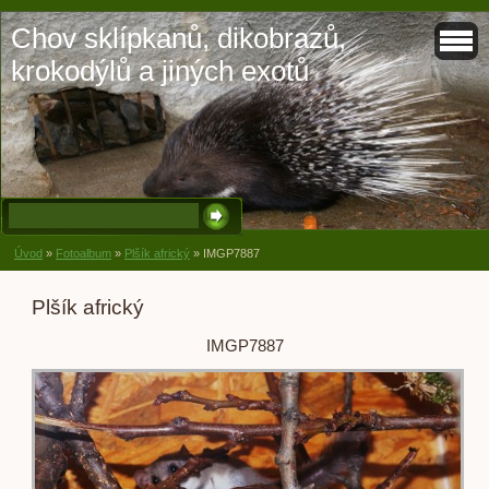
Chov sklípkanů, dikobrazů,
krokodýlů a jiných exotů
Úvod
»
Fotoalbum
»
Plšík africký
»
IMGP7887
Plšík africký
IMGP7887