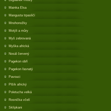
Mainka Elsa
Mangusta trpasličí
Mnohonožky
Motýli a můry
Myš zebrovaná
Myška africká
Nosál červený
Pagekon obří
Pagekon řasnatý
Pavouci
Plšík africký
Poletucha velká
Rosnička včelí
Sklípkani