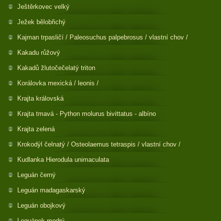
Ještěrkovec velký
Ježek bělobřichý
Kajman trpasličí / Paleosuchus palpebrosus / vlastní chov /
Kakadu růžový
Kakadů žlutočečelatý triton
Korálovka mexická / leonis /
Krajta královská
Krajta tmavá - Python molurus bivittatus - albíno
Krajta zelená
Krokodýl čelnatý / Osteolaemus tetraspis / vlastní chov /
Kudlanka Hierodula unimaculata
Leguán černý
Leguán madagaskarský
Leguán obojkový
Leguánek modrý