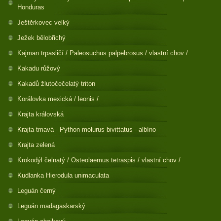
Honduras
Ještěrkovec velký
Ježek bělobřichý
Kajman trpasličí / Paleosuchus palpebrosus / vlastní chov /
Kakadu růžový
Kakadů žlutočečelatý triton
Korálovka mexická / leonis /
Krajta královská
Krajta tmavá - Python molurus bivittatus - albíno
Krajta zelená
Krokodýl čelnatý / Osteolaemus tetraspis / vlastní chov /
Kudlanka Hierodula unimaculata
Leguán černý
Leguán madagaskarský