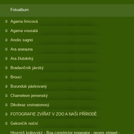
Fotoalbum
Agama límcová
Agama vousatá
Anolis sagrei
Ara ararauna
Ara žlutokrký
Bradavičník jávský
Brouci
Burunduk páskovaný
Chameleon jemenský
Dikobraz srstnatonosý
FOTOGRAFIE ZVÍŘAT V ZOO A NAŠI PŘÍRODĚ
Gekončík noční
Hroznýš královský - Boa constrictor imperator - revers striped -