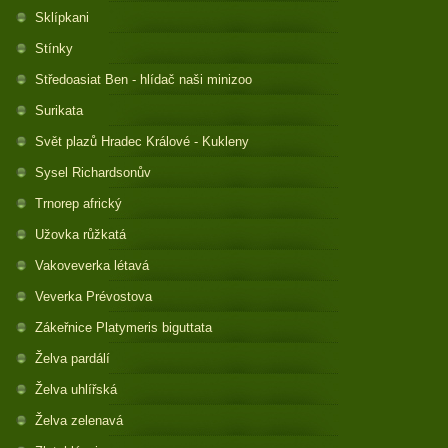
Sklípkani
Stínky
Středoasiat Ben - hlídač naši minizoo
Surikata
Svět plazů Hradec Králové - Kukleny
Sysel Richardsonův
Trnorep africký
Užovka růžkatá
Vakoveverka létavá
Veverka Prévostova
Zákeřnice Platymeris biguttata
Želva pardálí
Želva uhlířská
Želva zelenavá