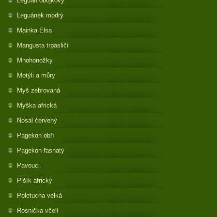
Leguán obojkový
Leguánek modrý
Mainka Elsa
Mangusta trpasličí
Mnohonožky
Motýli a můry
Myš zebrovaná
Myška africká
Nosál červený
Pagekon obří
Pagekon řasnatý
Pavouci
Plšík africký
Poletucha velká
Rosnička včelí