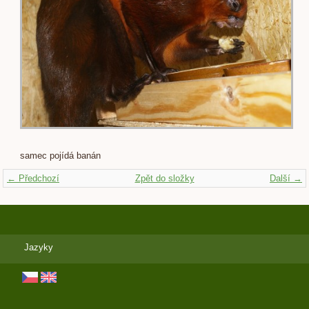
samec pojídá banán
← Předchozí
Zpět do složky
Další →
Jazyky