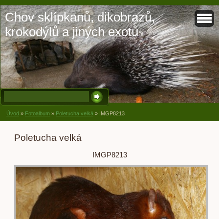
Chov sklípkanů, dikobrazů,
krokodýlů a jiných exotů
Úvod
»
Fotoalbum
»
Poletucha velká
»
IMGP8213
Poletucha velká
IMGP8213