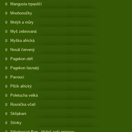
Mangusta trpasličí
Mnohonožky
Motýli a můry
Myš zebrovaná
Myška africká
Nosál červený
Pagekon obří
Pagekon řasnatý
Pavouci
Plšík africký
Poletucha velká
Rosnička včelí
Sklípkani
Stínky
Středoasiat Ben - hlídač naši minizoo