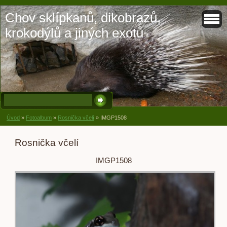
Chov sklípkanů, dikobrazů,
krokodýlů a jiných exotů
Úvod
»
Fotoalbum
»
Rosnička včelí
»
IMGP1508
Rosnička včelí
IMGP1508