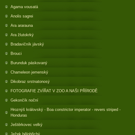
Agama vousatá
Anolis sagrei
Ara ararauna
Ara žlutokrký
Bradavičník jávský
Brouci
Burunduk páskovaný
Chameleon jemenský
Dikobraz srstnatonosý
FOTOGRAFIE ZVÍŘAT V ZOO A NAŠI PŘÍRODĚ
Gekončík noční
Hroznýš královský - Boa constrictor imperator - revers striped -
Honduras
Ještěrkovec velký
Ježek bělobřichý