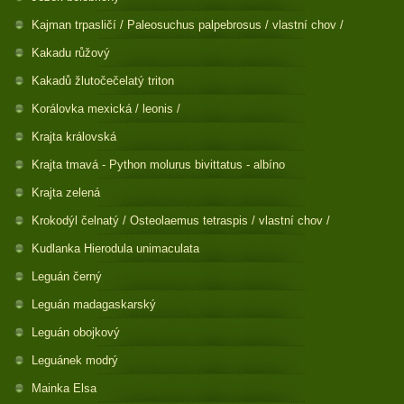
Kajman trpasličí / Paleosuchus palpebrosus / vlastní chov /
Kakadu růžový
Kakadů žlutočečelatý triton
Korálovka mexická / leonis /
Krajta královská
Krajta tmavá - Python molurus bivittatus - albíno
Krajta zelená
Krokodýl čelnatý / Osteolaemus tetraspis / vlastní chov /
Kudlanka Hierodula unimaculata
Leguán černý
Leguán madagaskarský
Leguán obojkový
Leguánek modrý
Mainka Elsa