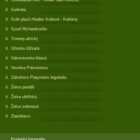
Surikata
Svět plazů Hradec Králové - Kukleny
Sysel Richardsonův
Trnorep africký
Užovka růžkatá
Vakoveverka létavá
Veverka Prévostova
Zákeřnice Platymeris biguttata
Želva pardálí
Želva uhlířská
Želva zelenavá
Zlatohlávci
Poslední fotografie