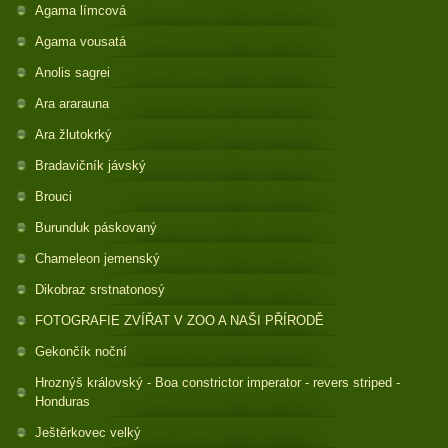
Agama límcová
Agama vousatá
Anolis sagrei
Ara ararauna
Ara žlutokrký
Bradavičník jávský
Brouci
Burunduk páskovaný
Chameleon jemenský
Dikobraz srstnatonosý
FOTOGRAFIE ZVÍŘAT V ZOO A NAŠI PŘÍRODĚ
Gekončík noční
Hroznýš královský - Boa constrictor imperator - revers striped -
Honduras
Ještěrkovec velký