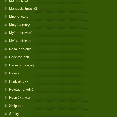
Mainka Elsa
Mangusta trpasličí
Mnohonožky
Motýli a můry
Myš zebrovaná
Myška africká
Nosál červený
Pagekon obří
Pagekon řasnatý
Pavouci
Plšík africký
Poletucha velká
Rosnička včelí
Sklípkani
Stínky