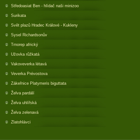
Středoasiat Ben - hlídač naši minizoo
Surikata
Svět plazů Hradec Králové - Kukleny
Sysel Richardsonův
Trnorep africký
Užovka růžkatá
Vakoveverka létavá
Veverka Prévostova
Zákeřnice Platymeris biguttata
Želva pardálí
Želva uhlířská
Želva zelenavá
Zlatohlávci