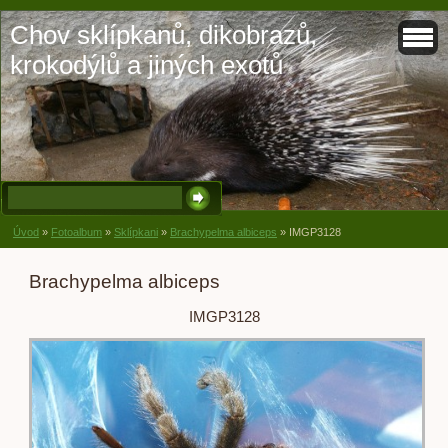
Chov sklípkanů, dikobrazů,
krokodýlů a jiných exotů
Úvod
»
Fotoalbum
»
Sklípkani
»
Brachypelma albiceps
»
IMGP3128
Brachypelma albiceps
IMGP3128