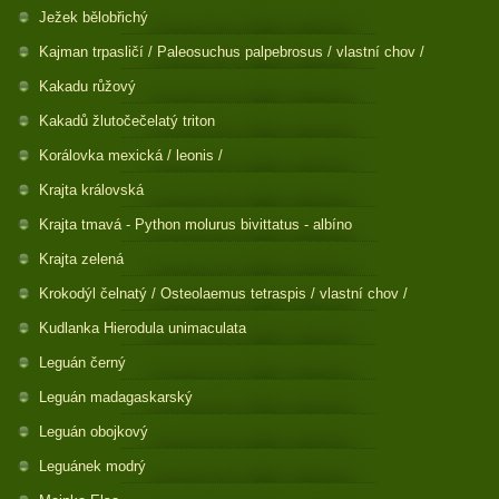
Ježek bělobřichý
Kajman trpasličí / Paleosuchus palpebrosus / vlastní chov /
Kakadu růžový
Kakadů žlutočečelatý triton
Korálovka mexická / leonis /
Krajta královská
Krajta tmavá - Python molurus bivittatus - albíno
Krajta zelená
Krokodýl čelnatý / Osteolaemus tetraspis / vlastní chov /
Kudlanka Hierodula unimaculata
Leguán černý
Leguán madagaskarský
Leguán obojkový
Leguánek modrý