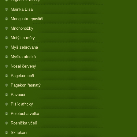
Mainka Elsa
Mangusta trpasličí
Mnohonožky
Motýli a můry
Myš zebrovaná
Myška africká
Nosál červený
Pagekon obří
Pagekon řasnatý
Pavouci
Plšík africký
Poletucha velká
Rosnička včelí
Sklípkani