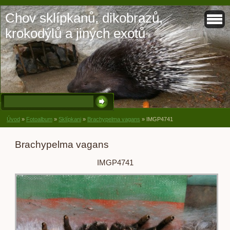
Chov sklípkanů, dikobrazů,
krokodýlů a jiných exotů
Úvod
»
Fotoalbum
»
Sklípkani
»
Brachypelma vagans
»
IMGP4741
Brachypelma vagans
IMGP4741