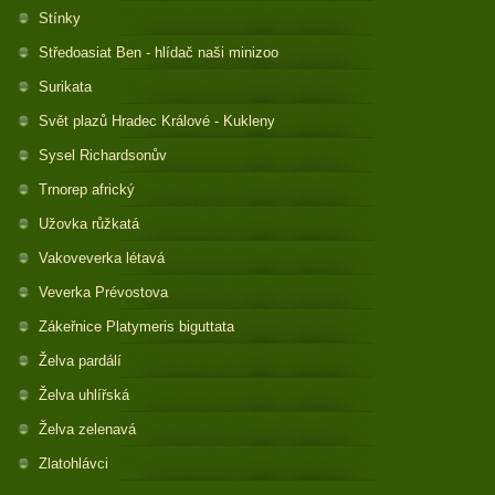
Stínky
Středoasiat Ben - hlídač naši minizoo
Surikata
Svět plazů Hradec Králové - Kukleny
Sysel Richardsonův
Trnorep africký
Užovka růžkatá
Vakoveverka létavá
Veverka Prévostova
Zákeřnice Platymeris biguttata
Želva pardálí
Želva uhlířská
Želva zelenavá
Zlatohlávci