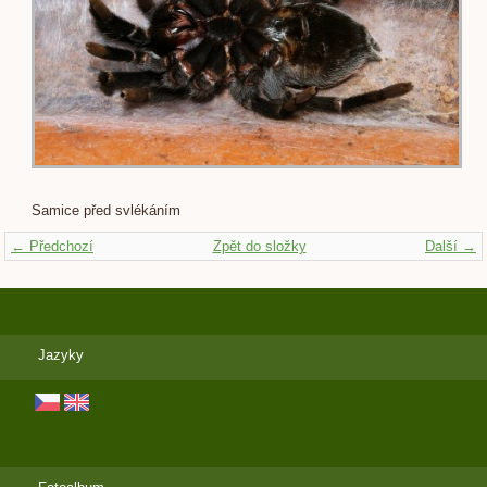
Samice před svlékáním
← Předchozí
Zpět do složky
Další →
Jazyky