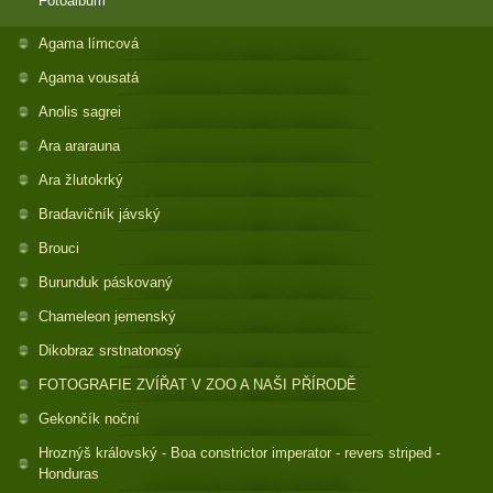
Fotoalbum
Agama límcová
Agama vousatá
Anolis sagrei
Ara ararauna
Ara žlutokrký
Bradavičník jávský
Brouci
Burunduk páskovaný
Chameleon jemenský
Dikobraz srstnatonosý
FOTOGRAFIE ZVÍŘAT V ZOO A NAŠI PŘÍRODĚ
Gekončík noční
Hroznýš královský - Boa constrictor imperator - revers striped -
Honduras