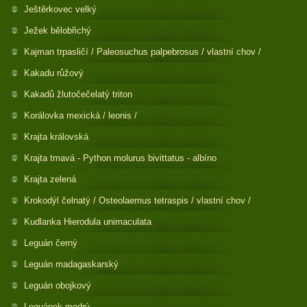
Ještěrkovec velký
Ježek bělobřichý
Kajman trpasličí / Paleosuchus palpebrosus / vlastní chov /
Kakadu růžový
Kakadů žlutočečelatý triton
Korálovka mexická / leonis /
Krajta královská
Krajta tmavá - Python molurus bivittatus - albíno
Krajta zelená
Krokodýl čelnatý / Osteolaemus tetraspis / vlastní chov /
Kudlanka Hierodula unimaculata
Leguán černý
Leguán madagaskarský
Leguán obojkový
Leguánek modrý