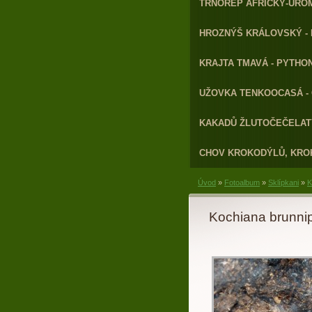
TRNOREP AFRICKÝ-URO
HROZNÝŠ KRÁLOVSKÝ - 
KRAJTA TMAVÁ - PYTHON
UŽOVKA TENKOOCASÁ - 
KAKADŮ ŽLUTOČEČELATÝ
CHOV KROKODÝLŮ, KRO
Úvod
»
Fotoalbum
»
Sklípkani
»
K
Kochiana brunni