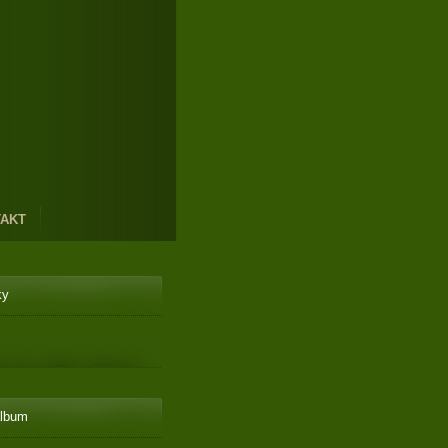
AKT
ky
album