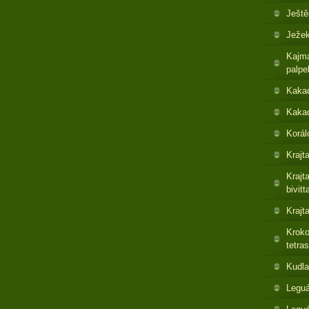
Ještě
Ježek
Kajma
palpe
Kaka
Kakad
Korál
Krajt
Krajt
bivitt
Krajt
Kroko
tetras
Kudla
Leguá