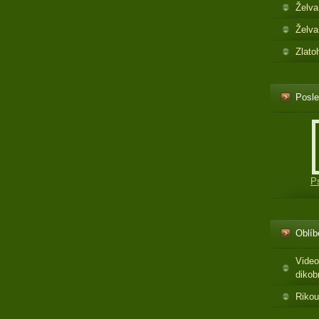
Želva
Želva
Zlato
Posle
P
Oblíb
Video
dikob
Rikou