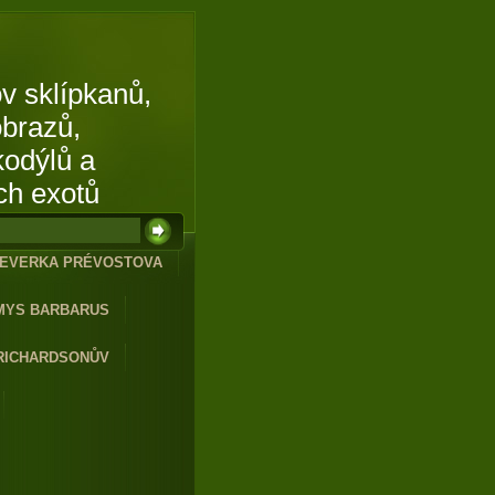
v sklípkanů,
obrazů,
kodýlů a
ch exotů
EVERKA PRÉVOSTOVA
MYS BARBARUS
RICHARDSONŮV