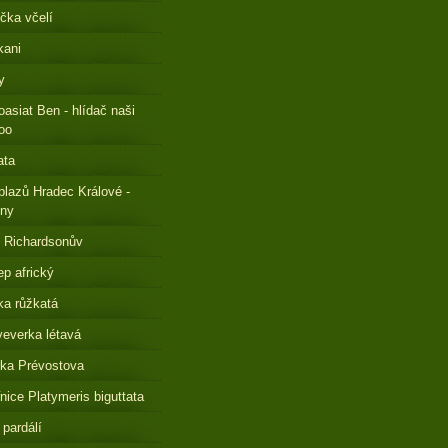
čka včelí
kani
y
oasiat Ben - hlídač naši
oo
ata
plazů Hradec Králové -
eny
 Richardsonův
ep africký
a růžkatá
everka létavá
ka Prévostova
nice Platymeris biguttata
 pardálí