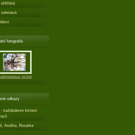
 uhlířská
 zelenavá
hlávci
dní fotografie
salmopoeus victori
ené odkazy
 - každodenní krmení
razů
š, Aruška, Rozárka