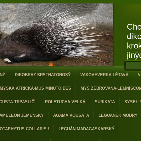
Cho
dik
kro
jiný
NÝ
DIKOBRAZ SRSTNATONOSÝ
VAKOVEVERKA LÉTAVÁ
V
MYŠKA AFRICKÁ-MUS MINUTOIDES
MYŠ ZEBROVANÁ-LEMNISCO
GUSTA TRPASLIČÍ
POLETUCHA VELKÁ
SURIKATA
SYSEL 
AMELEON JEMENSKÝ
AGAMA VOUSATÁ
LEGUÁNEK MODRÝ
OTAPHYTUS COLLARIS /
LEGUÁN MADAGASKARSKÝ