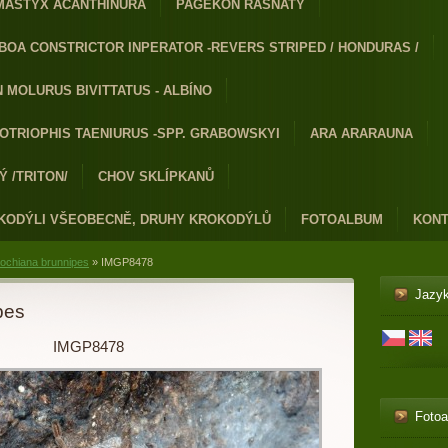
MASTYX ACANTHINURA
PAGEKON ŘASNATÝ
BOA CONSTRICTOR INPERATOR -REVERS STRIPED / HONDURAS /
 MOLURUS BIVITTATUS - ALBÍNO
OTRIOPHIS TAENIURUS -SPP. GRABOWSKYI
ARA ARARAUNA
 /TRITON/
CHOV SKLÍPKANŮ
KODÝLI VŠEOBECNĚ, DRUHY KROKODÝLŮ
FOTOALBUM
KONT
ochiana brunnipes
»
IMGP8478
Jazy
pes
IMGP8478
Foto