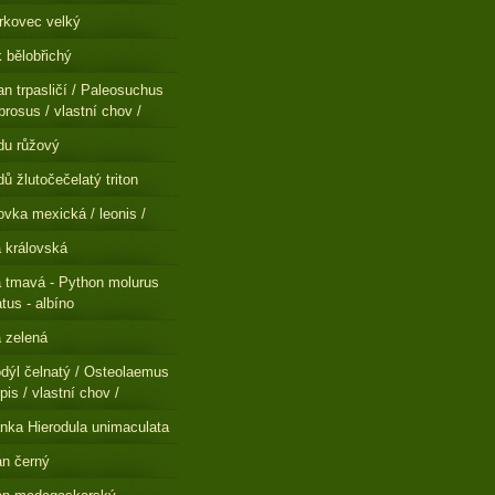
rkovec velký
 bělobřichý
n trpasličí / Paleosuchus
brosus / vlastní chov /
du růžový
ů žlutočečelatý triton
ovka mexická / leonis /
a královská
a tmavá - Python molurus
atus - albíno
a zelená
dýl čelnatý / Osteolaemus
pis / vlastní chov /
nka Hierodula unimaculata
n černý