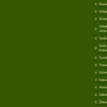
Rosni
Sklíp
Stínk
Střed
miniz
Surik
Svět 
Kukl
Sysel
Trnor
Užovk
Vakov
Vever
Zákeř
Želva