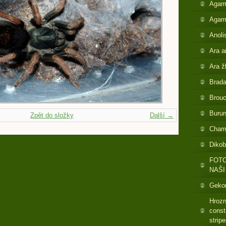
Agam
Agam
Anoli
Ara a
Ara ž
Brada
Brouc
Buru
Zpět do složky
Další →
Cham
Dikob
FOTO
NAŠI
Gekon
Hrozn
const
strip