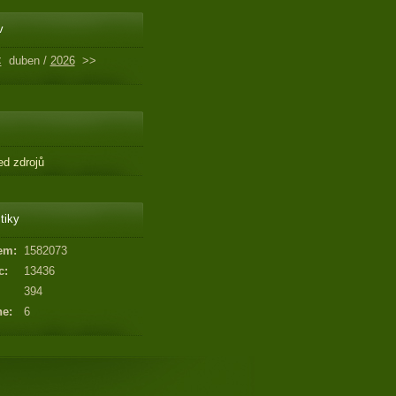
v
<
duben /
2026
>>
ed zdrojů
tiky
em:
1582073
c:
13436
394
ne:
6