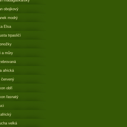
án madagaskarský
n obojkový
ánek modrý
a Elsa
sta trpasličí
onožky
i a můry
zebrovaná
 africká
 červený
on obří
on řasnatý
uci
 africký
ucha velká