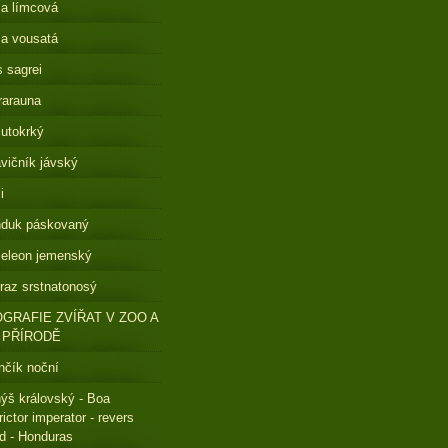
a límcová
a vousatá
s sagrei
rarauna
lutokrký
vičník jávský
i
nduk páskovaný
eleon jemenský
raz srstnatonosý
GRAFIE ZVÍŘAT V ZOO A
 PŘÍRODĚ
čík noční
ýš královský - Boa
rictor imperator - revers
ed - Honduras