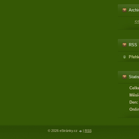
Archi
<
RSS
Přehl
Statis
Celk
Měsí
Den:
Onli
© 2026 eStránky.cz
|
RSS