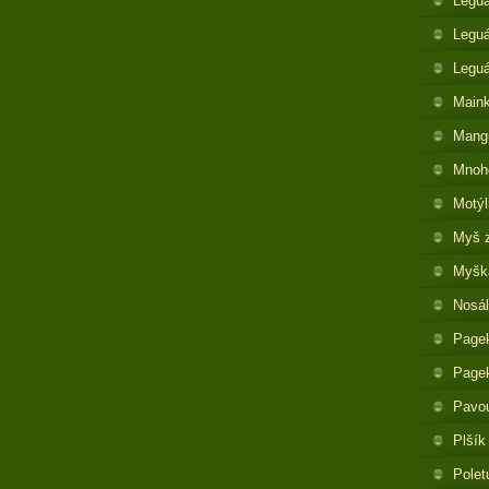
Legu
Leguá
Legu
Maink
Mangu
Mnoh
Motýl
Myš 
Myška
Nosál
Pagek
Pagek
Pavo
Plšík
Polet