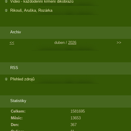
Video - každodenní krmení dikobrazů
Rikouš, Aruška, Rozárka
Archiv
<<
duben /
2026
>>
RSS
Přehled zdrojů
Statistiky
Celkem:
1581695
Měsíc:
13653
Den:
367