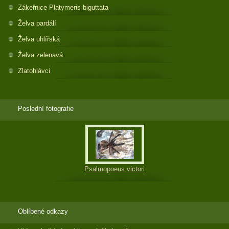
Zákeřnice Platymeris biguttata
Želva pardálí
Želva uhlířská
Želva zelenavá
Zlatohlávci
Poslední fotografie
Psalmopoeus victori
Oblíbené odkazy