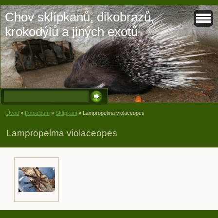
Chov sklípkanů, dikobrazů,
krokodýlů a jiných exotů
Úvod
»
Fotoalbum
»
Sklípkani
»
Lampropelma violaceopes
Lampropelma violaceopes