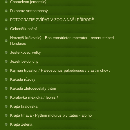
Chameleon jemenský
Dikobraz srstnatonosý
FOTOGRAFIE ZVÍŘAT V ZOO A NAŠI PŘÍRODĚ
Gekončík noční
Hroznýš královský - Boa constrictor imperator - revers striped -
Honduras
Ještěrkovec velký
Ježek bělobřichý
Kajman trpasličí / Paleosuchus palpebrosus / vlastní chov /
Kakadu růžový
Kakadů žlutočečelatý triton
Korálovka mexická / leonis /
Krajta královská
Krajta tmavá - Python molurus bivittatus - albíno
Krajta zelená