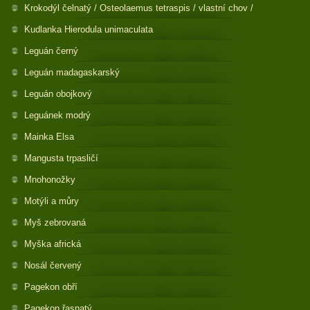
Krokodýl čelnatý / Osteolaemus tetraspis / vlastní chov /
Kudlanka Hierodula unimaculata
Leguán černý
Leguán madagaskarský
Leguán obojkový
Leguánek modrý
Mainka Elsa
Mangusta trpasličí
Mnohonožky
Motýli a můry
Myš zebrovaná
Myška africká
Nosál červený
Pagekon obří
Pagekon řasnatý