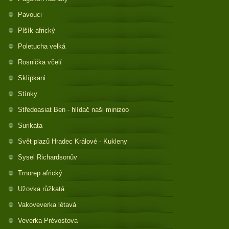
Pavouci
Plšík africký
Poletucha velká
Rosnička včelí
Sklípkani
Stínky
Středoasiat Ben - hlídač naši minizoo
Surikata
Svět plazů Hradec Králové - Kukleny
Sysel Richardsonův
Trnorep africký
Užovka růžkatá
Vakoveverka létavá
Veverka Prévostova