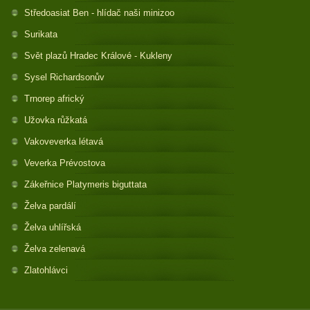
Středoasiat Ben - hlídač naši minizoo
Surikata
Svět plazů Hradec Králové - Kukleny
Sysel Richardsonův
Trnorep africký
Užovka růžkatá
Vakoveverka létavá
Veverka Prévostova
Zákeřnice Platymeris biguttata
Želva pardálí
Želva uhlířská
Želva zelenavá
Zlatohlávci