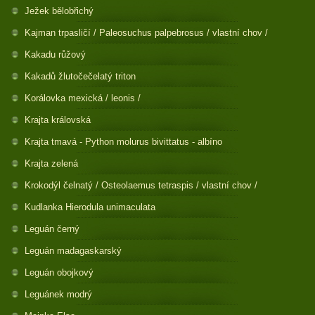
Ježek bělobřichý
Kajman trpasličí / Paleosuchus palpebrosus / vlastní chov /
Kakadu růžový
Kakadů žlutočečelatý triton
Korálovka mexická / leonis /
Krajta královská
Krajta tmavá - Python molurus bivittatus - albíno
Krajta zelená
Krokodýl čelnatý / Osteolaemus tetraspis / vlastní chov /
Kudlanka Hierodula unimaculata
Leguán černý
Leguán madagaskarský
Leguán obojkový
Leguánek modrý