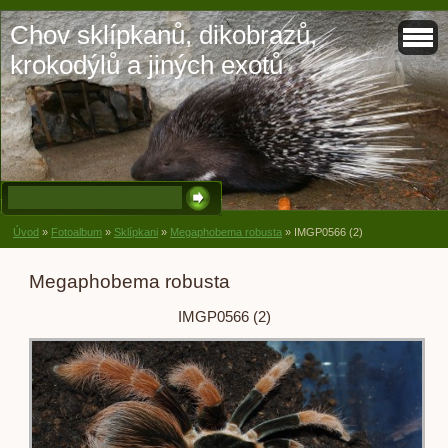
Chov sklípkanů, dikobrazů,
krokodýlů a jiných exotů
Úvod
»
Fotoalbum
»
Sklípkani
»
Megaphobema robusta
»
IMGP0566 (2)
Megaphobema robusta
IMGP0566 (2)