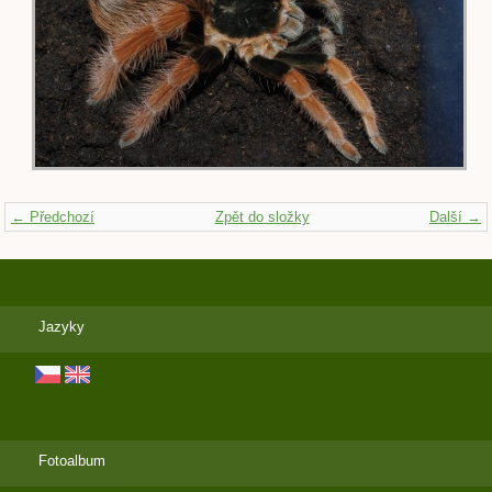
← Předchozí
Zpět do složky
Další →
Jazyky
Fotoalbum