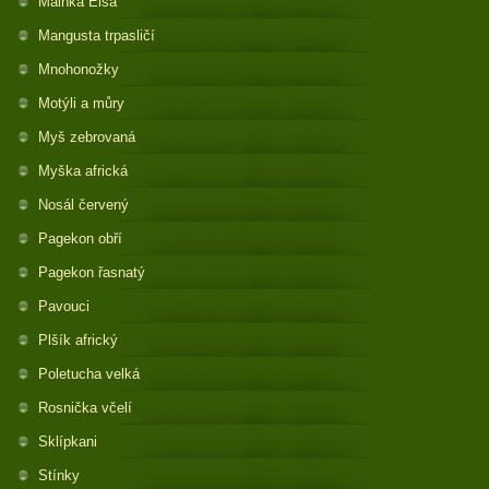
Mainka Elsa
Mangusta trpasličí
Mnohonožky
Motýli a můry
Myš zebrovaná
Myška africká
Nosál červený
Pagekon obří
Pagekon řasnatý
Pavouci
Plšík africký
Poletucha velká
Rosnička včelí
Sklípkani
Stínky