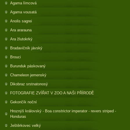
Agama límcová
Agama vousatá
Anolis sagrei
Ara ararauna
Ara žlutokrký
Bradavičník jávský
Brouci
Burunduk páskovaný
Chameleon jemenský
Dikobraz srstnatonosý
FOTOGRAFIE ZVÍŘAT V ZOO A NAŠI PŘÍRODĚ
Gekončík noční
Hroznýš královský - Boa constrictor imperator - revers striped -
Honduras
Ještěrkovec velký