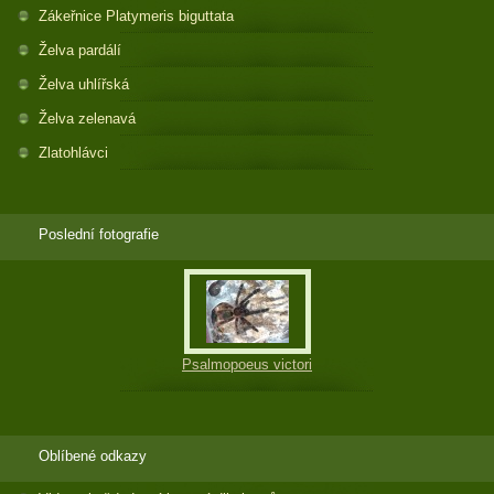
Zákeřnice Platymeris biguttata
Želva pardálí
Želva uhlířská
Želva zelenavá
Zlatohlávci
Poslední fotografie
Psalmopoeus victori
Oblíbené odkazy