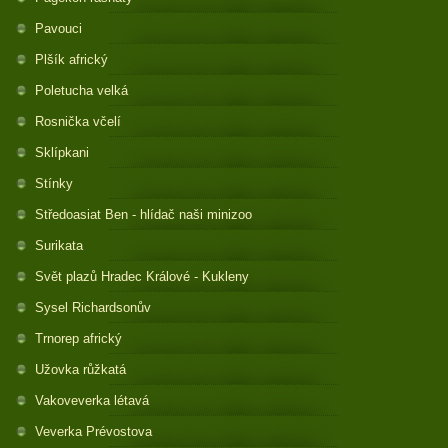
Pavouci
Plšík africký
Poletucha velká
Rosnička včelí
Sklípkani
Stínky
Středoasiat Ben - hlídač naši minizoo
Surikata
Svět plazů Hradec Králové - Kukleny
Sysel Richardsonův
Trnorep africký
Užovka růžkatá
Vakoveverka létavá
Veverka Prévostova