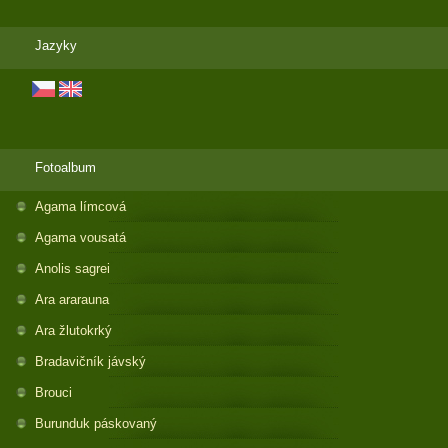
Jazyky
Fotoalbum
Agama límcová
Agama vousatá
Anolis sagrei
Ara ararauna
Ara žlutokrký
Bradavičník jávský
Brouci
Burunduk páskovaný