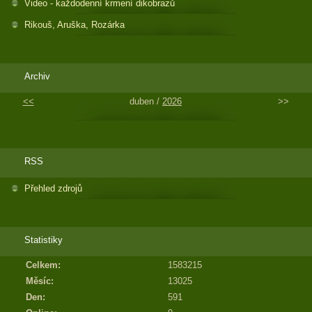
Video - každodenní krmení dikobrazů
Rikouš, Aruška, Rozárka
Archiv
<<
duben /
2026
>>
RSS
Přehled zdrojů
Statistiky
Celkem:
1583215
Měsíc:
13025
Den:
591