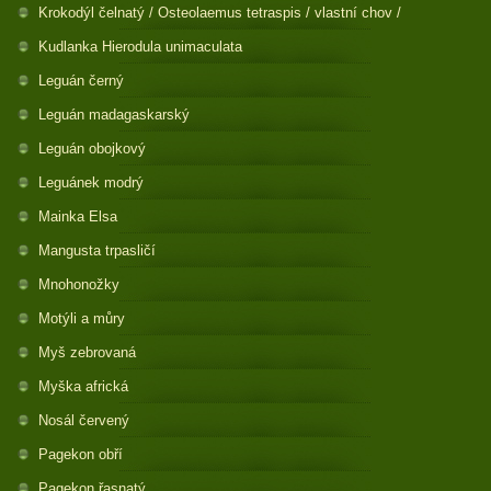
Krokodýl čelnatý / Osteolaemus tetraspis / vlastní chov /
Kudlanka Hierodula unimaculata
Leguán černý
Leguán madagaskarský
Leguán obojkový
Leguánek modrý
Mainka Elsa
Mangusta trpasličí
Mnohonožky
Motýli a můry
Myš zebrovaná
Myška africká
Nosál červený
Pagekon obří
Pagekon řasnatý