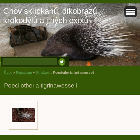
Chov sklípkanů, dikobrazů,
krokodýlů a jiných exotů
Úvod
»
Fotoalbum
»
Sklípkani
»
Poecilotheria tigrinawesseli
Poecilotheria tigrinawesseli