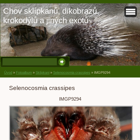
Chov sklípkanů, dikobrazů,
krokodýlů a jiných exotů
Úvod
»
Fotoalbum
»
Sklípkani
»
Selenocosmia crassipes
»
IMGP9294
Selenocosmia crassipes
IMGP9294