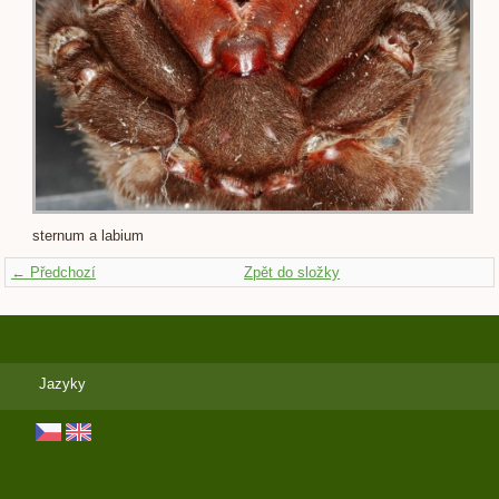
sternum a labium
← Předchozí
Zpět do složky
Jazyky