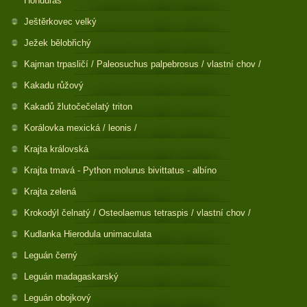
Honduras
Ještěrkovec velký
Ježek bělobřichý
Kajman trpasličí / Paleosuchus palpebrosus / vlastní chov /
Kakadu růžový
Kakadů žlutočečelatý triton
Korálovka mexická / leonis /
Krajta královská
Krajta tmavá - Python molurus bivittatus - albíno
Krajta zelená
Krokodýl čelnatý / Osteolaemus tetraspis / vlastní chov /
Kudlanka Hierodula unimaculata
Leguán černý
Leguán madagaskarský
Leguán obojkový