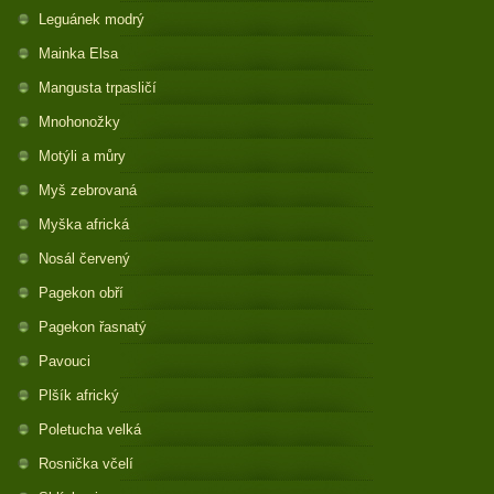
Leguánek modrý
Mainka Elsa
Mangusta trpasličí
Mnohonožky
Motýli a můry
Myš zebrovaná
Myška africká
Nosál červený
Pagekon obří
Pagekon řasnatý
Pavouci
Plšík africký
Poletucha velká
Rosnička včelí