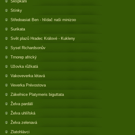
Sklípkani
Stínky
Středoasiat Ben - hlídač naši minizoo
Surikata
Svět plazů Hradec Králové - Kukleny
Sysel Richardsonův
Trnorep africký
Užovka růžkatá
Vakoveverka létavá
Veverka Prévostova
Zákeřnice Platymeris biguttata
Želva pardálí
Želva uhlířská
Želva zelenavá
Zlatohlávci