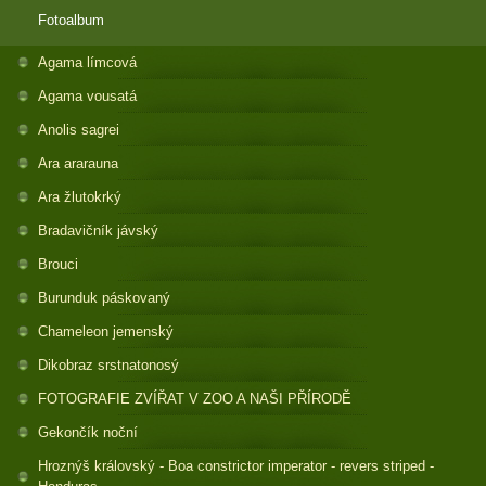
Fotoalbum
Agama límcová
Agama vousatá
Anolis sagrei
Ara ararauna
Ara žlutokrký
Bradavičník jávský
Brouci
Burunduk páskovaný
Chameleon jemenský
Dikobraz srstnatonosý
FOTOGRAFIE ZVÍŘAT V ZOO A NAŠI PŘÍRODĚ
Gekončík noční
Hroznýš královský - Boa constrictor imperator - revers striped -