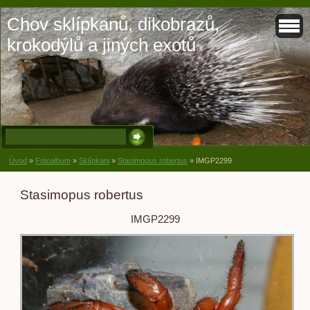
Chov sklípkanů, dikobrazů,
krokodýlů a jiných exotů
Úvod
»
Fotoalbum
»
Sklípkani
»
Stasimopus robertus
»
IMGP2299
Stasimopus robertus
IMGP2299