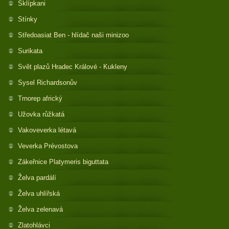
Sklípkani
Stínky
Středoasiat Ben - hlídač naši minizoo
Surikata
Svět plazů Hradec Králové - Kukleny
Sysel Richardsonův
Trnorep africký
Užovka růžkatá
Vakoveverka létavá
Veverka Prévostova
Zákeřnice Platymeris biguttata
Želva pardálí
Želva uhlířská
Želva zelenavá
Zlatohlávci