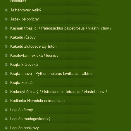
Honduras
Ještěrkovec velký
Ježek bělobřichý
Kajman trpasličí / Paleosuchus palpebrosus / vlastní chov /
Kakadu růžový
Kakadů žlutočečelatý triton
Korálovka mexická / leonis /
Krajta královská
Krajta tmavá - Python molurus bivittatus - albíno
Krajta zelená
Krokodýl čelnatý / Osteolaemus tetraspis / vlastní chov /
Kudlanka Hierodula unimaculata
Leguán černý
Leguán madagaskarský
Leguán obojkový