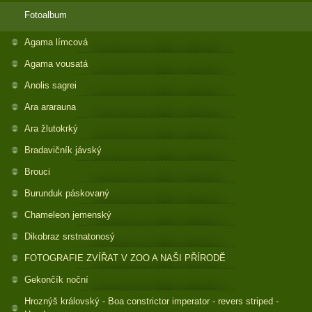
Fotoalbum
Agama límcová
Agama vousatá
Anolis sagrei
Ara ararauna
Ara žlutokrký
Bradavičník jávský
Brouci
Burunduk páskovaný
Chameleon jemenský
Dikobraz srstnatonosý
FOTOGRAFIE ZVÍŘAT V ZOO A NAŠI PŘÍRODĚ
Gekončík noční
Hroznýš královský - Boa constrictor imperator - revers striped -