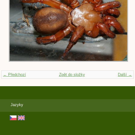
← Předchozí
Zpět do složky
Další →
Jazyky