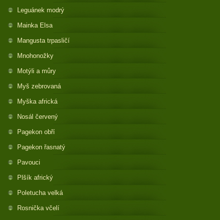
Leguánek modrý
Mainka Elsa
Mangusta trpasličí
Mnohonožky
Motýli a můry
Myš zebrovaná
Myška africká
Nosál červený
Pagekon obří
Pagekon řasnatý
Pavouci
Plšík africký
Poletucha velká
Rosnička včelí