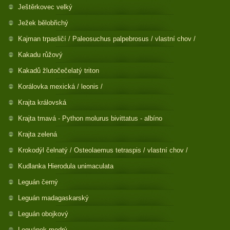
Ještěrkovec velký
Ježek bělobřichý
Kajman trpasličí / Paleosuchus palpebrosus / vlastní chov /
Kakadu růžový
Kakadů žlutočečelatý triton
Korálovka mexická / leonis /
Krajta královská
Krajta tmavá - Python molurus bivittatus - albíno
Krajta zelená
Krokodýl čelnatý / Osteolaemus tetraspis / vlastní chov /
Kudlanka Hierodula unimaculata
Leguán černý
Leguán madagaskarský
Leguán obojkový
Leguánek modrý