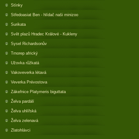
Stínky
Středoasiat Ben - hlídač naši minizoo
Surikata
Svět plazů Hradec Králové - Kukleny
Sysel Richardsonův
Trnorep africký
Užovka růžkatá
Vakoveverka létavá
Veverka Prévostova
Zákeřnice Platymeris biguttata
Želva pardálí
Želva uhlířská
Želva zelenavá
Zlatohlávci