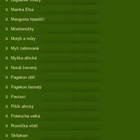
Mainka Elsa
Mangusta trpasličí
Mnohonožky
Motýli a můry
Myš zebrovaná
Myška africká
Nosál červený
Pagekon obří
Pagekon řasnatý
Pavouci
Plšík africký
Poletucha velká
Rosnička včelí
Sklípkani