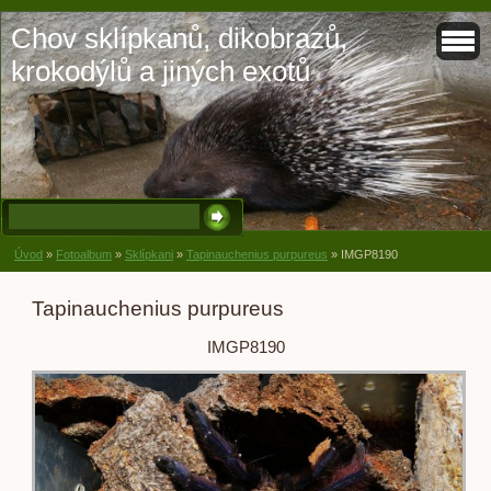
Chov sklípkanů, dikobrazů,
krokodýlů a jiných exotů
Úvod
»
Fotoalbum
»
Sklípkani
»
Tapinauchenius purpureus
»
IMGP8190
Tapinauchenius purpureus
IMGP8190