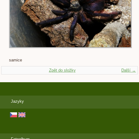
samice
Zpět do složky
Další →
Jazyky