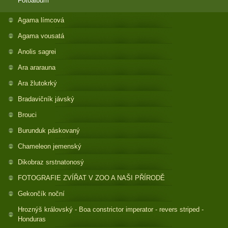
Fotoalbum
Agama límcová
Agama vousatá
Anolis sagrei
Ara ararauna
Ara žlutokrký
Bradavičník jávský
Brouci
Burunduk páskovaný
Chameleon jemenský
Dikobraz srstnatonosý
FOTOGRAFIE ZVÍŘAT V ZOO A NAŠI PŘÍRODĚ
Gekončík noční
Hroznýš královský - Boa constrictor imperator - revers striped -
Honduras