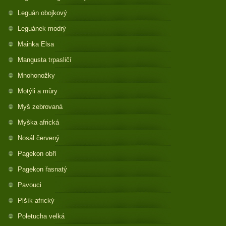
Leguán obojkový
Leguánek modrý
Mainka Elsa
Mangusta trpasličí
Mnohonožky
Motýli a můry
Myš zebrovaná
Myška africká
Nosál červený
Pagekon obří
Pagekon řasnatý
Pavouci
Plšík africký
Poletucha velká