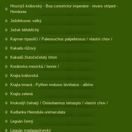
Hroznýš královský - Boa constrictor imperator - revers striped -
Honduras
Ještěrkovec velký
Ježek bělobřichý
Kajman trpasličí / Paleosuchus palpebrosus / vlastní chov /
Kakadu růžový
Kakadů žlutočečelatý triton
Korálovka mexická / leonis /
Krajta královská
Krajta tmavá - Python molurus bivittatus - albíno
Krajta zelená
Krokodýl čelnatý / Osteolaemus tetraspis / vlastní chov /
Kudlanka Hierodula unimaculata
Leguán černý
Leguán madagaskarský