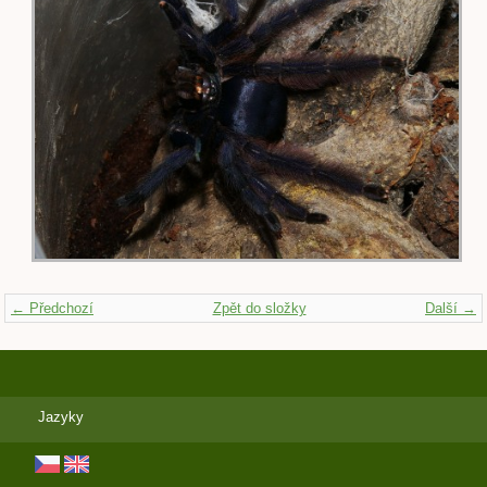
← Předchozí
Zpět do složky
Další →
Jazyky