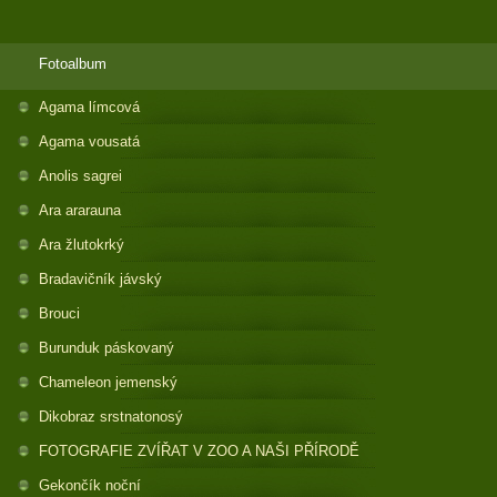
Fotoalbum
Agama límcová
Agama vousatá
Anolis sagrei
Ara ararauna
Ara žlutokrký
Bradavičník jávský
Brouci
Burunduk páskovaný
Chameleon jemenský
Dikobraz srstnatonosý
FOTOGRAFIE ZVÍŘAT V ZOO A NAŠI PŘÍRODĚ
Gekončík noční