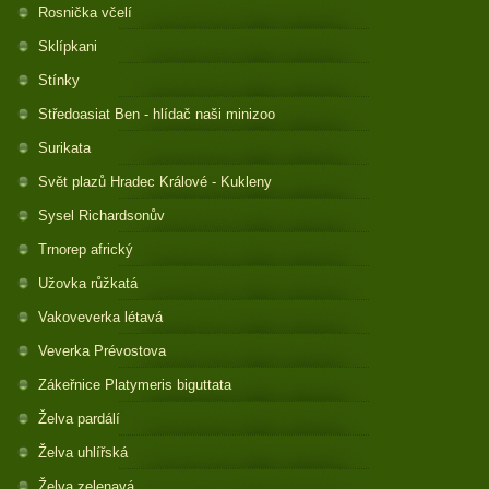
Rosnička včelí
Sklípkani
Stínky
Středoasiat Ben - hlídač naši minizoo
Surikata
Svět plazů Hradec Králové - Kukleny
Sysel Richardsonův
Trnorep africký
Užovka růžkatá
Vakoveverka létavá
Veverka Prévostova
Zákeřnice Platymeris biguttata
Želva pardálí
Želva uhlířská
Želva zelenavá