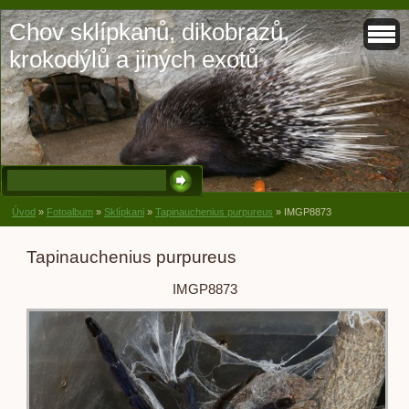
Chov sklípkanů, dikobrazů,
krokodýlů a jiných exotů
Úvod
»
Fotoalbum
»
Sklípkani
»
Tapinauchenius purpureus
»
IMGP8873
Tapinauchenius purpureus
IMGP8873