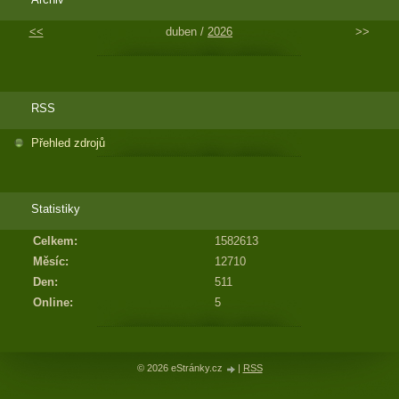
<<
duben /
2026
>>
RSS
Přehled zdrojů
Statistiky
Celkem:
1582613
Měsíc:
12710
Den:
511
Online:
5
© 2026 eStránky.cz
|
RSS