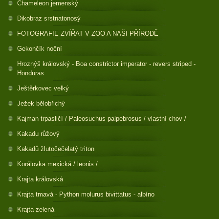
Chameleon jemenský
Dikobraz srstnatonosý
FOTOGRAFIE ZVÍŘAT V ZOO A NAŠI PŘÍRODĚ
Gekončík noční
Hroznýš královský - Boa constrictor imperator - revers striped -
Honduras
Ještěrkovec velký
Ježek bělobřichý
Kajman trpasličí / Paleosuchus palpebrosus / vlastní chov /
Kakadu růžový
Kakadů žlutočečelatý triton
Korálovka mexická / leonis /
Krajta královská
Krajta tmavá - Python molurus bivittatus - albíno
Krajta zelená