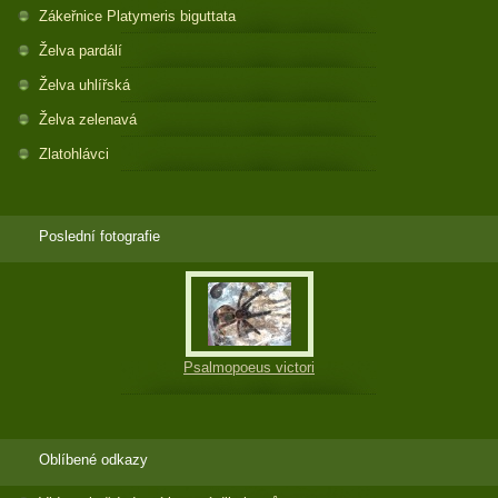
Zákeřnice Platymeris biguttata
Želva pardálí
Želva uhlířská
Želva zelenavá
Zlatohlávci
Poslední fotografie
Psalmopoeus victori
Oblíbené odkazy