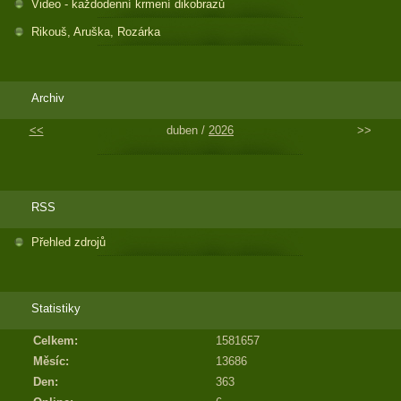
Video - každodenní krmení dikobrazů
Rikouš, Aruška, Rozárka
Archiv
<<
duben /
2026
>>
RSS
Přehled zdrojů
Statistiky
Celkem:
1581657
Měsíc:
13686
Den:
363