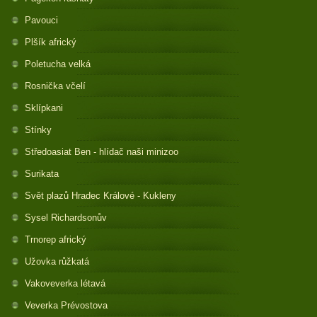
Pavouci
Plšík africký
Poletucha velká
Rosnička včelí
Sklípkani
Stínky
Středoasiat Ben - hlídač naši minizoo
Surikata
Svět plazů Hradec Králové - Kukleny
Sysel Richardsonův
Trnorep africký
Užovka růžkatá
Vakoveverka létavá
Veverka Prévostova