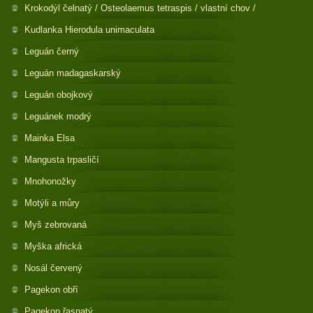
Krokodýl čelnatý / Osteolaemus tetraspis / vlastní chov /
Kudlanka Hierodula unimaculata
Leguán černý
Leguán madagaskarský
Leguán obojkový
Leguánek modrý
Mainka Elsa
Mangusta trpasličí
Mnohonožky
Motýli a můry
Myš zebrovaná
Myška africká
Nosál červený
Pagekon obří
Pagekon řasnatý