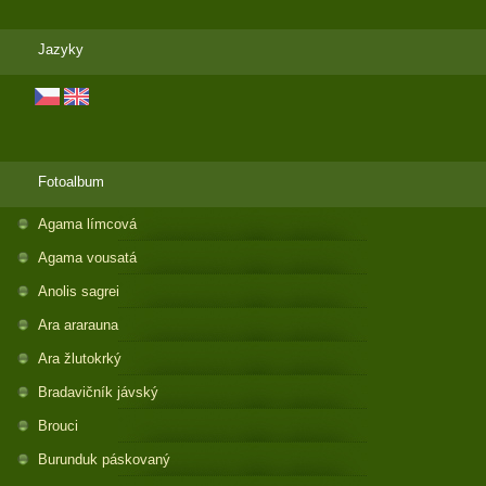
Jazyky
Fotoalbum
Agama límcová
Agama vousatá
Anolis sagrei
Ara ararauna
Ara žlutokrký
Bradavičník jávský
Brouci
Burunduk páskovaný