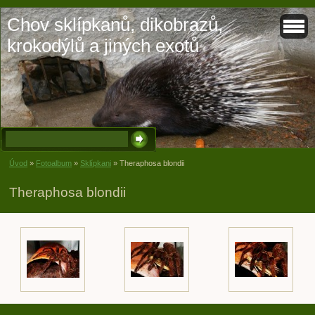
Chov sklípkanů, dikobrazů,
krokodýlů a jiných exotů
Úvod
»
Fotoalbum
»
Sklípkani
»
Theraphosa blondii
Theraphosa blondii