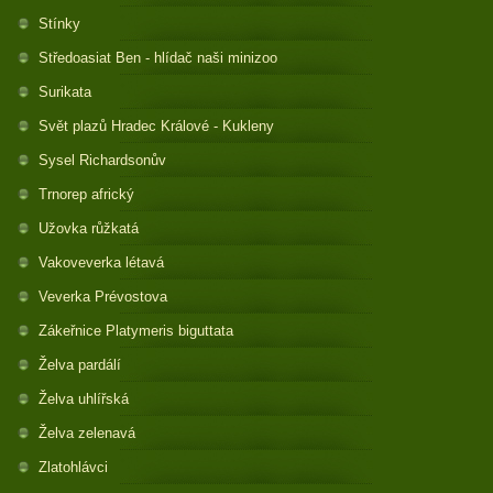
Stínky
Středoasiat Ben - hlídač naši minizoo
Surikata
Svět plazů Hradec Králové - Kukleny
Sysel Richardsonův
Trnorep africký
Užovka růžkatá
Vakoveverka létavá
Veverka Prévostova
Zákeřnice Platymeris biguttata
Želva pardálí
Želva uhlířská
Želva zelenavá
Zlatohlávci