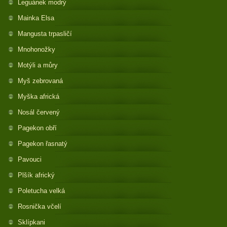
Leguánek modrý
Mainka Elsa
Mangusta trpasličí
Mnohonožky
Motýli a můry
Myš zebrovaná
Myška africká
Nosál červený
Pagekon obří
Pagekon řasnatý
Pavouci
Plšík africký
Poletucha velká
Rosnička včelí
Sklípkani