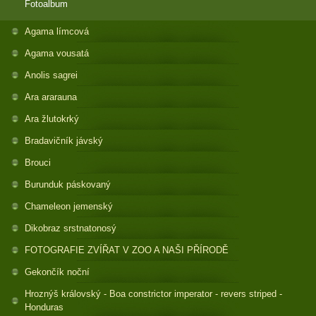
Fotoalbum
Agama límcová
Agama vousatá
Anolis sagrei
Ara ararauna
Ara žlutokrký
Bradavičník jávský
Brouci
Burunduk páskovaný
Chameleon jemenský
Dikobraz srstnatonosý
FOTOGRAFIE ZVÍŘAT V ZOO A NAŠI PŘÍRODĚ
Gekončík noční
Hroznýš královský - Boa constrictor imperator - revers striped -
Honduras