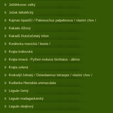
Ještěrkovec velký
Ježek bělobřichý
Kajman trpasličí / Paleosuchus palpebrosus / vlastní chov /
Kakadu růžový
Kakadů žlutočečelatý triton
Korálovka mexická / leonis /
Krajta královská
Krajta tmavá - Python molurus bivittatus - albíno
Krajta zelená
Krokodýl čelnatý / Osteolaemus tetraspis / vlastní chov /
Kudlanka Hierodula unimaculata
Leguán černý
Leguán madagaskarský
Leguán obojkový