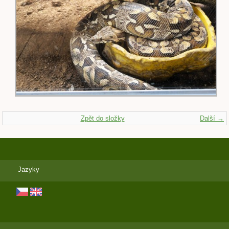
Zpět do složky
Další →
Jazyky