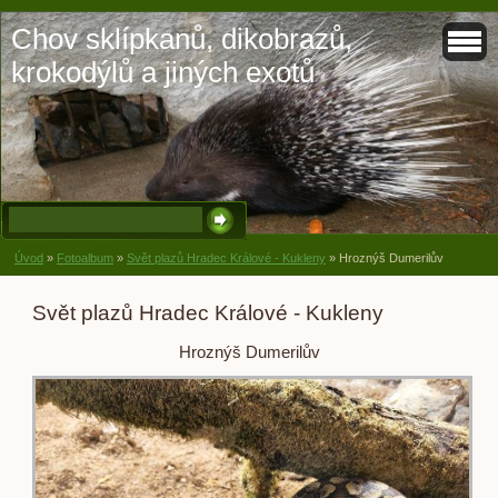
Chov sklípkanů, dikobrazů,
krokodýlů a jiných exotů
Úvod
»
Fotoalbum
»
Svět plazů Hradec Králové - Kukleny
»
Hroznýš Dumerilův
Svět plazů Hradec Králové - Kukleny
Hroznýš Dumerilův