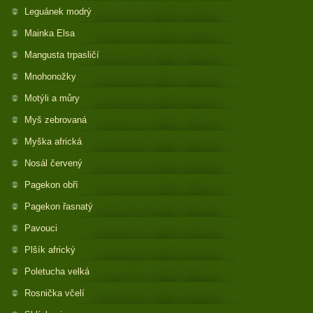
Leguánek modrý
Mainka Elsa
Mangusta trpasličí
Mnohonožky
Motýli a můry
Myš zebrovaná
Myška africká
Nosál červený
Pagekon obří
Pagekon řasnatý
Pavouci
Plšík africký
Poletucha velká
Rosnička včelí