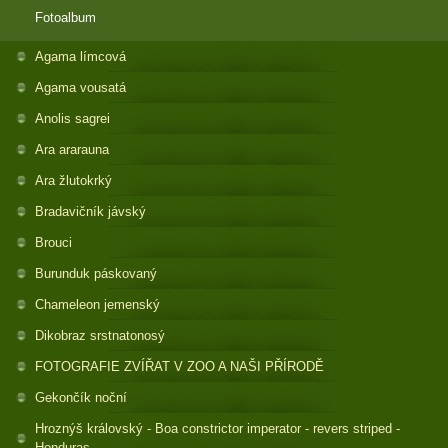
Fotoalbum
Agama límcová
Agama vousatá
Anolis sagrei
Ara ararauna
Ara žlutokrký
Bradavičník jávský
Brouci
Burunduk páskovaný
Chameleon jemenský
Dikobraz srstnatonosý
FOTOGRAFIE ZVÍŘAT V ZOO A NAŠI PŘÍRODĚ
Gekončík noční
Hroznýš královský - Boa constrictor imperator - revers striped -
Honduras