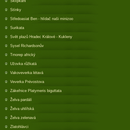
Sklípkani
Stínky
Středoasiat Ben - hlídač naši minizoo
Surikata
Svět plazů Hradec Králové - Kukleny
Sysel Richardsonův
Trnorep africký
Užovka růžkatá
Vakoveverka létavá
Veverka Prévostova
Zákeřnice Platymeris biguttata
Želva pardálí
Želva uhlířská
Želva zelenavá
Zlatohlávci