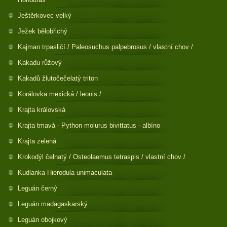
Ještěrkovec velký
Ježek bělobřichý
Kajman trpasličí / Paleosuchus palpebrosus / vlastní chov /
Kakadu růžový
Kakadů žlutočečelatý triton
Korálovka mexická / leonis /
Krajta královská
Krajta tmavá - Python molurus bivittatus - albíno
Krajta zelená
Krokodýl čelnatý / Osteolaemus tetraspis / vlastní chov /
Kudlanka Hierodula unimaculata
Leguán černý
Leguán madagaskarský
Leguán obojkový