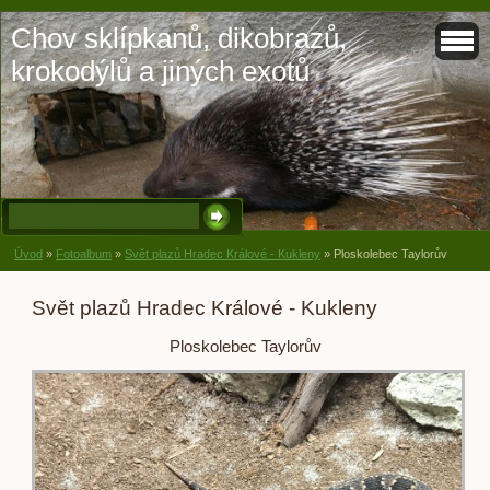
Chov sklípkanů, dikobrazů,
krokodýlů a jiných exotů
Úvod
»
Fotoalbum
»
Svět plazů Hradec Králové - Kukleny
»
Ploskolebec Taylorův
Svět plazů Hradec Králové - Kukleny
Ploskolebec Taylorův