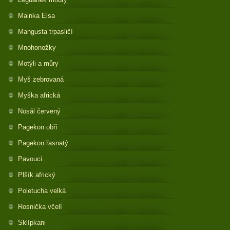
Mainka Elsa
Mangusta trpasličí
Mnohonožky
Motýli a můry
Myš zebrovaná
Myška africká
Nosál červený
Pagekon obří
Pagekon řasnatý
Pavouci
Plšík africký
Poletucha velká
Rosnička včelí
Sklípkani