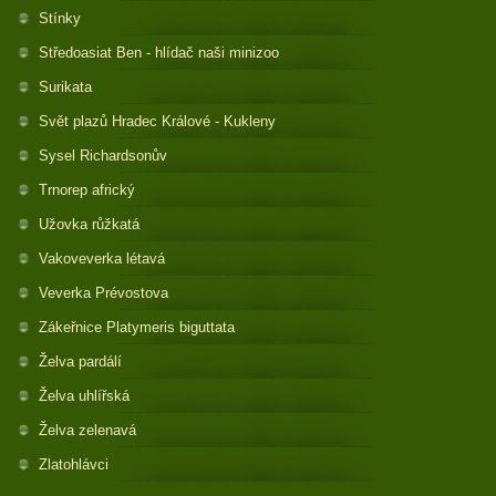
Stínky
Středoasiat Ben - hlídač naši minizoo
Surikata
Svět plazů Hradec Králové - Kukleny
Sysel Richardsonův
Trnorep africký
Užovka růžkatá
Vakoveverka létavá
Veverka Prévostova
Zákeřnice Platymeris biguttata
Želva pardálí
Želva uhlířská
Želva zelenavá
Zlatohlávci