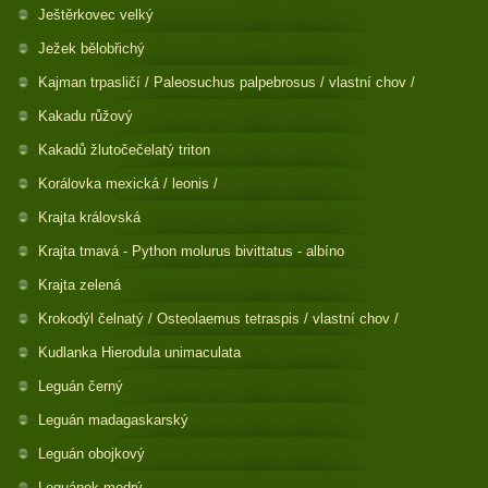
Ještěrkovec velký
Ježek bělobřichý
Kajman trpasličí / Paleosuchus palpebrosus / vlastní chov /
Kakadu růžový
Kakadů žlutočečelatý triton
Korálovka mexická / leonis /
Krajta královská
Krajta tmavá - Python molurus bivittatus - albíno
Krajta zelená
Krokodýl čelnatý / Osteolaemus tetraspis / vlastní chov /
Kudlanka Hierodula unimaculata
Leguán černý
Leguán madagaskarský
Leguán obojkový
Leguánek modrý