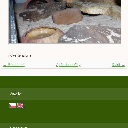
nové terárium
← Předchozí
Zpět do složky
Další →
Jazyky