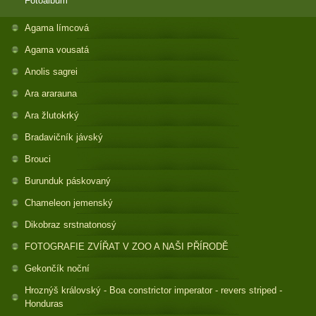
Fotoalbum
Agama límcová
Agama vousatá
Anolis sagrei
Ara ararauna
Ara žlutokrký
Bradavičník jávský
Brouci
Burunduk páskovaný
Chameleon jemenský
Dikobraz srstnatonosý
FOTOGRAFIE ZVÍŘAT V ZOO A NAŠI PŘÍRODĚ
Gekončík noční
Hroznýš královský - Boa constrictor imperator - revers striped -
Honduras