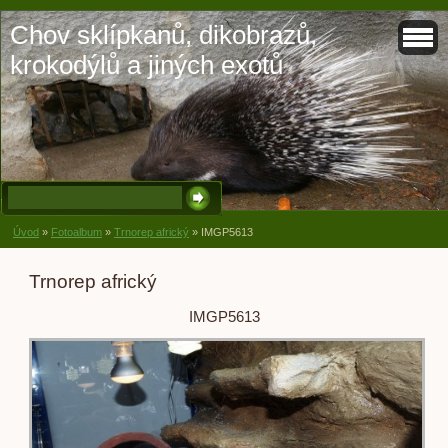
Chov sklípkanů, dikobrazů,
krokodýlů a jiných exotů
Úvod
»
Fotoalbum
»
Trnorep africký
»
IMGP5613
Trnorep africký
IMGP5613